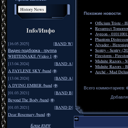
Похожие новости
:
Officium Triste - 
Info/Инфо
Resurrect Tomorro
Ayreon - 01011001
Phantom Distressor
[16.05.2025]
[
BAND W
]
Alvader - Herenigi
Sentry - Sentry (20
Видео подборка - группа
Firestorm - Firesto
0
WHITESNAKE /Video 1
(
)
Midnite Razors - M
[13.04.2024]
[
BAND A
]
Midnite Razors - 
0
A FAYLENE SKY /band
(
)
Arché - Mad Delus
[13.04.2024]
[
BAND A
]
0
A DYING EMBER /band
(
)
Всего комментариев
:
[01.03.2021]
[
BAND B
]
Добавля
0
Beyond The Body /band
(
)
[01.03.2021]
[
BAND D
]
0
Dear Rosemary /band
(
)
Блог RMW