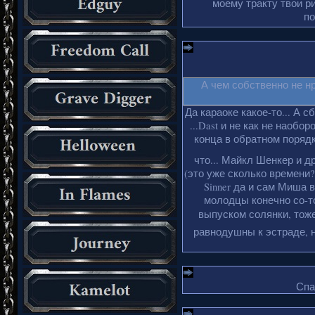
моему тракту твои ри
по
А чем собственно не н
Да караоке какое-то... А с
...Dast и не как не наобо
конца в обратном порядке
что... Майкл Шенкер и д
(это уже сколько времени?
Sinner да и сам Миша 
молодцы конечно со-то
выпуском солянки, тоже
равнодушны к эстраде, н
Спа