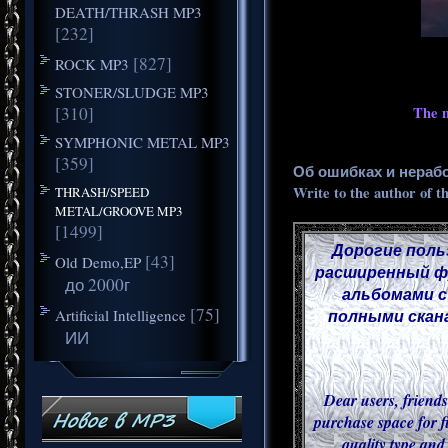
DEATH/THRASH MP3
[232]
[827]
ROCK MP3
STONER/SLUDGE MP3
[310]
The m
SYMPHONIC METAL MP3
[359]
Об ошибках и нераб
Write to the author of t
THRASH/SPEED
METAL/GROOVE MP3
[1499]
Дорогие поль
[43]
Old Demo,EP
расширенный фу
до 2000г
альбомами с
[75]
Artificial Intelligence
полными скана
ИИ
Dear users, friends
purchase space for f
quality type and