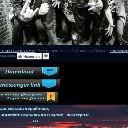
D METAL/GROOVE MP3
|
Просмотров
:
359
|
| * |
Рейтинг
:
0.0
/
0
Добавил
:
Explorermeta
т админа-
**
Нравится