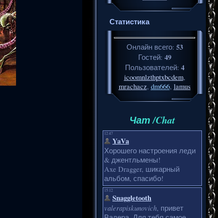
Статистика
53
Онлайн всего:
49
Гостей:
4
Пользователей:
icoomnlzthptxbcdem
,
mrachacz
,
dm666
,
lamus
Чат /Chat