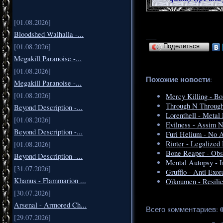
[01.08.2026]
Bloodshed Walhalla -...
___
[01.08.2026]
Поделиться…
Megakill Paranoise -...
[01.08.2026]
Похожие новости
:
Megakill Paranoise -...
[01.08.2026]
Mercy Killing - Bo
Through N Through
Beyond Description -...
Lorenthell - Metal
[01.08.2026]
Evilness - Assim 
Beyond Description -...
Furi Helium - No A
Rioter - Legalized
[01.08.2026]
Bone Reaper - Obs
Beyond Description -...
Mental Autopsy - In
[31.07.2026]
Grufflo - Anti Exor
Khanus - Flammarion ...
Oïkoumen - Resili
[30.07.2026]
Arsenal - Armored Ch...
Всего комментариев
:
[29.07.2026]