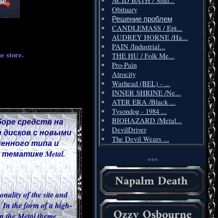
ACID BATH / Slud...
Obituary
Решение проблем
CANDLEMASS / Epi...
AUDREY HORNE /Ha...
PAIN /Industrial...
e store.
THE HU / Folk Me...
Pro-Pain
Atrocity
Warhead (BEL) - ...
INNER SHRINE /Ne...
ATER ERA /Black ...
Tysondog - 1984 ...
BIOHAZARD /Metal...
боре средств на
DevilDriver
 дисков с новыми
The Devil Wears ...
венного типа и
тематике Metal.
***
onality of the site and
 In the form of a high-
 in the Metal theme.