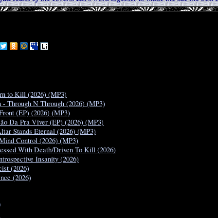
rn to Kill (2026) (MP3)
 - Through N Through (2026) (MP3)
 Front (EP) (2026) (MP3)
Não Da Pra Viver (EP) (2026) (MP3)
ltar Stands Eternal (2026) (MP3)
 Mind Control (2026) (MP3)
essed With Death/Driven To Kill (2026)
trospective Insanity (2026)
cist (2026)
ence (2026)
0