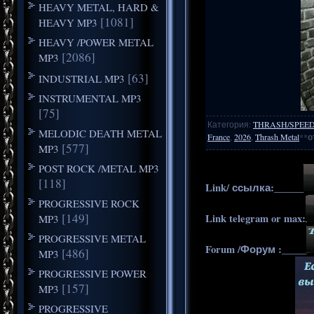
HEAVY METAL, HARD &
[1081]
HEAVY MP3
HEAVY /POWER METAL
[2086]
MP3
[63]
INDUSTRIAL MP3
INSTRUMENTAL MP3
[75]
Категория
:
THRASH/SPEE
MELODIC DEATH METAL
France
,
2026
,
Thrash Metal
**
о
[577]
MP3
POST ROCK /METAL MP3
[118]
Link/ ссылка:______
PROGRESSIVE ROCK
[149]
Link telegram or max:
MP3
PROGRESSIVE METAL
Forum /Форум :_____
[486]
MP3
PROGRESSIVE POWER
[157]
MP3
PROGRESSIVE