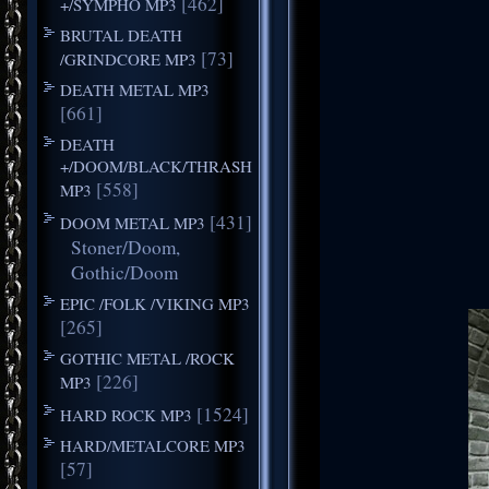
[462]
+/SYMPHO MP3
BRUTAL DEATH
[73]
/GRINDCORE MP3
DEATH METAL MP3
[661]
DEATH
+/DOOM/BLACK/THRASH
[558]
MP3
[431]
DOOM METAL MP3
Stoner/Doom,
Gothic/Doom
EPIC /FOLK /VIKING MP3
[265]
GOTHIC METAL /ROCK
[226]
MP3
[1524]
HARD ROCK MP3
HARD/METALCORE MP3
[57]