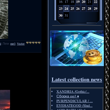
19
20
22
16
17
18
21
23
24
25
26
27
28
29
30
31
l
|
Теги
:
mp3
,
Vector
,
Latest collection news
XANDRIA /Gothic/...
Сборка mp3 ♦️
PURPENDICULAR / ...
EYEHATEGOD /Slud...