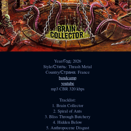
Year/Год: 2026
Style/Стиль: Thrash Metal
Country/Страна: France
bandcamp
youtube
mp3 CBR 320 kbps
Tracklist:
1. Brain Collector
2. Spiral of Ants
3. Bliss Through Butchery
4. Hidden Below
5. Anthropocene Disgust