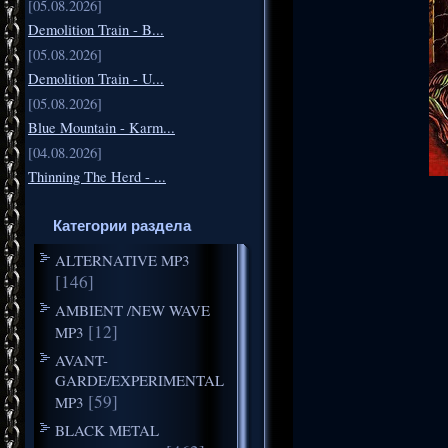
[05.08.2026]
Demolition Train - B...
[05.08.2026]
Demolition Train - U...
[05.08.2026]
Blue Mountain - Karm...
[04.08.2026]
Thinning The Herd - ...
Категории раздела
ALTERNATIVE MP3
[146]
AMBIENT /NEW WAVE
[12]
MP3
AVANT-
GARDE/EXPERIMENTAL
[59]
MP3
BLACK METAL