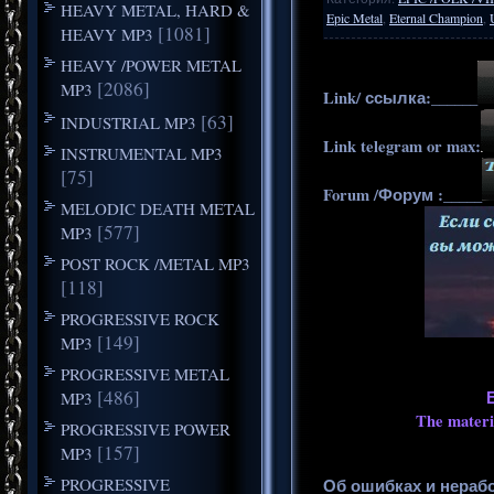
HEAVY METAL, HARD &
Epic Metal
,
Eternal Champion
,
[1081]
HEAVY MP3
HEAVY /POWER METAL
[2086]
MP3
Link/ ссылка:______
[63]
INDUSTRIAL MP3
Link telegram or max:
INSTRUMENTAL MP3
[75]
Forum /Форум :_____
MELODIC DEATH METAL
[577]
MP3
POST ROCK /METAL MP3
[118]
PROGRESSIVE ROCK
[149]
MP3
PROGRESSIVE METAL
[486]
MP3
The materia
PROGRESSIVE POWER
[157]
MP3
PROGRESSIVE
Об ошибках и нераб