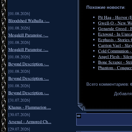
Похожие новости
:
[01.08.2026]
Pit Hag - Hervor (
Bloodshed Walhalla -...
Gwell-O - New Wor
[01.08.2026]
Genarule Greed - P
Ectovoid - In Unrea
Megakill Paranoise -...
Ecphasis - Stories
[01.08.2026]
Carrion Vael - Slay
Megakill Paranoise -...
Cold Communion - 
Angel Flesh - Sile
[01.08.2026]
Bone Scraper - Stri
Beyond Description -...
Phantom - Conquer
[01.08.2026]
Beyond Description -...
Всего комментариев
:
[01.08.2026]
Beyond Description -...
Добавля
[31.07.2026]
Khanus - Flammarion ...
[30.07.2026]
Arsenal - Armored Ch...
[29.07.2026]