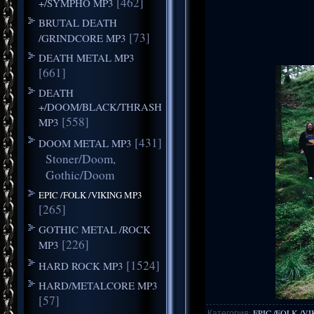
[462]
+/SYMPHO MP3
BRUTAL DEATH
[73]
/GRINDCORE MP3
DEATH METAL MP3
[661]
DEATH
+/DOOM/BLACK/THRASH
[558]
MP3
[431]
DOOM METAL MP3
Stoner/Doom,
Gothic/Doom
EPIC /FOLK /VIKING MP3
[265]
GOTHIC METAL /ROCK
[226]
MP3
[1524]
HARD ROCK MP3
HARD/METALCORE MP3
[57]
Категория
:
EPIC /FOLK /V