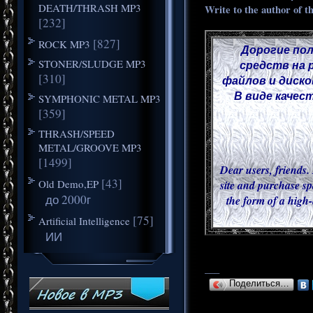
DEATH/THRASH MP3
Write to the author of t
[232]
[827]
ROCK MP3
Дорогие пол
STONER/SLUDGE MP3
средств на 
[310]
файлов и диско
В виде качес
SYMPHONIC METAL MP3
[359]
THRASH/SPEED
METAL/GROOVE MP3
[1499]
Dear users, friends. 
[43]
Old Demo,EP
site and purchase sp
до 2000г
the form of a high-
[75]
Artificial Intelligence
ИИ
___
Поделиться…