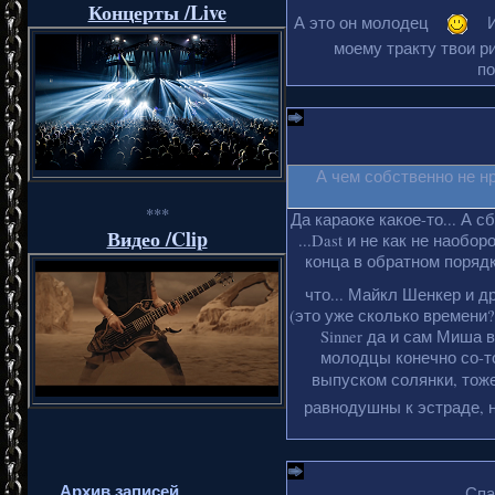
Концерты /Live
А это он молодец
И
моему тракту твои ри
по
А чем собственно не н
***
Да караоке какое-то... А с
Видео /Clip
...Dast и не как не наобо
конца в обратном порядке
что... Майкл Шенкер и д
(это уже сколько времени?
Sinner да и сам Миша 
молодцы конечно со-то
выпуском солянки, тоже
равнодушны к эстраде, н
Архив записей
Спа