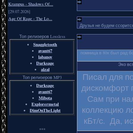
Krampus - Shadows Of...
[29.07.2026]
Age Of Rage - The Lo...
Друзья не будем ссорится
Топ релизеров Lossless
Snaggletooth
avant67
помница в 80х был рад б
labanov
Darksage
Эко вс
alzal
Писал для п
Топ релизеров MP3
Darksage
дискомфорт п
avant67
Сам при на
Mibota
Explorermetal
коллекцию ло
DimOnTheLight
кБт/с. Да, и
***