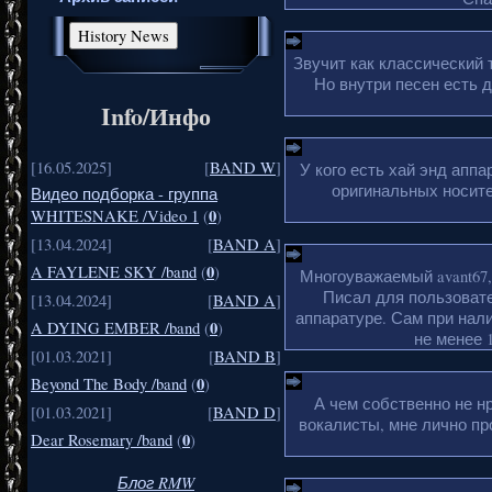
Звучит как классический 
Но внутри песен есть 
Info/Инфо
[16.05.2025]
[
BAND W
]
У кого есть хай энд апп
оригинальных носите
Видео подборка - группа
0
WHITESNAKE /Video 1
(
)
[13.04.2024]
[
BAND A
]
0
A FAYLENE SKY /band
(
)
Многоуважаемый avant67,
Писал для пользовате
[13.04.2024]
[
BAND A
]
аппаратуре. Сам при нали
0
A DYING EMBER /band
(
)
не менее 1
[01.03.2021]
[
BAND B
]
0
Beyond The Body /band
(
)
А чем собственно не н
[01.03.2021]
[
BAND D
]
вокалисты, мне лично пр
0
Dear Rosemary /band
(
)
Блог RMW