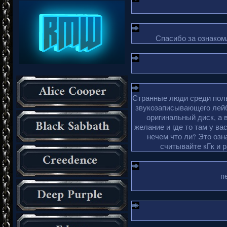
Спасибо за ознакомл
Странные люди среди поль
звукозаписывающего лейб
оригинальный диск, а 
желание и где то там у ва
нечем что ли? Это озн
считывайте кГк и 
п