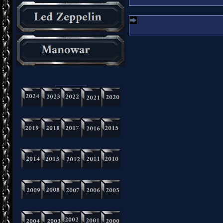
_________