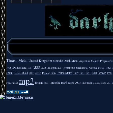
Thrash Metal
United Kingdom
Melodic Death Metal
Argentīnā
Mexico
Progressive
usa
Switzerland
1998
1997
2008
Belgium
2007
symphonic black metal
Groove Metal
1982
1
spain
2018
United States
Greece
Gothic Metal
2010
Poland
1996
1989
1994
1991
1980
1995
mp3
finland
Melodic Hard Rock
AOR
australia
201
Federation
2001
classic rock