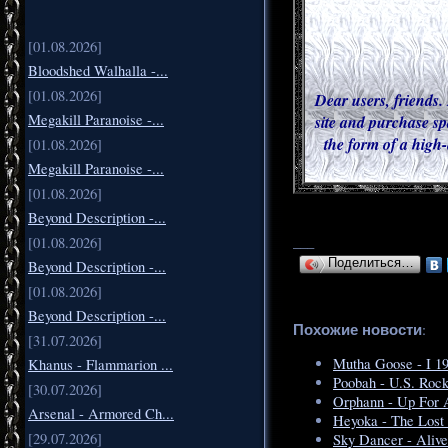
[01.08.2026]
Bloodshed Walhalla -...
[01.08.2026]
Dear users, friends. 
Megakill Paranoise -...
site and purchase sp
the form of a high-
[01.08.2026]
Megakill Paranoise -...
[01.08.2026]
Beyond Description -...
___
[01.08.2026]
Поделиться…
Beyond Description -...
[01.08.2026]
Beyond Description -...
Похожие новости
:
[31.07.2026]
Mutha Goose - I 1
Khanus - Flammarion ...
Poobah - U.S. Roc
[30.07.2026]
Orphann - Up For 
Arsenal - Armored Ch...
Heyoka - The Lost
[29.07.2026]
Sky Dancer - Alive