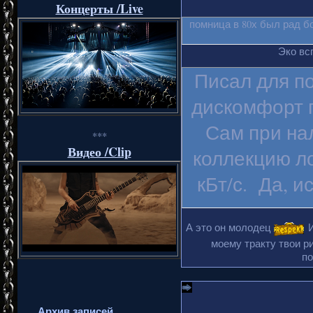
Концерты /Live
помница в 80х был рад б
Эко вс
Писал для п
дискомфорт п
Сам при на
***
Видео /Clip
коллекцию ло
кБт/с. Да, и
А это он молодец
И
моему тракту твои ри
по
Архив записей