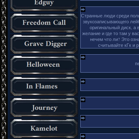
Странные люди среди поль
звукозаписывающего лейб
оригинальный диск, а 
желание и где то там у ва
нечем что ли? Это озн
считывайте кГк и 
п