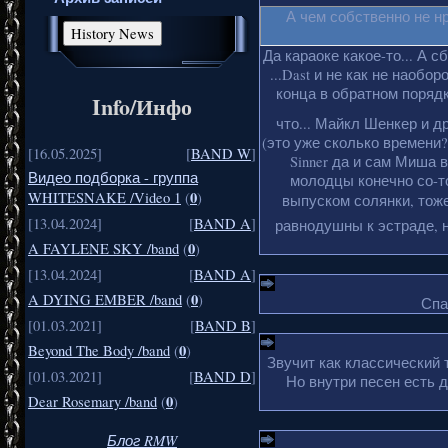
А чем собственно не н
Да караоке какое-то... А с
...Dast и не как не наобо
конца в обратном порядке
Info/Инфо
что... Майкл Шенкер и д
(это уже сколько времени?
[16.05.2025]
[
BAND W
]
Sinner да и сам Миша 
Видео подборка - группа
молодцы конечно со-то
0
WHITESNAKE /Video 1
(
)
выпуском солянки, тоже
[13.04.2024]
[
BAND A
]
равнодушны к эстраде, н
0
A FAYLENE SKY /band
(
)
[13.04.2024]
[
BAND A
]
0
A DYING EMBER /band
(
)
Спа
[01.03.2021]
[
BAND B
]
0
Beyond The Body /band
(
)
Звучит как классический 
[01.03.2021]
[
BAND D
]
Но внутри песен есть 
0
Dear Rosemary /band
(
)
Блог RMW