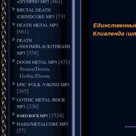
[462]
+/SYMPHO MP3
BRUTAL DEATH
[73]
/GRINDCORE MP3
Единственный
DEATH METAL MP3
[661]
Кливленда (ш
DEATH
+/DOOM/BLACK/THRASH
[558]
MP3
[431]
DOOM METAL MP3
Stoner/Doom,
Gothic/Doom
EPIC /FOLK /VIKING MP3
[265]
GOTHIC METAL /ROCK
[226]
MP3
[1524]
HARD ROCK MP3
HARD/METALCORE MP3
====
[57]