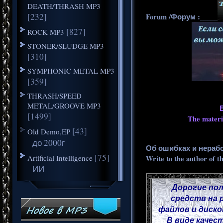
DEATH/THRASH MP3
[232]
Forum /Форум :_____
[827]
ROCK MP3
STONER/SLUDGE MP3
[310]
SYMPHONIC METAL MP3
[359]
THRASH/SPEED
METAL/GROOVE MP3
[1499]
The materia
[43]
Old Demo,EP
до 2000г
Об ошибках и нераб
[75]
Artificial Intelligence
Write to the author of t
ИИ
Дорогие пол
средств на 
файлов и диско
В виде качес