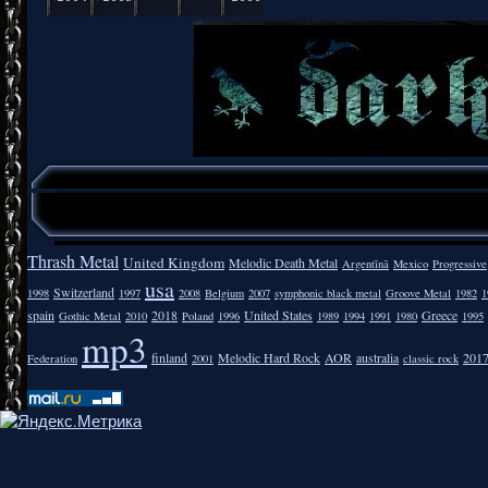
Thrash Metal
United Kingdom
Melodic Death Metal
Argentīnā
Mexico
Progressive
usa
Switzerland
1998
1997
2008
Belgium
2007
symphonic black metal
Groove Metal
1982
1
spain
2018
United States
Greece
Gothic Metal
2010
Poland
1996
1989
1994
1991
1980
1995
mp3
finland
Melodic Hard Rock
AOR
australia
201
Federation
2001
classic rock