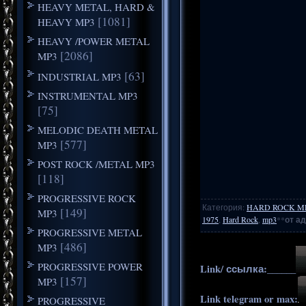
HEAVY METAL, HARD &
[1081]
HEAVY MP3
HEAVY /POWER METAL
[2086]
MP3
[63]
INDUSTRIAL MP3
INSTRUMENTAL MP3
[75]
MELODIC DEATH METAL
[577]
MP3
POST ROCK /METAL MP3
[118]
PROGRESSIVE ROCK
Категория
:
HARD ROCK M
[149]
MP3
1975
,
Hard Rock
,
mp3
**
от а
PROGRESSIVE METAL
[486]
MP3
PROGRESSIVE POWER
Link/ ссылка:______
[157]
MP3
Link telegram or max:
PROGRESSIVE