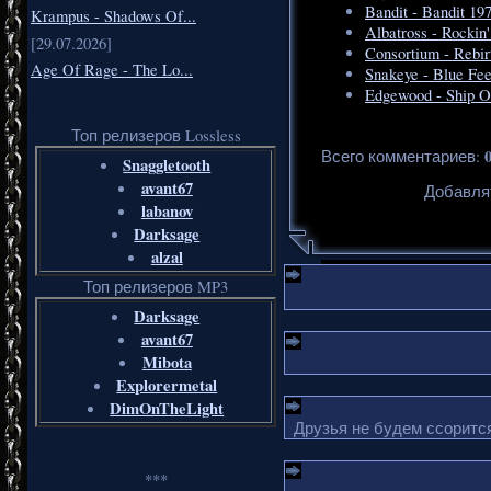
Bandit - Bandit 19
Krampus - Shadows Of...
Albatross - Rockin
[29.07.2026]
Consortium - Rebir
Age Of Rage - The Lo...
Snakeye - Blue Fee
Edgewood - Ship O
Топ релизеров Lossless
Всего комментариев
:
Snaggletooth
avant67
Добавля
labanov
Darksage
alzal
Топ релизеров MP3
Darksage
avant67
Mibota
Explorermetal
DimOnTheLight
Друзья не будем ссорится
***