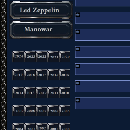
_________