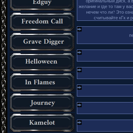
оригинальный диск, а 
желание и где то там у ва
нечем что ли? Это озн
считывайте кГк и 
п