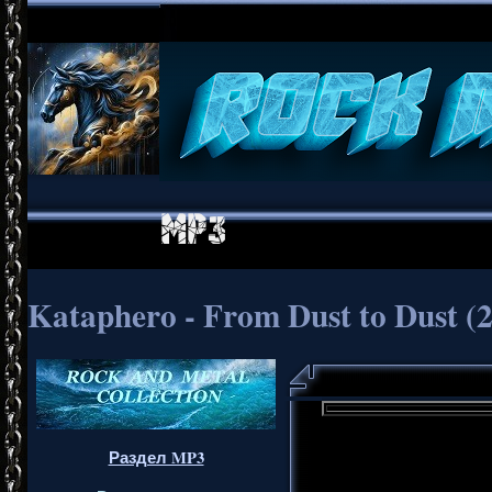
Kataphero - From Dust to Dust (
Раздел MP3