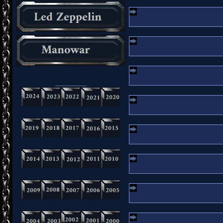
_________