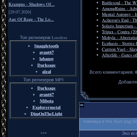
Battlesoul - The W
Krampus - Shadows Of...
AmongRuins - Adve
[29.07.2026]
Mental Autopsy - In
Age Of Rage - The Lo...
Acheron's End - Th
Solaris Imperium 
Tripax - Contra (20
Топ релизеров Lossless
Mohyla - Aberratio
Ecphasis - Stories
Snaggletooth
Carrion Vael - Slay
avant67
Afterlife - Gates 
labanov
Darksage
alzal
Всего комментариев
:
Топ релизеров MP3
Добавля
Darksage
avant67
Mibota
Explorermetal
DimOnTheLight
помница в 80х был рад б
Эко вс
***