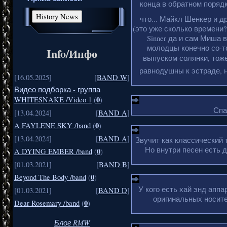
конца в обратном порядке
что... Майкл Шенкер и д
(это уже сколько времени?
Sinner да и сам Миша 
молодцы конечно со-то
Info/Инфо
выпуском солянки, тоже
равнодушны к эстраде, н
[16.05.2025]
[
BAND W
]
Видео подборка - группа
0
WHITESNAKE /Video 1
(
)
Спа
[13.04.2024]
[
BAND A
]
0
A FAYLENE SKY /band
(
)
[13.04.2024]
[
BAND A
]
Звучит как классический 
Но внутри песен есть 
0
A DYING EMBER /band
(
)
[01.03.2021]
[
BAND B
]
0
Beyond The Body /band
(
)
У кого есть хай энд апп
[01.03.2021]
[
BAND D
]
оригинальных носите
0
Dear Rosemary /band
(
)
Блог RMW