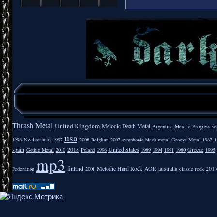
Thrash Metal
United Kingdom
Melodic Death Metal
Argentīnā
Mexico
Progressive
usa
Switzerland
1998
1997
2008
Belgium
2007
symphonic black metal
Groove Metal
1982
1
spain
2018
United States
Greece
Gothic Metal
2010
Poland
1996
1989
1994
1991
1980
1995
mp3
finland
Melodic Hard Rock
AOR
australia
201
Federation
2001
classic rock