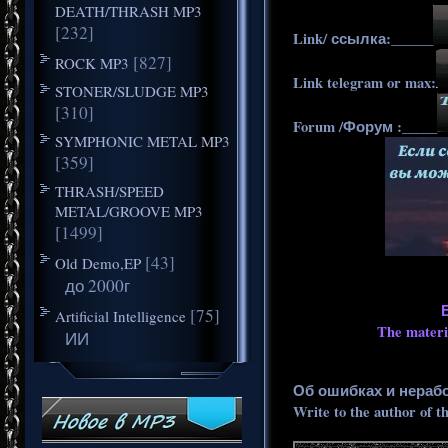
DEATH/THRASH MP3
[232]
Link/ ссылка:______
[827]
ROCK MP3
Link telegram or max:
STONER/SLUDGE MP3
[310]
Forum /Форум :_____
SYMPHONIC METAL MP3
[359]
THRASH/SPEED
METAL/GROOVE MP3
[1499]
[43]
Old Demo,EP
до 2000г
[75]
Artificial Intelligence
The materia
ИИ
Об ошибках и нераб
Write to the author of t