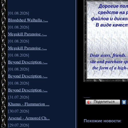
Дорогие пол
средств на 
[01.08.2026]
файлов и диско
Bloodshed Walhalla -...
В виде качес
[01.08.2026]
Megakill Paranoise -...
[01.08.2026]
Megakill Paranoise -...
Dear users, friends. 
[01.08.2026]
site and purchase sp
Beyond Description -...
the form of a high-
[01.08.2026]
Beyond Description -...
[01.08.2026]
Beyond Description -...
___
[31.07.2026]
Поделиться…
Khanus - Flammarion ...
[30.07.2026]
Arsenal - Armored Ch...
Похожие новости
:
[29.07.2026]