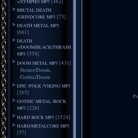
[462]
+/SYMPHO MP3
BRUTAL DEATH
[73]
/GRINDCORE MP3
DEATH METAL MP3
[661]
DEATH
+/DOOM/BLACK/THRASH
[558]
MP3
[431]
DOOM METAL MP3
Stoner/Doom,
Gothic/Doom
EPIC /FOLK /VIKING MP3
[265]
Pa
GOTHIC METAL /ROCK
[226]
MP3
[1524]
HARD ROCK MP3
HARD/METALCORE MP3
[57]