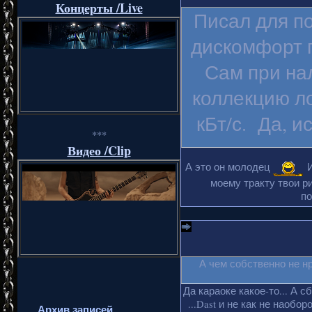
Концерты /Live
Писал для п
дискомфорт п
Сам при на
коллекцию ло
кБт/с. Да, и
***
Видео /Clip
А это он молодец
И
моему тракту твои ри
по
А чем собственно не н
Да караоке какое-то... А с
...Dast и не как не наобо
Архив записей