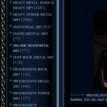
HEAVY METAL, HARD &
[1081]
HEAVY MP3
HEAVY /POWER METAL
[2086]
MP3
[63]
INDUSTRIAL MP3
INSTRUMENTAL MP3
[75]
MELODIC DEATH METAL
[577]
MP3
POST ROCK /METAL MP3
[118]
PROGRESSIVE ROCK
[149]
MP3
PROGRESSIVE METAL
[486]
MP3
PROGRESSIVE POWER
Категория
:
MELODIC DEA
[157]
MP3
Kataphero
,
2026
,
mp3
,
brazil
,
M
PROGRESSIVE