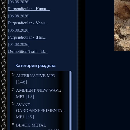
[06.08.2026]
Purpendicular - Huma...
[06.08.2026]
Purpendicular - Venu...
[06.08.2026]
Purpendicular - tHis...
[05.08.2026]
Demolition Train - B...
Категории раздела
ALTERNATIVE MP3
[146]
AMBIENT /NEW WAVE
[12]
MP3
AVANT-
GARDE/EXPERIMENTAL
[59]
MP3
BLACK METAL