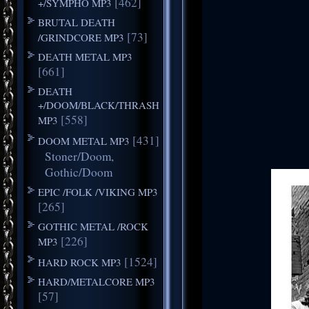
[462]
+/SYMPHO MP3
BRUTAL DEATH
[73]
/GRINDCORE MP3
DEATH METAL MP3
[661]
DEATH
+/DOOM/BLACK/THRASH
[558]
MP3
[431]
DOOM METAL MP3
Stoner/Doom,
Gothic/Doom
EPIC /FOLK /VIKING MP3
[265]
GOTHIC METAL /ROCK
[226]
MP3
[1524]
HARD ROCK MP3
HARD/METALCORE MP3
[57]