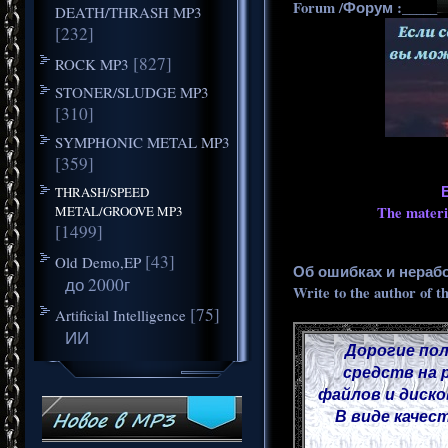
Forum /Форум :_____
DEATH/THRASH MP3
[232]
[827]
ROCK MP3
STONER/SLUDGE MP3
[310]
SYMPHONIC METAL MP3
[359]
THRASH/SPEED
METAL/GROOVE MP3
The materia
[1499]
[43]
Old Demo,EP
Об ошибках и нераб
до 2000г
Write to the author of t
[75]
Artificial Intelligence
ИИ
Дорогие пол
средств на 
файлов и диско
В виде качес