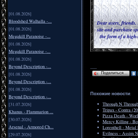
[01.08.2026]
Bloodshed Walhalla -...
Dear users, friends. 
[01.08.2026]
site and purchase sp
the form of a high-
Megakill Paranoise -...
[01.08.2026]
Megakill Paranoise -...
[01.08.2026]
___
Beyond Description -...
Поделиться…
[01.08.2026]
Beyond Description -...
[01.08.2026]
Похожие новости
:
Beyond Description -...
Through N Through
[31.07.2026]
Tripax - Contra (20
Khanus - Flammarion ...
Pizza Death - Wor
[30.07.2026]
Mercy Killing - Bo
Arsenal - Armored Ch...
Lorenthell - Metal
Evilness - Assim 
[29.07.2026]