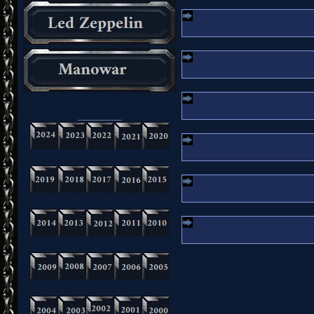
_________