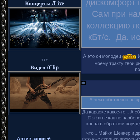
дискомфорт п
Концерты /Live
Сам при на
коллекцию ло
кБт/с. Да, и
А это он молодец
И
***
моему тракту твои ри
Видео /Clip
по
А чем собственно не н
Да караоке какое-то... А с
...Dast и не как не наобо
конца в обратном порядке
что... Майкл Шенкер и д
Архив записей
(это уже сколько времени?