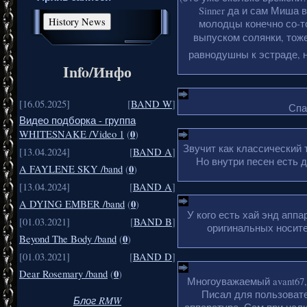
Sinner да и сам Миша 
молодцы конечно со-то
выпуском солянки, тоже
равнодушны к эстраде, н
Info/Инфо
[16.05.2025]
[
BAND W
]
Спа
Видео подборка - группа
0
WHITESNAKE /Video 1
(
)
Звучит как классический 
[13.04.2024]
[
BAND A
]
Но внутри песен есть 
0
A FAYLENE SKY /band
(
)
[13.04.2024]
[
BAND A
]
0
A DYING EMBER /band
(
)
У кого есть хай энд апп
[01.03.2021]
[
BAND B
]
оригинальных носите
0
Beyond The Body /band
(
)
[01.03.2021]
[
BAND D
]
0
Dear Rosemary /band
(
)
Многоуважаемый avant67,
Писал для пользовате
Блог RMW