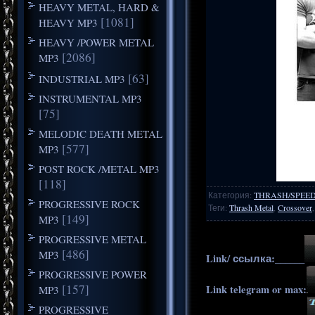
HEAVY METAL, HARD &
[1081]
HEAVY MP3
HEAVY /POWER METAL
[2086]
MP3
[63]
INDUSTRIAL MP3
INSTRUMENTAL MP3
[75]
MELODIC DEATH METAL
[577]
MP3
POST ROCK /METAL MP3
[118]
Категория
:
THRASH/SPEE
PROGRESSIVE ROCK
Теги
:
Thrash Metal
,
Crossover
[149]
MP3
PROGRESSIVE METAL
[486]
MP3
Link/ ссылка:______
PROGRESSIVE POWER
[157]
Link telegram or max:
MP3
PROGRESSIVE