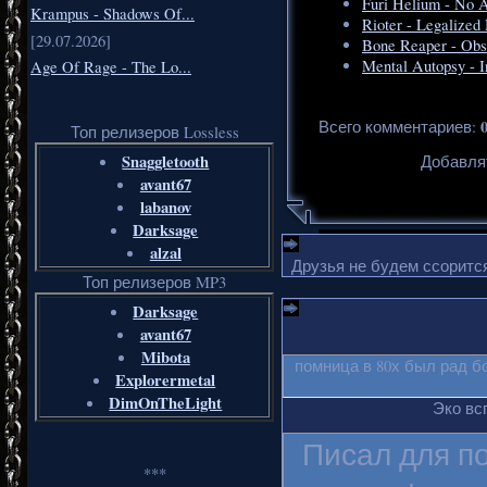
Furi Helium - No A
Krampus - Shadows Of...
Rioter - Legalized
[29.07.2026]
Bone Reaper - Obs
Mental Autopsy - In
Age Of Rage - The Lo...
Всего комментариев
:
Топ релизеров Lossless
Snaggletooth
Добавля
avant67
labanov
Darksage
alzal
Друзья не будем ссорится
Топ релизеров MP3
Darksage
avant67
Mibota
помница в 80х был рад б
Explorermetal
DimOnTheLight
Эко вс
Писал для п
***