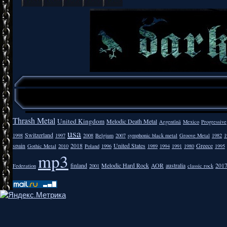
Thrash Metal
United Kingdom
Melodic Death Metal
Argentīnā
Mexico
Progressive
usa
Switzerland
1998
1997
2008
Belgium
2007
symphonic black metal
Groove Metal
1982
1
spain
2018
United States
Greece
Gothic Metal
2010
Poland
1996
1989
1994
1991
1980
1995
mp3
finland
Melodic Hard Rock
AOR
australia
201
Federation
2001
classic rock