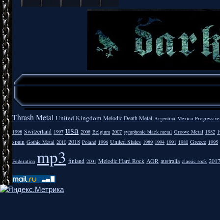
Thrash Metal
United Kingdom
Melodic Death Metal
Argentīnā
Mexico
Progressive
usa
Switzerland
1998
1997
2008
Belgium
2007
symphonic black metal
Groove Metal
1982
1
spain
2018
United States
Greece
Gothic Metal
2010
Poland
1996
1989
1994
1991
1980
1995
mp3
finland
Melodic Hard Rock
AOR
australia
201
Federation
2001
classic rock