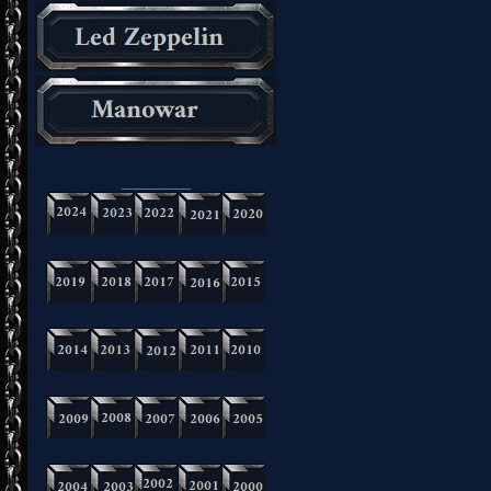
_________