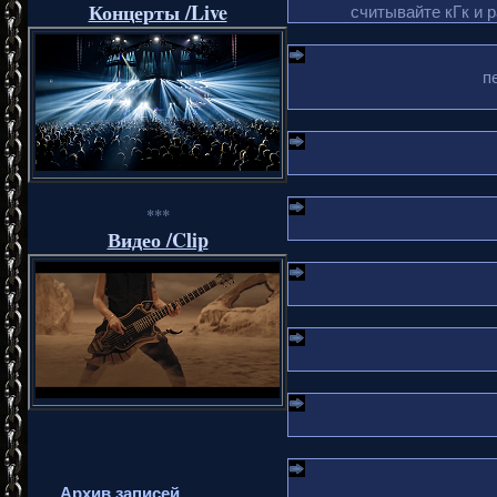
Концерты /Live
считывайте кГк и 
п
***
Видео /Clip
Архив записей