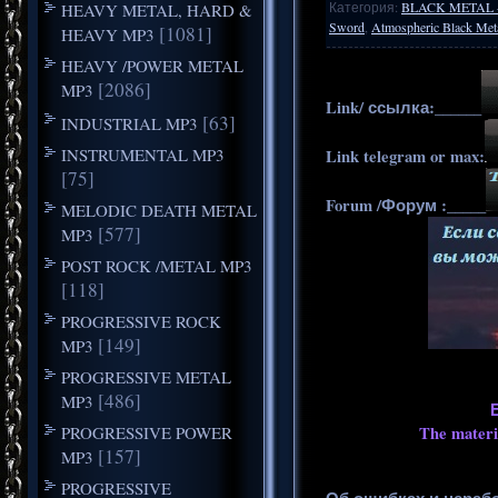
Категория
:
BLACK METAL
HEAVY METAL, HARD &
Sword
,
Atmospheric Black Met
[1081]
HEAVY MP3
HEAVY /POWER METAL
[2086]
MP3
Link/ ссылка:______
[63]
INDUSTRIAL MP3
INSTRUMENTAL MP3
Link telegram or max:
[75]
Forum /Форум :_____
MELODIC DEATH METAL
[577]
MP3
POST ROCK /METAL MP3
[118]
PROGRESSIVE ROCK
[149]
MP3
PROGRESSIVE METAL
[486]
MP3
PROGRESSIVE POWER
The materia
[157]
MP3
PROGRESSIVE