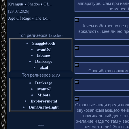
аппаратуре. Сам при нали
Krampus - Shadows Of...
не менее 1
[29.07.2026]
Age Of Rage - The Lo...
А чем собственно не н
вокалисты, мне лично пр
Топ релизеров Lossless
Snaggletooth
avant67
labanov
Darksage
alzal
Спасибо за ознакомл
Топ релизеров MP3
Darksage
avant67
Mibota
Explorermetal
Странные люди среди поль
DimOnTheLight
звукозаписывающего лейб
оригинальный диск, а 
желание и где то там у ва
***
нечем что ли? Это озн