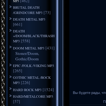
[462]
MP3
BRUTAL DEATH
[73]
/GRINDCORE MP3
DEATH METAL MP3
[661]
DEATH
+/DOOM/BLACK/THRASH
[558]
MP3
[431]
DOOM METAL MP3
Stoner/Doom,
Gothic/Doom
EPIC /FOLK /VIKING MP3
[265]
GOTHIC METAL /ROCK
[226]
MP3
[1524]
HARD ROCK MP3
Вы будете рады, чт
HARD/METALCORE MP3
[57]
П