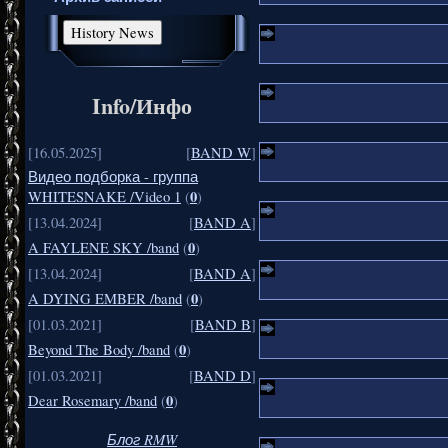
Info/Инфо
[16.05.2025]
[
BAND W
]
Видео подборка - группа
0
WHITESNAKE /Video 1
(
)
[13.04.2024]
[
BAND A
]
0
A FAYLENE SKY /band
(
)
[13.04.2024]
[
BAND A
]
0
A DYING EMBER /band
(
)
[01.03.2021]
[
BAND B
]
0
Beyond The Body /band
(
)
[01.03.2021]
[
BAND D
]
0
Dear Rosemary /band
(
)
Блог RMW