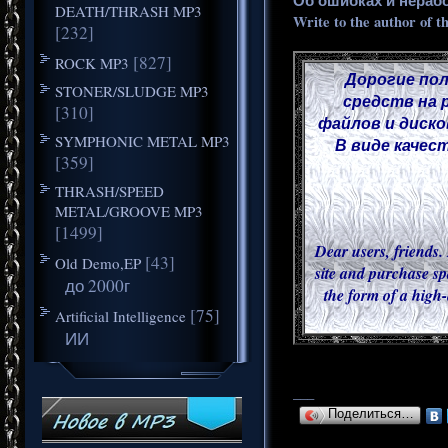
Об ошибках и нераб
DEATH/THRASH MP3
Write to the author of t
[232]
[827]
ROCK MP3
Дорогие пол
STONER/SLUDGE MP3
средств на 
[310]
файлов и диско
SYMPHONIC METAL MP3
В виде качес
[359]
THRASH/SPEED
METAL/GROOVE MP3
[1499]
Dear users, friends. 
[43]
Old Demo,EP
site and purchase sp
до 2000г
the form of a high-
[75]
Artificial Intelligence
ИИ
___
Поделиться…