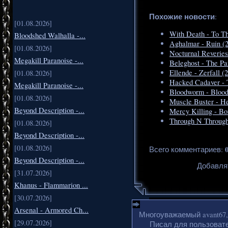
Похожие новости
:
[01.08.2026]
With Death - To Th
Bloodshed Walhalla -...
Aghalmar - Ruin (
[01.08.2026]
Nocturnal Reveries
Megakill Paranoise -...
Beleghost - The P
Ellende - Zerfall 
[01.08.2026]
Hacked Cadaver - 
Megakill Paranoise -...
Bloodworm - Bloo
[01.08.2026]
Muscle Buster - H
Beyond Description -...
Mercy Killing - Bo
Through N Through
[01.08.2026]
Beyond Description -...
[01.08.2026]
Всего комментариев
:
Beyond Description -...
Добавля
[31.07.2026]
Khanus - Flammarion ...
[30.07.2026]
Arsenal - Armored Ch...
Многоуважаемый avant67,
[29.07.2026]
Писал для пользовате