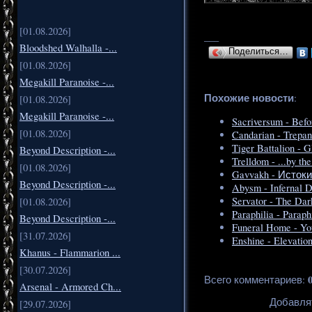
[01.08.2026]
___
Bloodshed Walhalla -...
Поделиться…
[01.08.2026]
Megakill Paranoise -...
Похожие новости
:
[01.08.2026]
Megakill Paranoise -...
Sacriversum - Befo
[01.08.2026]
Candarian - Trepa
Tiger Battalion - 
Beyond Description -...
Trelldom - ...by th
[01.08.2026]
Gavvakh - Истоки
Beyond Description -...
Abysm - Infernal D
Servator - The Dar
[01.08.2026]
Paraphilia - Paraph
Beyond Description -...
Funeral Home - Yo
[31.07.2026]
Enshine - Elevatio
Khanus - Flammarion ...
[30.07.2026]
Всего комментариев
:
Arsenal - Armored Ch...
Добавля
[29.07.2026]