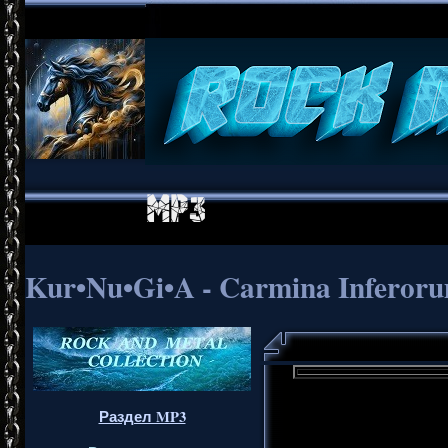
Kur•Nu•Gi•A - Carmina Inferoru
Раздел MP3