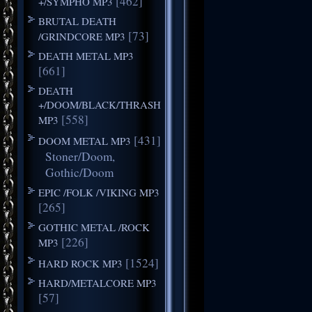
[462]
+/SYMPHO MP3
BRUTAL DEATH
[73]
/GRINDCORE MP3
DEATH METAL MP3
[661]
DEATH
+/DOOM/BLACK/THRASH
[558]
MP3
[431]
DOOM METAL MP3
Stoner/Doom,
Gothic/Doom
EPIC /FOLK /VIKING MP3
[265]
GOTHIC METAL /ROCK
[226]
MP3
[1524]
HARD ROCK MP3
HARD/METALCORE MP3
[57]