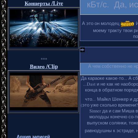
кБт/с. Да, и
Концерты /Live
А это он молодец
И
моему тракту твои ри
по
***
Видео /Clip
А чем собственно не н
Да караоке какое-то... А с
...Dast и не как не наобо
конца в обратном порядке
что... Майкл Шенкер и д
(это уже сколько времени?
Sinner да и сам Миша 
молодцы конечно со-то
выпуском солянки, тоже
равнодушны к эстраде, н
Архив записей