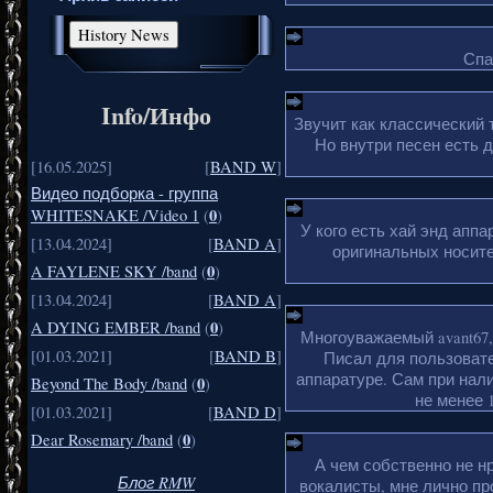
Спа
Info/Инфо
Звучит как классический 
Но внутри песен есть 
[16.05.2025]
[
BAND W
]
Видео подборка - группа
0
WHITESNAKE /Video 1
(
)
У кого есть хай энд апп
[13.04.2024]
[
BAND A
]
оригинальных носите
0
A FAYLENE SKY /band
(
)
[13.04.2024]
[
BAND A
]
0
A DYING EMBER /band
(
)
Многоуважаемый avant67,
[01.03.2021]
[
BAND B
]
Писал для пользовате
аппаратуре. Сам при нали
0
Beyond The Body /band
(
)
не менее 1
[01.03.2021]
[
BAND D
]
0
Dear Rosemary /band
(
)
А чем собственно не н
Блог RMW
вокалисты, мне лично пр