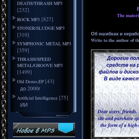
DEATH/THRASH MP3
[232]
The materia
[827]
ROCK MP3
STONER/SLUDGE MP3
Об ошибках и нераб
[310]
Write to the author of t
SYMPHONIC METAL MP3
[359]
Дорогие пол
THRASH/SPEED
средств на 
METAL/GROOVE MP3
[1499]
файлов и диско
В виде качес
[43]
Old Demo,EP
до 2000г
[75]
Artificial Intelligence
ИИ
Dear users, friends. 
site and purchase sp
the form of a high-