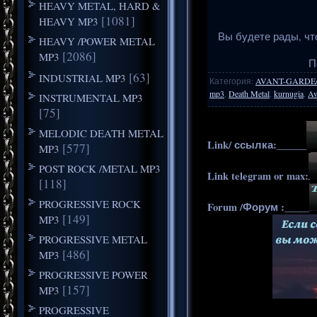
HEAVY METAL, HARD &
[1081]
HEAVY MP3
Вы будете рады, чт
HEAVY /POWER METAL
[2086]
MP3
П
[63]
INDUSTRIAL MP3
Категория
:
AVANT-GARDE
mp3
,
Death Metal
,
kurnugia
,
Av
INSTRUMENTAL MP3
[75]
MELODIC DEATH METAL
Link/ ссылка:______
[577]
MP3
POST ROCK /METAL MP3
Link telegram or max:
[118]
PROGRESSIVE ROCK
Forum /Форум :_____
[149]
MP3
PROGRESSIVE METAL
[486]
MP3
PROGRESSIVE POWER
[157]
MP3
PROGRESSIVE