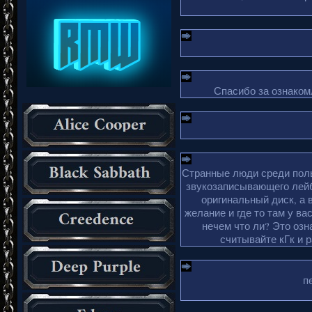
Спасибо за ознакомл
Странные люди среди поль
звукозаписывающего лейб
оригинальный диск, а 
желание и где то там у ва
нечем что ли? Это озн
считывайте кГк и 
п