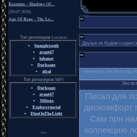
Krampus - Shadows Of...
[29.07.2026]
Age Of Rage - The Lo...
Топ релизеров Lossless
Друзья не будем ссорится
Snaggletooth
avant67
labanov
Darksage
alzal
помница в 80х был рад б
Топ релизеров MP3
Эко вс
Darksage
Писал для п
avant67
Mibota
дискомфорт п
Explorermetal
DimOnTheLight
Сам при на
коллекцию ло
***