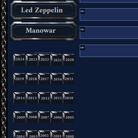
_________