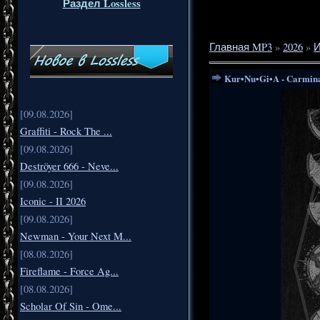
Раздел Lossless
Главная MP3
»
2026
»
Kur•Nu•Gi•A - Carmina
[09.08.2026]
Graffiti - Rock The ...
[09.08.2026]
Deströyer 666 - Neve...
[09.08.2026]
Iconic - II 2026
[09.08.2026]
Newman - Your Next M...
[08.08.2026]
Fireflame - Force Ag...
[08.08.2026]
Scholar Of Sin - Ome...