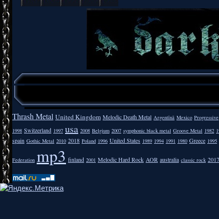
Thrash Metal
United Kingdom
Melodic Death Metal
Argentīnā
Mexico
Progressive
usa
Switzerland
1998
1997
2008
Belgium
2007
symphonic black metal
Groove Metal
1982
1
spain
2018
United States
Greece
Gothic Metal
2010
Poland
1996
1989
1994
1991
1980
1995
mp3
finland
Melodic Hard Rock
AOR
australia
201
Federation
2001
classic rock