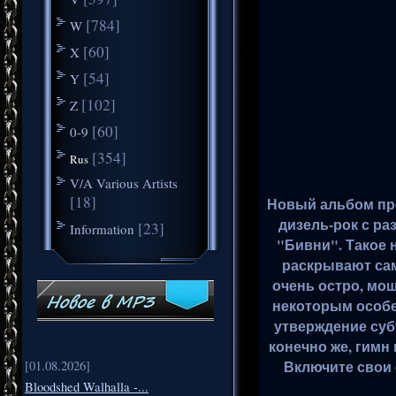
[784]
W
[60]
X
[54]
Y
[102]
Z
[60]
0-9
[354]
Rus
V/A Various Artists
[18]
Новый альбом про
дизель-рок с р
[23]
Information
"Бивни". Такое 
раскрывают сам
очень остро, мо
некоторым особе
утверждение суб
конечно же, гим
Включите свои
[01.08.2026]
Bloodshed Walhalla -...