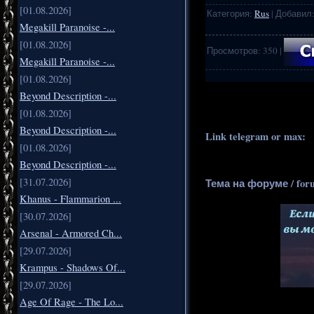
[01.08.2026]
Категория
:
Rus
|
Добавил
Megakill Paranoise -...
[01.08.2026]
Просмотров
:
350
|
Megakill Paranoise -...
[01.08.2026]
.
..
Beyond Description -...
[01.08.2026]
Beyond Description -...
Link telegram or max:
_
[01.08.2026]
Beyond Description -...
[31.07.2026]
Тема на форуме / for
Khanus - Flammarion ...
[30.07.2026]
Arsenal - Armored Ch...
[29.07.2026]
Krampus - Shadows Of...
[29.07.2026]
Age Of Rage - The Lo...