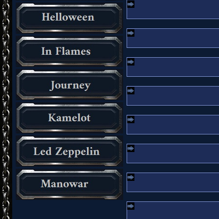
_________