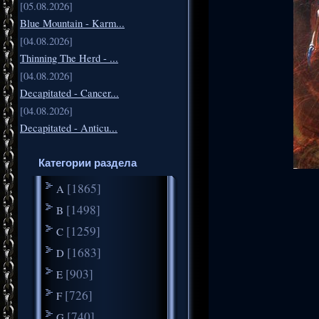
[05.08.2026]
Blue Mountain - Karm...
[04.08.2026]
Thinning The Herd - ...
[04.08.2026]
Decapitated - Cancer...
[04.08.2026]
Decapitated - Anticu...
Категории раздела
[1865]
A
[1498]
B
[1259]
C
[1683]
D
[903]
E
[726]
F
[740]
G