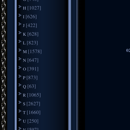
[1027]
H
[626]
I
[422]
J
[628]
K
[823]
L
0
[1578]
M
[647]
N
[391]
O
[873]
P
[63]
Q
[1065]
R
[2627]
S
[1660]
T
[250]
U
[597]
V