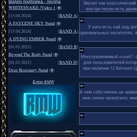
Видео подборка - группа
Звучит как классический
0
WHITESNAKE /Video 1
(
)
внутри песен есть движ
[13.04.2024]
[
BAND A
]
0
A FAYLENE SKY /band
(
)
У кого есть хай энд а
[13.04.2024]
[
BAND A
]
оригинальных носителях, 
0
A DYING EMBER /band
(
)
[01.03.2021]
[
BAND B
]
0
Beyond The Body /band
(
)
Многоуважаемый avant67, 
для пользователей кото
[01.03.2021]
[
BAND D
]
при наличии 32-битного Ц
0
Dear Rosemary /band
(
)
Блог RMW
А чем собственно не нрав
мне лично прокатило, мн