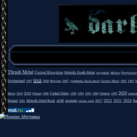
Thrash Metal
United Kingdom
Melodic Death Metal
Argentīnā
Mexico
Progressive
usa
Switzerland
1997
2008
Belgium
2007
symphonic black metal
Groove Metal
1982
1983
M
2020
2018
United States
Greece
Metal
2010
Poland
1996
1989
1994
1991
1980
1995
austria
2022
2021
2024
finland
Melodic Hard Rock
AOR
australia
2017
fla
2001
classic rock