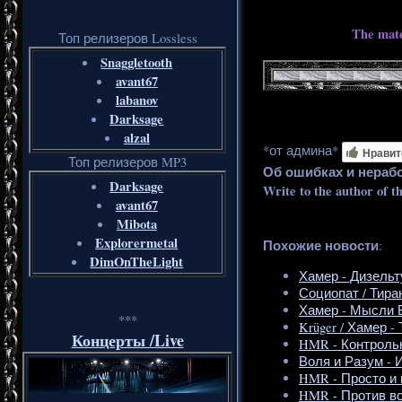
The mate
Топ релизеров Lossless
Snaggletooth
avant67
labanov
Darksage
alzal
*от админа*
Нравит
Топ релизеров MP3
Об ошибках и нераб
Darksage
Write to the author of t
avant67
Mibota
Explorermetal
Похожие новости
:
DimOnTheLight
Хамер - Дизельт
Социопат / Тиран -
Хамер - Мысли В
***
Krüger / Хамер -
Концерты /Live
HMR - Контрольн
Воля и Разум - 
HMR - Просто и г
HMR - Против вс