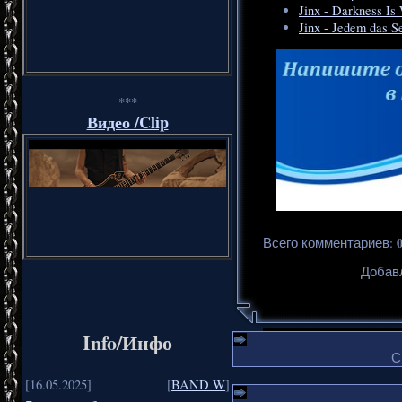
Jinx - Darkness Is
Jinx - Jedem das S
***
Видео /Clip
Всего комментариев
:
Добавл
Info/Инфо
С
[16.05.2025]
[
BAND W
]