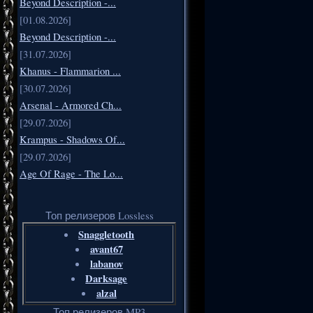
Beyond Description -...
[01.08.2026]
Beyond Description -...
[31.07.2026]
Khanus - Flammarion ...
[30.07.2026]
Arsenal - Armored Ch...
[29.07.2026]
Krampus - Shadows Of...
[29.07.2026]
Age Of Rage - The Lo...
Топ релизеров Lossless
Snaggletooth
avant67
labanov
Darksage
alzal
Топ релизеров MP3