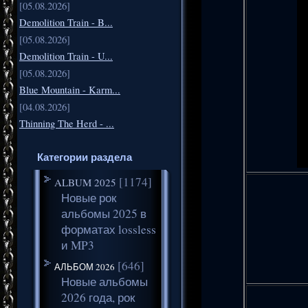
[05.08.2026]
Demolition Train - B...
[05.08.2026]
Demolition Train - U...
[05.08.2026]
Blue Mountain - Karm...
[04.08.2026]
Thinning The Herd - ...
Категории раздела
[1174]
ALBUM 2025
Новые рок
альбомы 2025 в
форматах lossless
и MP3
[646]
АЛЬБОМ 2026
Новые альбомы
2026 года, рок