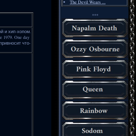
The Devil Wears ...
***
ой и хип-хопом.
 1979. One day
 привносит что-