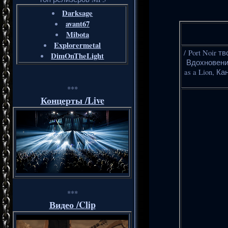
Darksage
avant67
Mibota
Explorermetal
/ Port Noir 
DimOnTheLight
Вдохновение
as a Lion, К
***
Концерты /Live
***
Видео /Clip