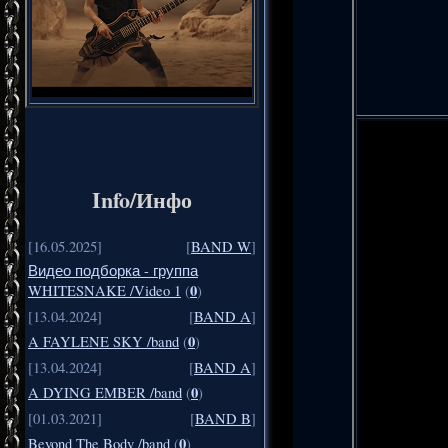
Info/Инфо
[16.05.2025]
[
BAND W
]
Видео подборка - группа
0
WHITESNAKE /Video 1
(
)
[13.04.2024]
[
BAND A
]
0
A FAYLENE SKY /band
(
)
[13.04.2024]
[
BAND A
]
0
A DYING EMBER /band
(
)
[01.03.2021]
[
BAND B
]
0
Beyond The Body /band
(
)