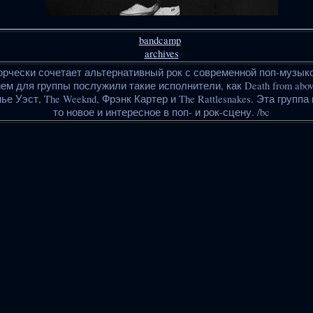
bandcamp
archives
творчески сочетает альтернативный рок с современной поп-музык
м для группы послужили такие исполнители, как Death from above
анье Уэст, The Weeknd, Фрэнк Картер и The Rattlesnakes. Эта группа
то новое и интересное в поп- и рок-сцену. /bc