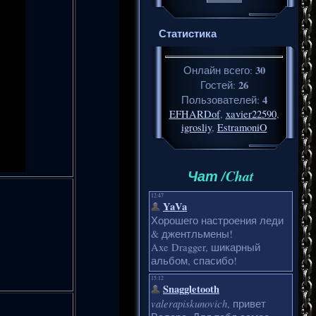
Статистика
30
Онлайн всего:
26
Гостей:
4
Пользователей:
EFHARDof
,
xavier22590
,
igrosliy
,
EstramoniO
Чат /Chat