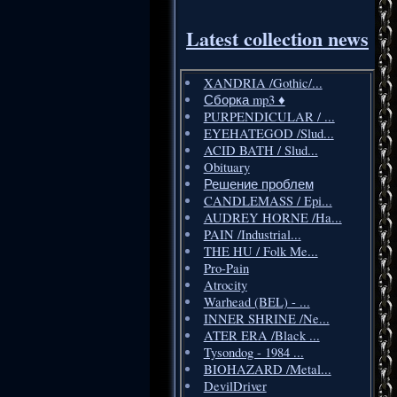
Latest collection news
XANDRIA /Gothic/...
Сборка mp3 ♦️
PURPENDICULAR / ...
EYEHATEGOD /Slud...
ACID BATH / Slud...
Obituary
Решение проблем
CANDLEMASS / Epi...
AUDREY HORNE /Ha...
PAIN /Industrial...
THE HU / Folk Me...
Pro-Pain
Atrocity
Warhead (BEL) - ...
INNER SHRINE /Ne...
ATER ERA /Black ...
Tysondog - 1984 ...
BIOHAZARD /Metal...
DevilDriver