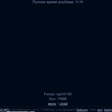
Полное время альбома: 33:59
Format: mp3@320
Size: 79MB
mega
/
cloud
GE MP3
|
Просмотров
:
1104
|
| * |
Рейтинг
:
0.0
/
0
Добавил
:
Darksage
|
Теги
:
mp3
,
Sludg