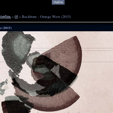
оябрь
»
05
» Backbone - Omega Wave (2015)
e (2015)