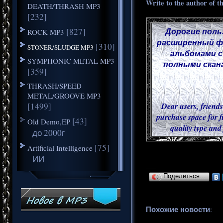
Write to the author of t
DEATH/THRASH MP3
[232]
[827]
Дорогие поль
ROCK MP3
расширенный фу
[310]
STONER/SLUDGE MP3
альбомами с
SYMPHONIC METAL MP3
полными скана
[359]
THRASH/SPEED
METAL/GROOVE MP3
[1499]
Dear users, friends
purchase space for f
[43]
Old Demo,EP
quality type and
до 2000г
[75]
Artificial Intelligence
ИИ
___
Поделиться…
Похожие новости
: