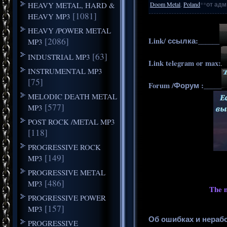
HEAVY METAL, HARD &
Doom Metal
,
Poland
**
от адм
[1081]
HEAVY MP3
HEAVY /POWER METAL
[2086]
Link/ ссылка:______
MP3
[63]
INDUSTRIAL MP3
Link telegram or max:
INSTRUMENTAL MP3
[75]
Forum /Форум :_____
MELODIC DEATH METAL
[577]
MP3
POST ROCK /METAL MP3
[118]
PROGRESSIVE ROCK
[149]
MP3
PROGRESSIVE METAL
[486]
MP3
The m
PROGRESSIVE POWER
[157]
MP3
Об ошибках и нераб
PROGRESSIVE