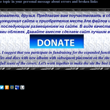
he topic in your personal message about errors and broken links
зователи, друзья. Предлагаю вам поучаствовать в с
нкционал сайта и приобретения места для файлов и
 последующим размещением на сайте. В виде качест
ми обложек. Давайте вместе сделаем сайт лучшим в 
. I suggest that you participate in fundraising for the expanded functi
iles and discs with new albums with subsequent placement on the site.
 full scans of the covers. Let's work together to make the site the best