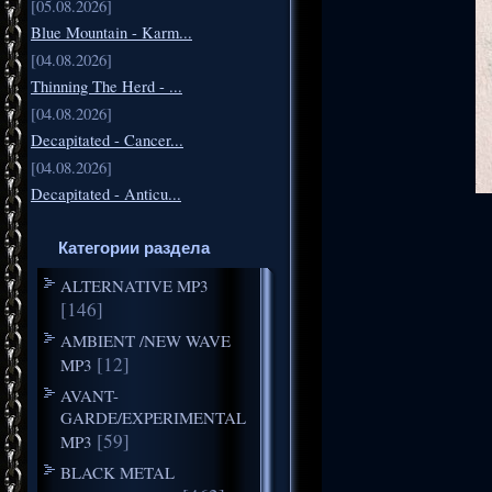
[05.08.2026]
Blue Mountain - Karm...
[04.08.2026]
Thinning The Herd - ...
[04.08.2026]
Decapitated - Cancer...
[04.08.2026]
Decapitated - Anticu...
Категории раздела
ALTERNATIVE MP3
[146]
AMBIENT /NEW WAVE
[12]
MP3
AVANT-
GARDE/EXPERIMENTAL
[59]
MP3
BLACK METAL