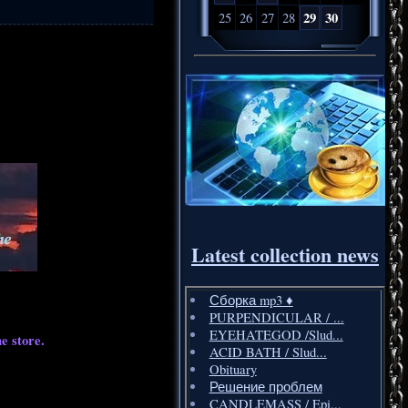
29
30
25
26
27
28
Latest collection news
Сборка mp3 ♦️
PURPENDICULAR / ...
EYEHATEGOD /Slud...
e store.
ACID BATH / Slud...
Obituary
Решение проблем
CANDLEMASS / Epi...