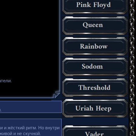
атели.
.
и и жёсткий ритм. Но внутри
живой и не скучной.