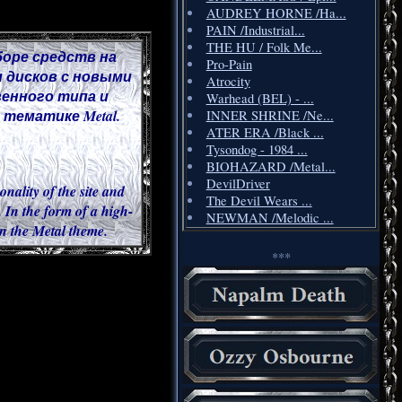
AUDREY HORNE /Ha...
PAIN /Industrial...
THE HU / Folk Me...
боре средств на
Pro-Pain
 дисков с новыми
Atrocity
венного типа и
Warhead (BEL) - ...
тематике Metal.
INNER SHRINE /Ne...
ATER ERA /Black ...
Tysondog - 1984 ...
BIOHAZARD /Metal...
DevilDriver
onality of the site and
The Devil Wears ...
 In the form of a high-
NEWMAN /Melodic ...
 in the Metal theme.
***