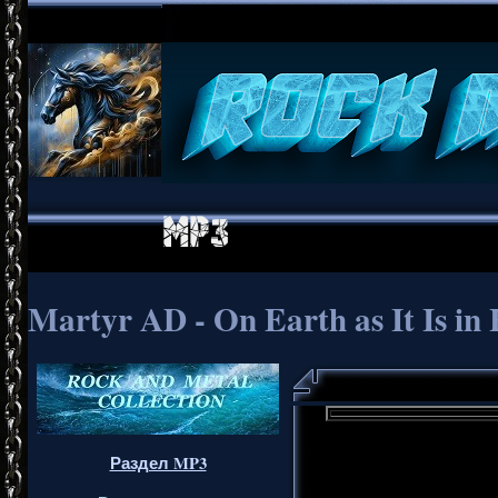
Martyr AD - On Earth as It Is in 
Раздел MP3