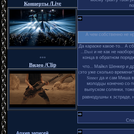
Концерты /Live
по
А чем собственно не н
Да караоке какое-то... А с
...Dast и не как не наобо
конца в обратном порядке
***
Видео /Clip
что... Майкл Шенкер и д
(это уже сколько времени?
Sinner да и сам Миша 
молодцы конечно со-то
выпуском солянки, тоже
равнодушны к эстраде, н
Спа
Архив записей