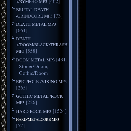
[462]
+/SYMPHO MP3
BRUTAL DEATH
[73]
/GRINDCORE MP3
DEATH METAL MP3
[661]
DEATH
+/DOOM/BLACK/THRASH
[558]
MP3
[431]
DOOM METAL MP3
Stoner/Doom,
Gothic/Doom
EPIC /FOLK /VIKING MP3
[265]
GOTHIC METAL /ROCK
[226]
MP3
[1524]
HARD ROCK MP3
HARD/METALCORE MP3
[57]