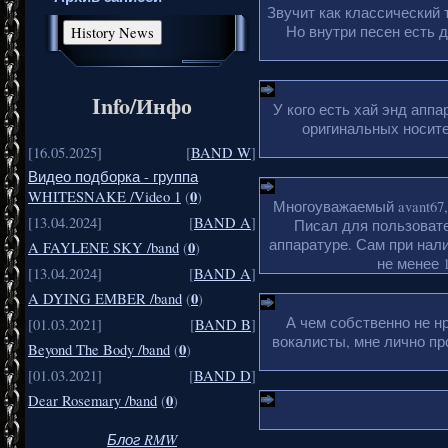
Звучит как классический 
Но внутри песен есть 
Info/Инфо
У кого есть хай энд апп
оригинальных носите
[16.05.2025]
[
BAND W
]
Видео подборка - группа
0
WHITESNAKE /Video 1
(
)
Многоуважаемый avant67,
[13.04.2024]
[
BAND A
]
Писал для пользовате
аппаратуре. Сам при нали
0
A FAYLENE SKY /band
(
)
не менее 1
[13.04.2024]
[
BAND A
]
0
A DYING EMBER /band
(
)
А чем собственно не н
[01.03.2021]
[
BAND B
]
вокалисты, мне лично пр
0
Beyond The Body /band
(
)
[01.03.2021]
[
BAND D
]
0
Dear Rosemary /band
(
)
Блог RMW