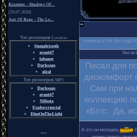
Добавля
Krampus - Shadows Of...
[29.07.2026]
Age Of Rage - The Lo...
Топ релизеров Lossless
помница в 80х был рад б
Snaggletooth
avant67
Эко вс
labanov
Писал для п
Darksage
alzal
дискомфорт п
Топ релизеров MP3
Сам при на
Darksage
avant67
коллекцию ло
Mibota
Explorermetal
кБт/с. Да, и
DimOnTheLight
А это он молодец
И
***
моему тракту твои ри