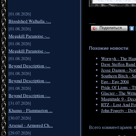
[01.08.2026]
Bloodshed Walhalla -...
___
Поделиться…
[01.08.2026]
Megakill Paranoise -...
[01.08.2026]
Похожие новости
:
Megakill Paranoise -...
[01.08.2026]
Worwyk - The Han
Dave Steffen Band
Beyond Description -...
Jesse Damon - Noth
[01.08.2026]
Southern Bitch - S
Beyond Description -...
Ego - Ego 2004
Pride Of Lions - T
[01.08.2026]
Glacier ‎- The Writ
Beyond Description -...
Magnitude 9 - Dec
[31.07.2026]
RTZ - Lost And Fo
Khanus - Flammarion ...
John Fogerty - Dej
[30.07.2026]
Arsenal - Armored Ch...
Всего комментариев
:
[29.07.2026]