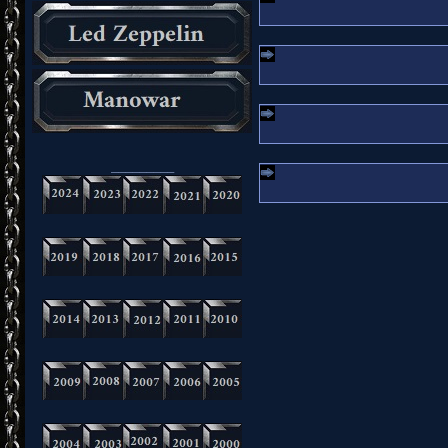
_________