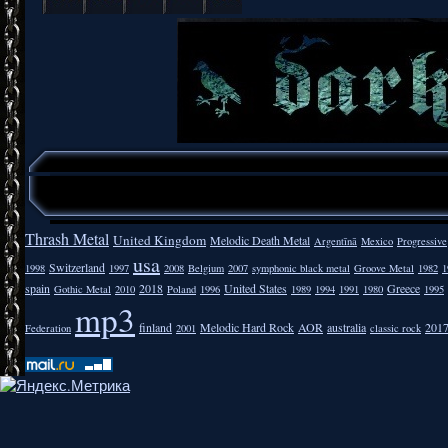
Thrash Metal
United Kingdom
Melodic Death Metal
Argentīnā
Mexico
Progressive
usa
Switzerland
1998
1997
2008
Belgium
2007
symphonic black metal
Groove Metal
1982
1
spain
2018
United States
Greece
Gothic Metal
2010
Poland
1996
1989
1994
1991
1980
1995
mp3
finland
Melodic Hard Rock
AOR
australia
201
Federation
2001
classic rock