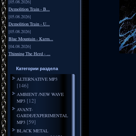
[05.08.2026]
Demolition Train - B...
[05.08.2026]
Demolition Train - U...
[05.08.2026]
Blue Mountain - Karm...
[04.08.2026]
Thinning The Herd - ...
Категории раздела
ALTERNATIVE MP3
[146]
AMBIENT /NEW WAVE
[12]
MP3
AVANT-
GARDE/EXPERIMENTAL
[59]
MP3
BLACK METAL