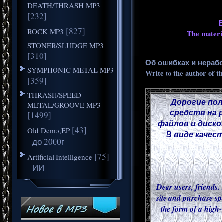
DEATH/THRASH MP3
[232]
[827]
ROCK MP3
The materia
STONER/SLUDGE MP3
[310]
Об ошибках и нераб
SYMPHONIC METAL MP3
Write to the author of t
[359]
THRASH/SPEED
Дорогие пол
METAL/GROOVE MP3
средств на 
[1499]
файлов и диско
[43]
Old Demo,EP
В виде качес
до 2000г
[75]
Artificial Intelligence
ИИ
Dear users, friends. 
site and purchase sp
the form of a high-