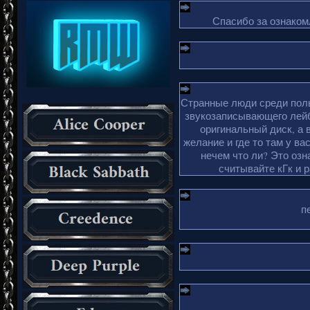
Спасибо за ознакомл
Странные люди среди поль
звукозаписывающего лейб
оригинальный диск, а 
желание и где то там у ва
нечем что ли? Это озн
считывайте кГк и 
п