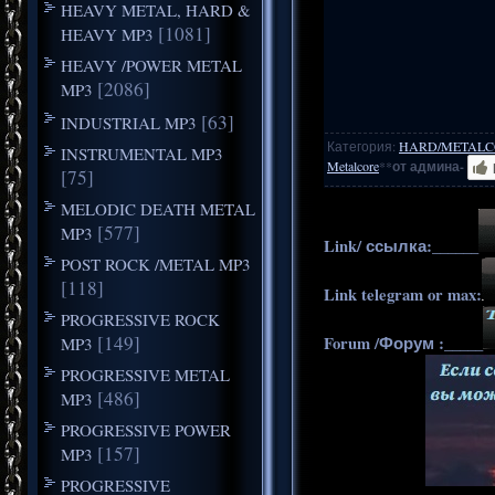
HEAVY METAL, HARD &
[1081]
HEAVY MP3
HEAVY /POWER METAL
[2086]
MP3
[63]
INDUSTRIAL MP3
Категория
:
HARD/METALC
INSTRUMENTAL MP3
Metalcore
**
от админа-
[75]
MELODIC DEATH METAL
[577]
MP3
Link/ ссылка:______
POST ROCK /METAL MP3
[118]
Link telegram or max:
PROGRESSIVE ROCK
[149]
Forum /Форум :_____
MP3
PROGRESSIVE METAL
[486]
MP3
PROGRESSIVE POWER
[157]
MP3
PROGRESSIVE