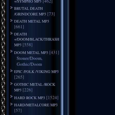
[462]
+/SYMPHO MP3
BRUTAL DEATH
[73]
/GRINDCORE MP3
DEATH METAL MP3
[661]
DEATH
+/DOOM/BLACK/THRASH
[558]
MP3
[431]
DOOM METAL MP3
Stoner/Doom,
Gothic/Doom
EPIC /FOLK /VIKING MP3
[265]
GOTHIC METAL /ROCK
[226]
MP3
[1524]
HARD ROCK MP3
HARD/METALCORE MP3
[57]