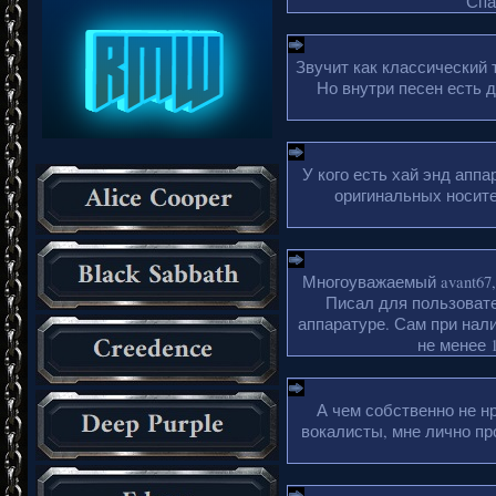
Спа
Звучит как классический 
Но внутри песен есть 
У кого есть хай энд апп
оригинальных носите
Многоуважаемый avant67,
Писал для пользовате
аппаратуре. Сам при нали
не менее 1
А чем собственно не н
вокалисты, мне лично пр