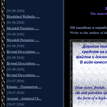
[01.08.2026]
The materia
Bloodshed Walhalla -...
[01.08.2026]
Об ошибках и нераб
Megakill Paranoise -...
Write to the author of t
[01.08.2026]
Megakill Paranoise -...
[01.08.2026]
Дорогие пол
средств на 
Beyond Description -...
файлов и диско
[01.08.2026]
В виде качес
Beyond Description -...
[01.08.2026]
Beyond Description -...
[31.07.2026]
Khanus - Flammarion ...
Dear users, friends. 
site and purchase sp
[30.07.2026]
the form of a high-
Arsenal - Armored Ch...
[29.07.2026]