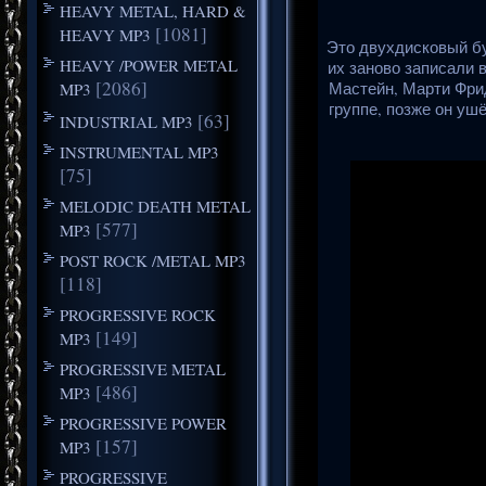
HEAVY METAL, HARD &
[1081]
HEAVY MP3
Это двухдисковый бу
HEAVY /POWER METAL
их заново записали 
[2086]
MP3
Мастейн, Марти Фри
группе, позже он уш
[63]
INDUSTRIAL MP3
INSTRUMENTAL MP3
[75]
MELODIC DEATH METAL
[577]
MP3
POST ROCK /METAL MP3
[118]
PROGRESSIVE ROCK
[149]
MP3
PROGRESSIVE METAL
[486]
MP3
PROGRESSIVE POWER
[157]
MP3
PROGRESSIVE