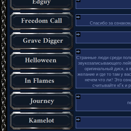
Спасибо за ознакомл
Странные люди среди поль
звукозаписывающего лейб
оригинальный диск, а 
желание и где то там у ва
нечем что ли? Это озн
считывайте кГк и 
п