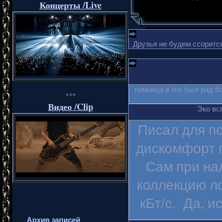
Концерты /Live
Друзья не будем ссорится
помница в 80х был рад б
***
Видео /Clip
Эко вс
Писал для п
дискомфорт п
Сам при на
коллекцию ло
кБт/с. Да, и
Архив записей