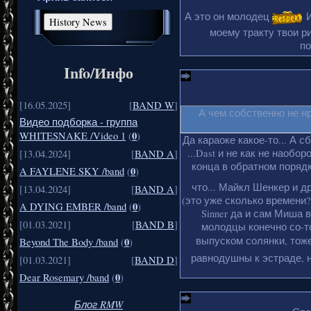
А это он молодец
И
моему тракту твои ри
по
Info/Инфо
[16.05.2025]
[
BAND W
]
А чем собственно не н
Видео подборка - группа
0
WHITESNAKE /Video 1
(
)
Да караоке какое-то... А с
...Dast и не как не наобо
[13.04.2024]
[
BAND A
]
конца в обратном порядке
0
A FAYLENE SKY /band
(
)
что... Майкл Шенкер и д
[13.04.2024]
[
BAND A
]
(это уже сколько времени?
0
A DYING EMBER /band
(
)
Sinner да и сам Миша 
[01.03.2021]
[
BAND B
]
молодцы конечно со-то
выпуском солянки, тоже
0
Beyond The Body /band
(
)
равнодушны к эстраде, н
[01.03.2021]
[
BAND D
]
0
Dear Rosemary /band
(
)
Блог RMW