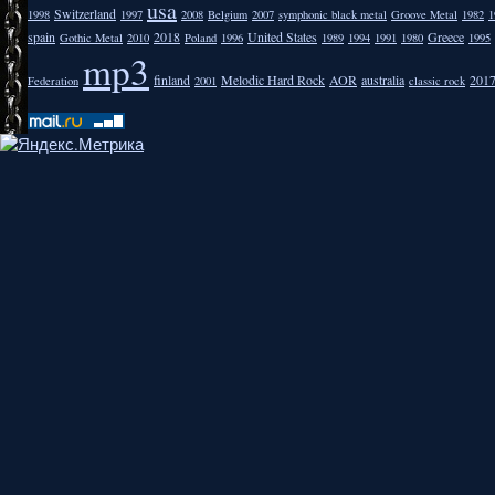
usa
Switzerland
1998
1997
2008
Belgium
2007
symphonic black metal
Groove Metal
1982
1
spain
2018
United States
Greece
Gothic Metal
2010
Poland
1996
1989
1994
1991
1980
1995
mp3
finland
Melodic Hard Rock
AOR
australia
201
Federation
2001
classic rock