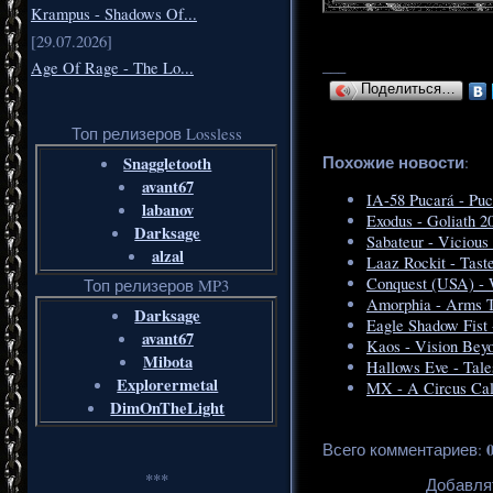
Krampus - Shadows Of...
[29.07.2026]
___
Age Of Rage - The Lo...
Поделиться…
Топ релизеров Lossless
Похожие новости
:
Snaggletooth
avant67
IA-58 Pucará - Puc
labanov
Exodus - Goliath 2
Darksage
Sabateur - Vicious
alzal
Laaz Rockit - Taste
Conquest (USA) -
Топ релизеров MP3
Amorphia - Arms T
Darksage
Eagle Shadow Fist 
avant67
Kaos - Vision Bey
Mibota
Hallows Eve - Tale
Explorermetal
MX - A Circus Call
DimOnTheLight
Всего комментариев
:
***
Добавля