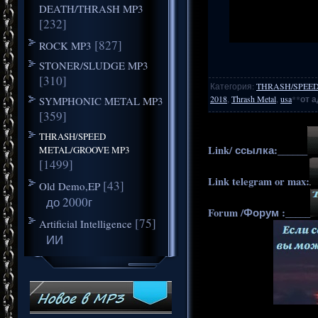
DEATH/THRASH MP3
[232]
[827]
ROCK MP3
STONER/SLUDGE MP3
[310]
Категория
:
THRASH/SPEE
2018
,
Thrash Metal
,
usa
**
от 
SYMPHONIC METAL MP3
[359]
THRASH/SPEED
Link/ ссылка:______
METAL/GROOVE MP3
[1499]
Link telegram or max:
[43]
Old Demo,EP
до 2000г
Forum /Форум :_____
[75]
Artificial Intelligence
ИИ