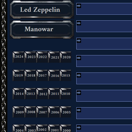
_________