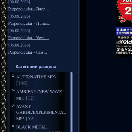
[06.08.2026]
Purpendicular - Bann...
[06.08.2026]
Purpendicular - Huma...
[06.08.2026]
Purpendicular - Venu...
[06.08.2026]
Purpendicular - tHis...
Категории раздела
ALTERNATIVE MP3
[146]
AMBIENT /NEW WAVE
[12]
MP3
AVANT-
GARDE/EXPERIMENTAL
[59]
MP3
BLACK METAL