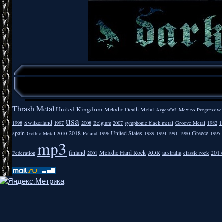
Thrash Metal
United Kingdom
Melodic Death Metal
Argentīnā
Mexico
Progressive
usa
Switzerland
1998
1997
2008
Belgium
2007
symphonic black metal
Groove Metal
1982
1
spain
2018
United States
Greece
Gothic Metal
2010
Poland
1996
1989
1994
1991
1980
1995
mp3
finland
Melodic Hard Rock
AOR
australia
201
Federation
2001
classic rock