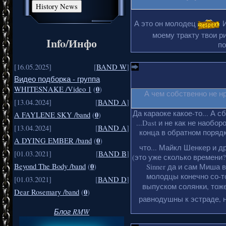
А это он молодец
И
моему тракту твои ри
Info/Инфо
по
[16.05.2025]
[
BAND W
]
Видео подборка - группа
0
WHITESNAKE /Video 1
(
)
А чем собственно не н
[13.04.2024]
[
BAND A
]
Да караоке какое-то... А с
0
A FAYLENE SKY /band
(
)
...Dast и не как не наобо
[13.04.2024]
[
BAND A
]
конца в обратном порядке
0
A DYING EMBER /band
(
)
что... Майкл Шенкер и д
[01.03.2021]
[
BAND B
]
(это уже сколько времени?
0
Beyond The Body /band
(
)
Sinner да и сам Миша 
молодцы конечно со-то
[01.03.2021]
[
BAND D
]
выпуском солянки, тоже
0
Dear Rosemary /band
(
)
равнодушны к эстраде, н
Блог RMW