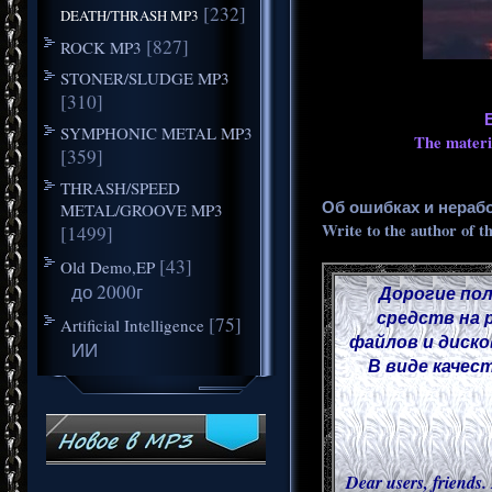
[232]
DEATH/THRASH MP3
[827]
ROCK MP3
STONER/SLUDGE MP3
[310]
SYMPHONIC METAL MP3
The materia
[359]
THRASH/SPEED
Об ошибках и нераб
METAL/GROOVE MP3
Write to the author of t
[1499]
[43]
Old Demo,EP
до 2000г
Дорогие пол
средств на 
[75]
Artificial Intelligence
файлов и диско
ИИ
В виде качес
Dear users, friends. 