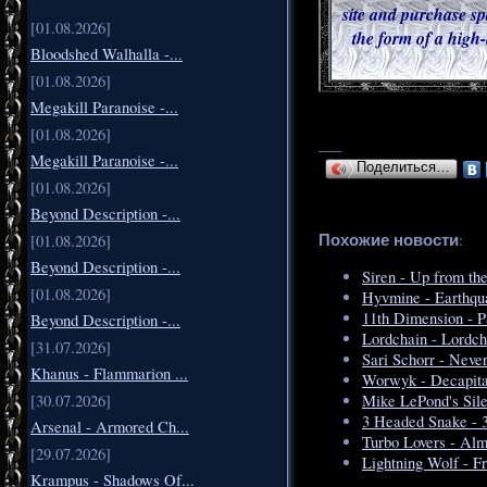
site and purchase sp
[01.08.2026]
the form of a high-
Bloodshed Walhalla -...
[01.08.2026]
Megakill Paranoise -...
[01.08.2026]
___
Megakill Paranoise -...
Поделиться…
[01.08.2026]
Beyond Description -...
Похожие новости
:
[01.08.2026]
Beyond Description -...
Siren - Up from th
[01.08.2026]
Hyvmine - Earthqu
11th Dimension - P
Beyond Description -...
Lordchain - Lordch
[31.07.2026]
Sari Schorr - Neve
Khanus - Flammarion ...
Worwyk - Decapita
[30.07.2026]
Mike LePond's Sile
3 Headed Snake - 
Arsenal - Armored Ch...
Turbo Lovers - Alm
[29.07.2026]
Lightning Wolf - F
Krampus - Shadows Of...