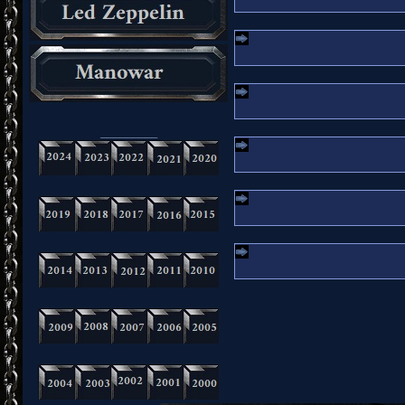
_________