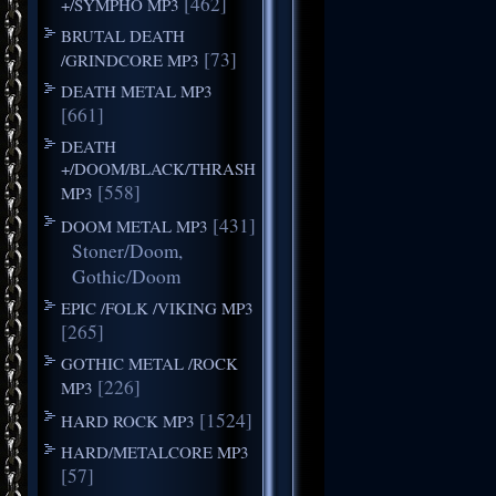
[462]
+/SYMPHO MP3
BRUTAL DEATH
[73]
/GRINDCORE MP3
DEATH METAL MP3
[661]
DEATH
+/DOOM/BLACK/THRASH
[558]
MP3
[431]
DOOM METAL MP3
Stoner/Doom,
Gothic/Doom
EPIC /FOLK /VIKING MP3
[265]
GOTHIC METAL /ROCK
[226]
MP3
[1524]
HARD ROCK MP3
HARD/METALCORE MP3
[57]