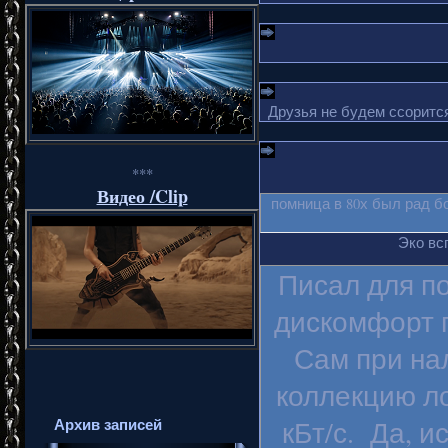
Друзья не будем ссорится
***
Видео /Clip
помница в 80х был рад б
Эко вс
Писал для п
дискомфорт п
Сам при на
коллекцию ло
Архив записей
кБт/с. Да, и