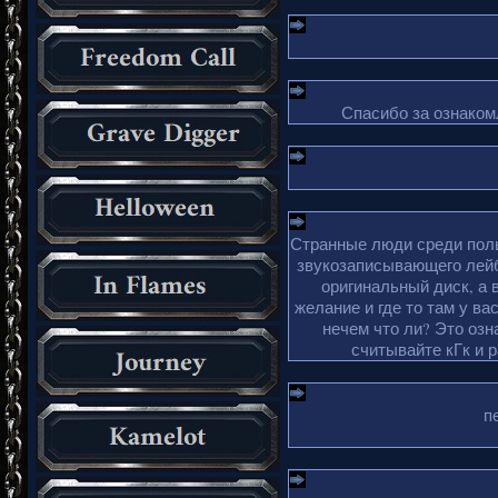
Спасибо за ознакомл
Странные люди среди поль
звукозаписывающего лейб
оригинальный диск, а 
желание и где то там у ва
нечем что ли? Это озн
считывайте кГк и 
п