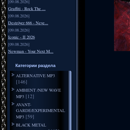
[09.08.2026]
Graffiti - Rock The ...
[09.08.2026]
Deströyer 666 - Neve...
[09.08.2026]
Iconic - II 2026
[09.08.2026]
Newman - Your Next M...
Категории раздела
ALTERNATIVE MP3
[146]
AMBIENT /NEW WAVE
[12]
MP3
AVANT-
GARDE/EXPERIMENTAL
[59]
MP3
BLACK METAL