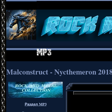
Malconstruct - Nycthemeron 201
Раздел MP3