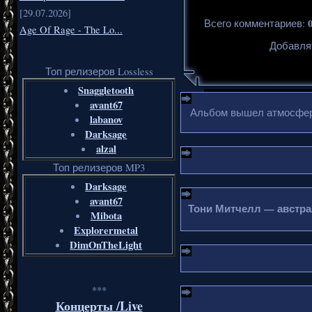
[29.07.2026]
Всего комментариев
:
Age Of Rage - The Lo...
Добавля
Топ релизеров Lossless
Snaggletooth
avant67
Альбом вышел атмосферн
labanov
Darksage
alzal
Топ релизеров MP3
Darksage
avant67
Тони Митчелл — австрал
Mibota
Explorermetal
DimOnTheLight
***
Концерты /Live