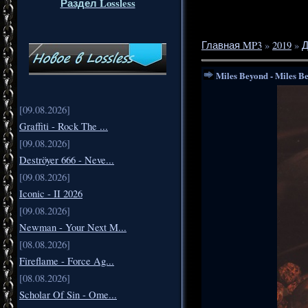
Раздел Lossless
Главная MP3
»
2019
»
Д
Miles Beyond - Miles B
[09.08.2026]
Graffiti - Rock The ...
[09.08.2026]
Deströyer 666 - Neve...
[09.08.2026]
Iconic - II 2026
[09.08.2026]
Newman - Your Next M...
[08.08.2026]
Fireflame - Force Ag...
[08.08.2026]
Scholar Of Sin - Ome...