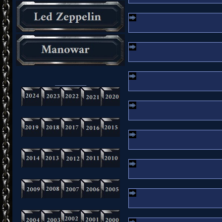
_________