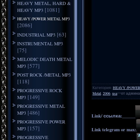
HEAVY METAL, HARD &
[1081]
HEAVY MP3
HEAVY /POWER METAL MP3
[2086]
[63]
INDUSTRIAL MP3
INSTRUMENTAL MP3
[75]
MELODIC DEATH METAL
[577]
MP3
POST ROCK /METAL MP3
[118]
Категория
:
HEAVY /POWER
PROGRESSIVE ROCK
Metal
,
2006
,
usa
**
от админа
[149]
MP3
PROGRESSIVE METAL
[486]
MP3
Link/ ссылка:______
PROGRESSIVE POWER
[157]
MP3
Link telegram or max:
PROGRESSIVE