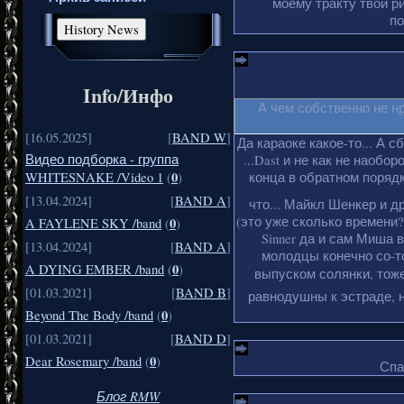
моему тракту твои ри
по
Info/Инфо
А чем собственно не н
[16.05.2025]
[
BAND W
]
Да караоке какое-то... А с
Видео подборка - группа
...Dast и не как не наобо
0
конца в обратном порядке
WHITESNAKE /Video 1
(
)
[13.04.2024]
[
BAND A
]
что... Майкл Шенкер и д
(это уже сколько времени?
0
A FAYLENE SKY /band
(
)
Sinner да и сам Миша 
[13.04.2024]
[
BAND A
]
молодцы конечно со-то
0
A DYING EMBER /band
(
)
выпуском солянки, тоже
[01.03.2021]
[
BAND B
]
равнодушны к эстраде, н
0
Beyond The Body /band
(
)
[01.03.2021]
[
BAND D
]
0
Dear Rosemary /band
(
)
Спа
Блог RMW