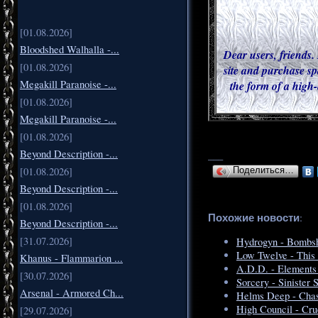
[01.08.2026]
Bloodshed Walhalla -...
Dear users, friends. 
[01.08.2026]
site and purchase sp
Megakill Paranoise -...
the form of a high-
[01.08.2026]
Megakill Paranoise -...
[01.08.2026]
Beyond Description -...
___
[01.08.2026]
Поделиться…
Beyond Description -...
[01.08.2026]
Похожие новости
:
Beyond Description -...
[31.07.2026]
Hydrogyn - Bombsh
Low Twelve - This
Khanus - Flammarion ...
A.D.D. - Elements
[30.07.2026]
Sorcery - Sinister 
Arsenal - Armored Ch...
Helms Deep - Chas
High Council - Cr
[29.07.2026]