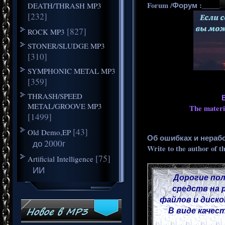
Forum /Форум :_____
DEATH/THRASH MP3
[232]
[827]
ROCK MP3
STONER/SLUDGE MP3
[310]
SYMPHONIC METAL MP3
[359]
THRASH/SPEED
METAL/GROOVE MP3
The materia
[1499]
[43]
Old Demo,EP
Об ошибках и нераб
до 2000г
Write to the author of t
[75]
Artificial Intelligence
ИИ
Дорогие пол
средств на 
файлов и диско
В виде качес