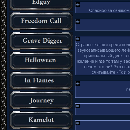
Спасибо за ознакомл
Странные люди среди поль
звукозаписывающего лейб
оригинальный диск, а 
желание и где то там у ва
нечем что ли? Это озн
считывайте кГк и 
п