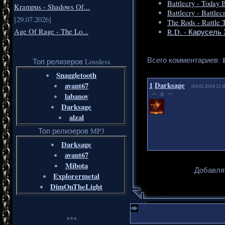
Battlecry - Today 
Krampus - Shadows Of...
Battlecry - Battlec
[29.07.2026]
The Rods - Rattle
Age Of Rage - The Lo...
R.D. - Карусель 
Всего комментариев
:
Топ релизеров Lossless
Snaggletooth
1
Darksage
avant67
(04.01.2014 21:0
0
labanov
Darksage
alzal
Топ релизеров MP3
Darksage
avant67
Mibota
Добавля
Explorermetal
DimOnTheLight
***