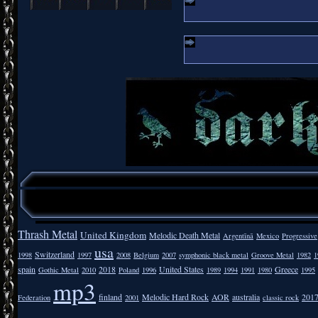
Thrash Metal
United Kingdom
Melodic Death Metal
Argentīnā
Mexico
Progressive
usa
Switzerland
1998
1997
2008
Belgium
2007
symphonic black metal
Groove Metal
1982
1
spain
2018
United States
Greece
Gothic Metal
2010
Poland
1996
1989
1994
1991
1980
1995
mp3
finland
Melodic Hard Rock
AOR
australia
201
Federation
2001
classic rock