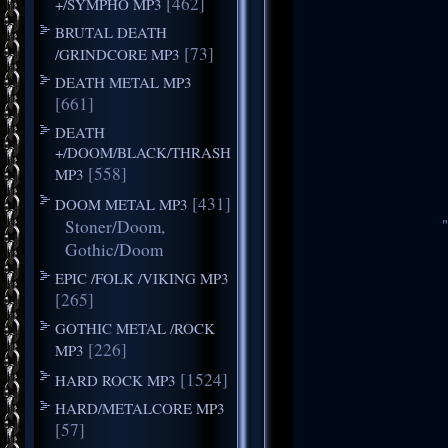
[462]
+/SYMPHO MP3
BRUTAL DEATH
[73]
/GRINDCORE MP3
DEATH METAL MP3
[661]
DEATH
+/DOOM/BLACK/THRASH
[558]
MP3
[431]
DOOM METAL MP3
Stoner/Doom,
Gothic/Doom
EPIC /FOLK /VIKING MP3
[265]
GOTHIC METAL /ROCK
[226]
MP3
[1524]
HARD ROCK MP3
HARD/METALCORE MP3
[57]