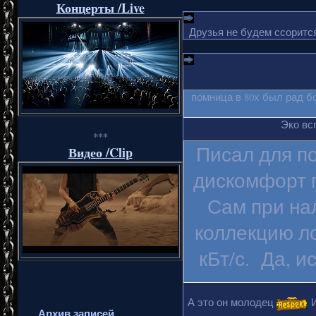
Концерты /Live
Друзья не будем ссорится
помница в 80х был рад б
Эко вс
***
Писал для п
Видео /Clip
дискомфорт п
Сам при на
коллекцию ло
кБт/с. Да, и
А это он молодец
И
Архив записей