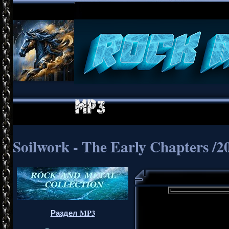
Soilwork - The Early Chapters /2
Раздел MP3