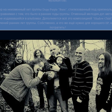
музыкантов).
р на неизменный хит группы Depp Purple "Burn", стилизованный под оригинал
 сравнимая с тем, что было в ранние годы группы. Отменный мелодик-дэт-м
нее не издававшейся в альбомах. Дополняется всё это композицией "Shadow Child
лений ранних лет группы. Собственно, а что же ещё нужно для хорошего EP, н
потратить?
I Disappear