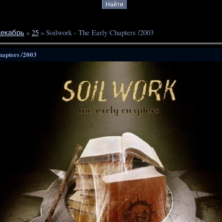
екабрь
»
25
» Soilwork - The Early Chapters /2003
hapters /2003