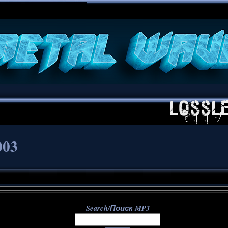
**
003
Search/Поиск MP3