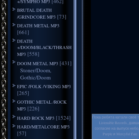
[462]
+/SYMPHO MP3
BRUTAL DEATH
[73]
/GRINDCORE MP3
DEATH METAL MP3
[661]
DEATH
+/DOOM/BLACK/THRASH
[558]
MP3
[431]
DOOM METAL MP3
Stoner/Doom,
Gothic/Doom
EPIC /FOLK /VIKING MP3
[265]
GOTHIC METAL /ROCK
[226]
MP3
[1524]
Пока ребята катали своё 
HARD ROCK MP3
Listenable Records, 
HARD/METALCORE MP3
согласие на выпуск небо
[57]
Purple и Mercyful F