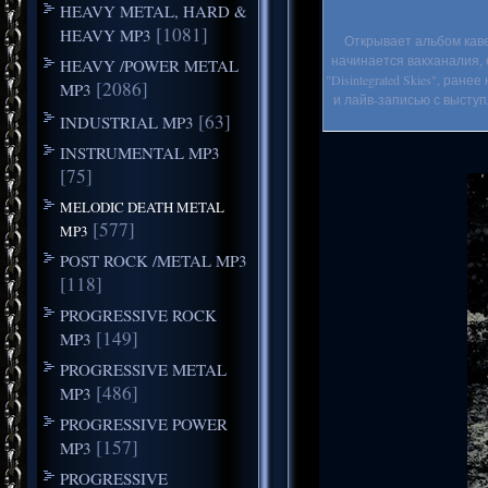
HEAVY METAL, HARD &
[1081]
HEAVY MP3
Открывает альбом каве
начинается вакханалия,
HEAVY /POWER METAL
"Disintegrated Skies", ра
[2086]
MP3
и лайв-записью с выступ
[63]
INDUSTRIAL MP3
INSTRUMENTAL MP3
[75]
MELODIC DEATH METAL
[577]
MP3
POST ROCK /METAL MP3
[118]
PROGRESSIVE ROCK
[149]
MP3
PROGRESSIVE METAL
[486]
MP3
PROGRESSIVE POWER
[157]
MP3
PROGRESSIVE