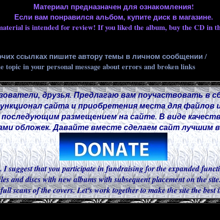
Материал предназначен для ознакомления!
Если вам понравился альбом, купите диск в магазине.
aterial is intended for review! If you liked the album, buy the CD in th
очих ссылках пишите автору темы в личном сообщении /
he topic in your personal message about errors and broken links
зователи, друзья. Предлагаю вам поучаствовать в с
нкционал сайта и приобретения места для файлов и
 последующим размещением на сайте. В виде качест
ми обложек. Давайте вместе сделаем сайт лучшим в 
. I suggest that you participate in fundraising for the expanded functi
iles and discs with new albums with subsequent placement on the site.
 full scans of the covers. Let's work together to make the site the best