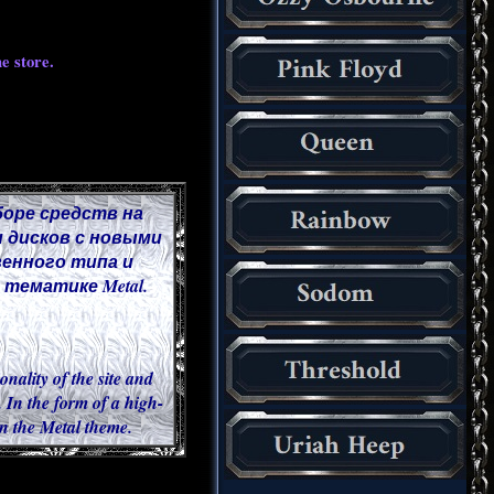
e store.
боре средств на
 дисков с новыми
венного типа и
тематике Metal.
onality of the site and
 In the form of a high-
 in the Metal theme.