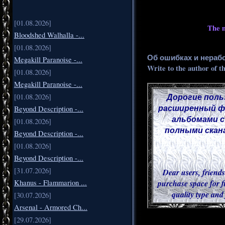
[01.08.2026]
The m
Bloodshed Walhalla -...
[01.08.2026]
Об ошибках и нераб
Megakill Paranoise -...
Write to the author of t
[01.08.2026]
Megakill Paranoise -...
Дорогие поль
[01.08.2026]
расширенный фу
Beyond Description -...
альбомами с
[01.08.2026]
полными скана
Beyond Description -...
[01.08.2026]
Beyond Description -...
[31.07.2026]
Dear users, friends
purchase space for f
Khanus - Flammarion ...
quality type and
[30.07.2026]
Arsenal - Armored Ch...
[29.07.2026]