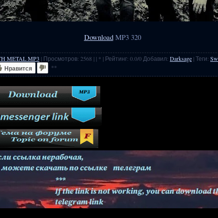
Download
MP3 320
TH METAL MP3
|
Просмотров
:
2568
|
| * |
Рейтинг
:
0.0
/
0
Добавил
:
Darksage
|
Теги
:
Sw
**
Нравится