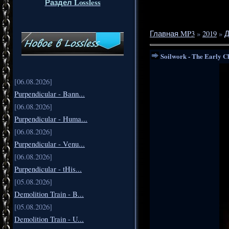
Раздел Lossless
Главная MP3
»
2019
»
Д
Soilwork - The Early C
[06.08.2026]
Purpendicular - Bann...
[06.08.2026]
Purpendicular - Huma...
[06.08.2026]
Purpendicular - Venu...
[06.08.2026]
Purpendicular - tHis...
[05.08.2026]
Demolition Train - B...
[05.08.2026]
Demolition Train - U...