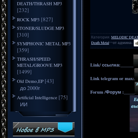
DEATH/THRASH MP3
[232]
[827]
ROCK MP3
STONER/SLUDGE MP3
[310]
Категория
:
MELODIC DEA
Death Metal
**
от админа-
SYMPHONIC METAL MP3
[359]
THRASH/SPEED
Link/ ссылка:______
METAL/GROOVE MP3
[1499]
Link telegram or max:
[43]
Old Demo,EP
до 2000г
Forum /Форум :_____
[75]
Artificial Intelligence
ИИ