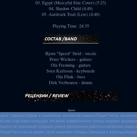
03. Egypt (Mercyful Fate Cover) (5:23)
04. Shadow Child (4:49)
05. Aardvark Trail (Live) (4:40)
Playing Time :24:35
Bjorn "Speed" Strid - vocals
Peter Wichers - guitars
Ola Frenning - guitars
Sven Karlsson - keyboards
Ola Flink - bass
Dirk Verbeuren - drums
Quote
турне, перед которым, к сожалению, коллектив покинул Генри Ранта, за колле
давший ему стартовую площадку. На фоне коммерческого успеха недавно вышед
льшого EP, в который собирают ранее записанные работы и несколько кавер-
ate. Генри Ранту же на время турне заменяют Ричард Эвенсанд и Арнольд Херри