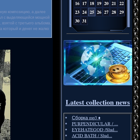
16
17
18
19
20
21
22
23
24
25
26
27
28
29
ьную композицию, а далее
етал с выделяющейся мощной
30
31
", взятой с третьего альбома,
а который и денег не жалко
Latest collection news
Сборка mp3 ♦️
PURPENDICULAR / ...
EYEHATEGOD /Slud...
ACID BATH / Slud...