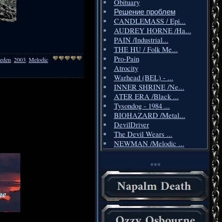
Obituary
Решение проблем
CANDLEMASS / Epi...
AUDREY HORNE /Ha...
PAIN /Industrial...
THE HU / Folk Me...
Pro-Pain
eden
,
2003
,
Melodic
Atrocity
Warhead (BEL) - ...
INNER SHRINE /Ne...
ATER ERA /Black ...
Tysondog - 1984 ...
BIOHAZARD /Metal...
DevilDriver
The Devil Wears ...
NEWMAN /Melodic ...
***