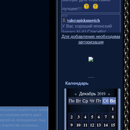
Для добавления необходима
авторизация
___
Календарь
«
Декабрь 2019
»
Вс
Пн
Вт
Ср
Чт
Пт
Сб
1
ктив решил зацепиться лейбл
шего альбома ребята дают
2
3
4
5
6
7
8
версий на легендарных Deep
9
10
11
12
13
14
15
к (в качестве сессионых