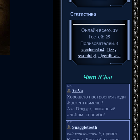
Статистика
29
Онлайн всего:
25
Гостей:
4
Пользователей:
gonduraska4
,
Jizzy
,
sworduigi
,
algerdinvest
Чат /Chat