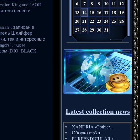
6
7
8
9
10
11
12
sion King and "AOR
нителя песен и
13
14
15
16
17
18
19
20
21
22
23
24
25
26
iah", записан в
27
28
29
30
31
Энгель Шляйфер
и, так и интересные
ers", так и
айсом (DIO, BLACK
Latest collection news
XANDRIA /Gothic/...
Сборка mp3 ♦️
PURPENDICULAR / ...