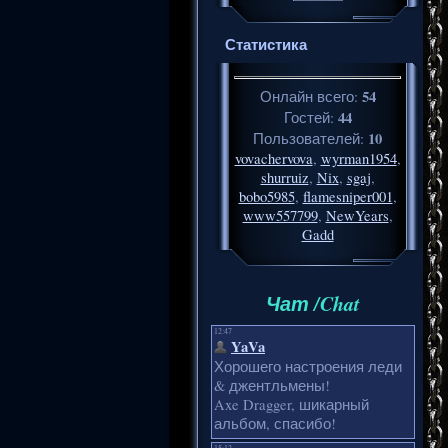
Статистика
54
Онлайн всего:
44
Гостей:
10
Пользователей:
vovachervova
,
wyrman1954
,
shurruiz
,
Nix
,
sgaj
,
bobo5985
,
flamesniper001
,
www557799
,
NewYears
,
Gadd
Чат /Chat