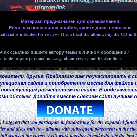
Материал предназначен для ознакомления!
Если вам понравился альбом, купите диск в магазине.
aterial is intended for review! If you liked the album, buy the CD in th
очих ссылках пишите автору темы в личном сообщении /
he topic in your personal message about errors and broken links
зователи, друзья. Предлагаю вам поучаствовать в с
нкционал сайта и приобретения места для файлов и
 последующим размещением на сайте. В виде качест
ми обложек. Давайте вместе сделаем сайт лучшим в 
. I suggest that you participate in fundraising for the expanded functi
iles and discs with new albums with subsequent placement on the site.
 full scans of the covers. Let's work together to make the site the best