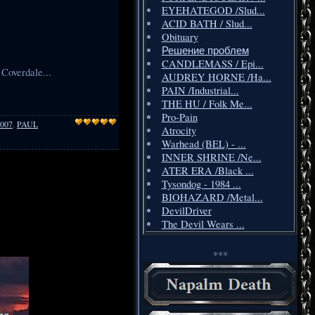
EYEHATEGOD /Slud...
ACID BATH / Slud...
Obituary
Решение проблем
CANDLEMASS / Epi...
overdale...
AUDREY HORNE /Ha...
PAIN /Industrial...
THE HU / Folk Me...
Pro-Pain
007
,
PAUL
Atrocity
Warhead (BEL) - ...
INNER SHRINE /Ne...
ATER ERA /Black ...
Tysondog - 1984 ...
BIOHAZARD /Metal...
DevilDriver
The Devil Wears ...
***