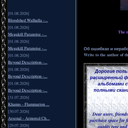
[01.08.2026]
Bloodshed Walhalla -...
[01.08.2026]
The m
Megakill Paranoise -...
[01.08.2026]
Megakill Paranoise -...
Об ошибках и нераб
Write to the author of t
[01.08.2026]
Beyond Description -...
[01.08.2026]
Дорогие поль
Beyond Description -...
расширенный фу
альбомами с
[01.08.2026]
полными скана
Beyond Description -...
[31.07.2026]
Khanus - Flammarion ...
[30.07.2026]
Dear users, friends
Arsenal - Armored Ch...
purchase space for f
[29.07.2026]
quality type and