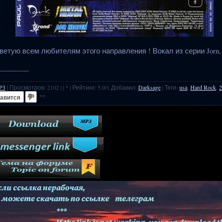
етую всем любителям этого направления ! Вокал из серии Jorn, C
_________
P3
|
Просмотров
:
2102
|
| * |
Рейтинг
:
5.0
/
1
Добавил
:
Darksage
|
Теги
:
usa
,
Hard Rock
,
2
**
авится