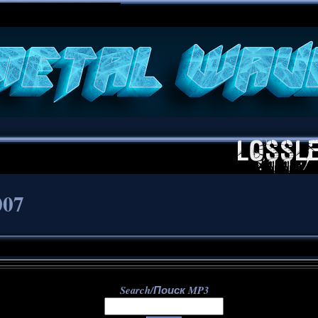
**
007
Search/Поиск MP3