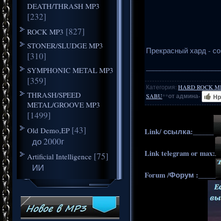
DEATH/THRASH MP3
[232]
[827]
ROCK MP3
STONER/SLUDGE MP3
Прекрасный хард - сов
[310]
_____________________
SYMPHONIC METAL MP3
[359]
Категория
:
HARD ROCK M
THRASH/SPEED
SABU
**
от админа-
Нр
METAL/GROOVE MP3
[1499]
[43]
Old Demo,EP
Link/ ссылка:______
до 2000г
Link telegram or max:
[75]
Artificial Intelligence
ИИ
Forum /Форум :_____