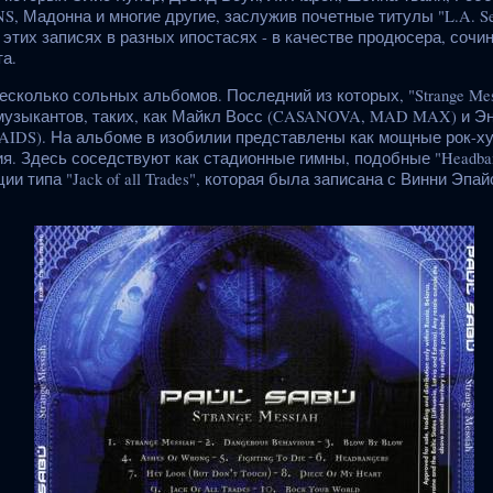
 Мадонна и многие другие, заслужив почетные титулы "L.A. Ses
а этих записях в разных ипостасях - в качестве продюсера, сочи
а.
сколько сольных альбомов. Последний из которых, "Strange Mess
музыкантов, таких, как Майкл Восс (CASANOVA, MAD MAX) и 
IDS). На альбоме в изобилии представлены как мощные рок-хук
. Здесь соседствуют как стадионные гимны, подобные "Headbang
ии типа "Jack of all Trades", которая была записана с Винни Эп