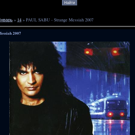
нварь
»
14
» PAUL SABU - Strange Messiah 2007
essiah 2007