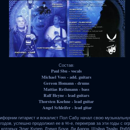
Состав:
Paul Sbu - vocals
Michael Voss - add. guitars
Gereon Homann - drums
Mattias Rethmann - bass
Ralf Heyne - lead guitars
Thorsten Koehne - lead guitar
Angel Schleifer - lead gitar
форнии гитарист и вокалист Пол Сабу начал свою музыкальную
х годов, успешно продолжил ее в 90-е, переиграв за эти годы с 
 которых Элис Купер, Дэвид Боуи, Ли Аарон, Шэйна Твайн, Роб