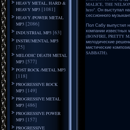
HEAVY METAL, HARD &
MALICE, THE NELSONS,
[1081]
HEAVY MP3
hero". Он выступал н
сессионного музыкант
HEAVY /POWER METAL
[2086]
MP3
Пол Сабу выпустил не
компании известных 
[63]
INDUSTRIAL MP3
(BONFIRE, PRETTY MA
INSTRUMENTAL MP3
мелодические решения
[75]
мистические композиц
SABBATH).
MELODIC DEATH METAL
[577]
MP3
POST ROCK /METAL MP3
[118]
PROGRESSIVE ROCK
[149]
MP3
PROGRESSIVE METAL
[486]
MP3
PROGRESSIVE POWER
[157]
MP3
PROGRESSIVE