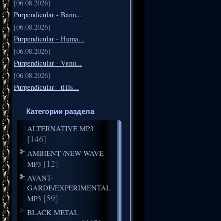
[06.08.2026]
Purpendicular - Bann...
[06.08.2026]
Purpendicular - Huma...
[06.08.2026]
Purpendicular - Venu...
[06.08.2026]
Purpendicular - tHis...
Категории раздела
ALTERNATIVE MP3
[146]
AMBIENT /NEW WAVE
[12]
MP3
AVANT-
GARDE/EXPERIMENTAL
[59]
MP3
BLACK METAL