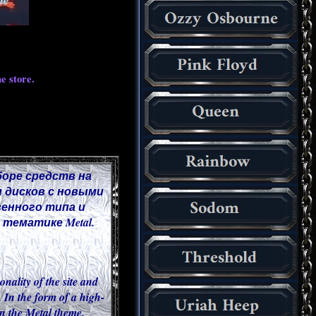
e store.
боре средств на
 дисков с новыми
венного типа и
тематике Metal.
onality of the site and
 In the form of a high-
 in the Metal theme.