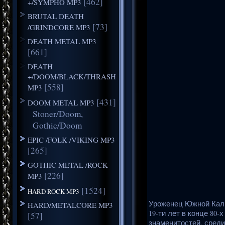
[462]
+/SYMPHO MP3
BRUTAL DEATH
[73]
/GRINDCORE MP3
DEATH METAL MP3
[661]
DEATH
+/DOOM/BLACK/THRASH
[558]
MP3
[431]
DOOM METAL MP3
Stoner/Doom,
Gothic/Doom
EPIC /FOLK /VIKING MP3
[265]
GOTHIC METAL /ROCK
[226]
MP3
[1524]
HARD ROCK MP3
Уроженец Южной Кали
HARD/METALCORE MP3
19-ти лет в конце 80-
[57]
знаменитостей, среди