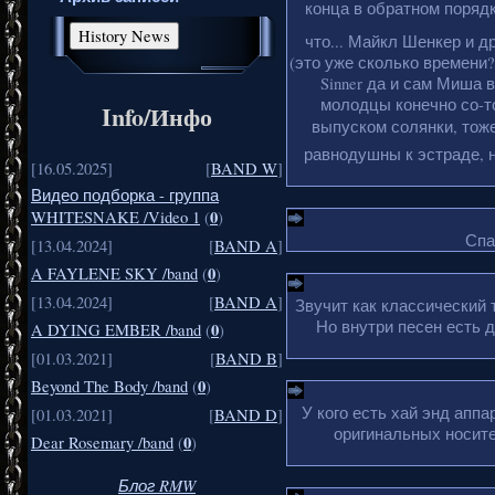
конца в обратном порядке
что... Майкл Шенкер и д
(это уже сколько времени?
Sinner да и сам Миша 
молодцы конечно со-то
Info/Инфо
выпуском солянки, тоже
равнодушны к эстраде, н
[16.05.2025]
[
BAND W
]
Видео подборка - группа
0
WHITESNAKE /Video 1
(
)
Спа
[13.04.2024]
[
BAND A
]
0
A FAYLENE SKY /band
(
)
[13.04.2024]
[
BAND A
]
Звучит как классический 
Но внутри песен есть 
0
A DYING EMBER /band
(
)
[01.03.2021]
[
BAND B
]
0
Beyond The Body /band
(
)
У кого есть хай энд апп
[01.03.2021]
[
BAND D
]
оригинальных носите
0
Dear Rosemary /band
(
)
Блог RMW