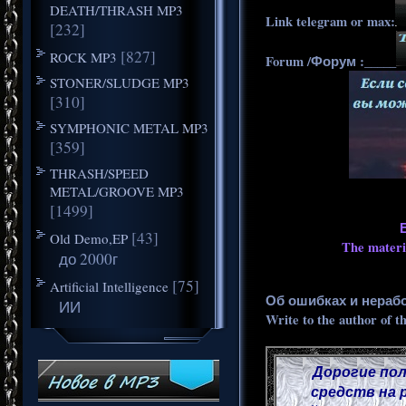
DEATH/THRASH MP3
Link telegram or max:
[232]
[827]
ROCK MP3
Forum /Форум :_____
STONER/SLUDGE MP3
[310]
SYMPHONIC METAL MP3
[359]
THRASH/SPEED
METAL/GROOVE MP3
[1499]
[43]
Old Demo,EP
The materia
до 2000г
[75]
Artificial Intelligence
Об ошибках и нераб
ИИ
Write to the author of t
Дорогие пол
средств на 