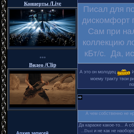
Концерты /Live
Писал для п
дискомфорт п
Сам при на
коллекцию ло
кБт/с. Да, и
***
Видео /Clip
А это он молодец
И
моему тракту твои ри
по
А чем собственно не н
Да караоке какое-то... А с
...Dast и не как не наобо
Архив записей