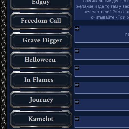
оригинальный диск, а 
желание и где то там у ва
нечем что ли? Это озн
считывайте кГк и 
п