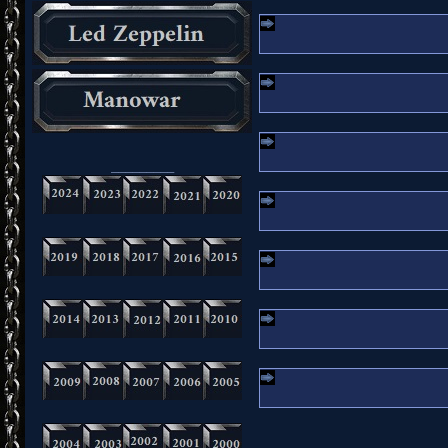
_________