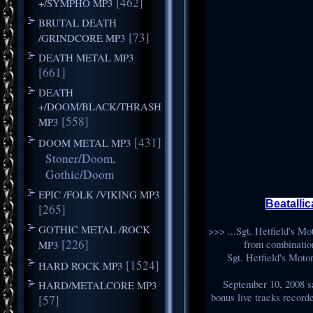
[462]
+/SYMPHO MP3
BRUTAL DEATH
[73]
/GRINDCORE MP3
DEATH METAL MP3
[661]
DEATH
+/DOOM/BLACK/THRASH
[558]
MP3
[431]
DOOM METAL MP3
Stoner/Doom,
Gothic/Doom
EPIC /FOLK /VIKING MP3
Beatallic
[265]
GOTHIC METAL /ROCK
>>> ...Sgt. Hetfield's Mo
[226]
MP3
from combination
Sgt. Hetfield's Motorb
[1524]
HARD ROCK MP3
September 10, 2008 saw 
HARD/METALCORE MP3
bonus live tracks recor
[57]