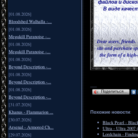
файлов и диско
В виде качес
[01.08.2026]
Bloodshed Walhalla -...
[01.08.2026]
Megakill Paranoise -...
Dear users, friends. 
[01.08.2026]
site and purchase sp
Megakill Paranoise -...
the form of a high-
[01.08.2026]
Beyond Description -...
[01.08.2026]
Beyond Description -...
___
[01.08.2026]
Поделиться…
Beyond Description -...
[31.07.2026]
Похожие новости
:
Khanus - Flammarion ...
[30.07.2026]
Black Pearl - Black
Arsenal - Armored Ch...
Ultra - Ultra 2007 
Lordchain - Findin
[29.07.2026]