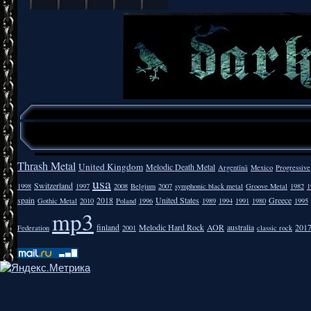
Thrash Metal
United Kingdom
Melodic Death Metal
Argentīnā
Mexico
Progressive
usa
Switzerland
1998
1997
2008
Belgium
2007
symphonic black metal
Groove Metal
1982
1
spain
2018
United States
Greece
Gothic Metal
2010
Poland
1996
1989
1994
1991
1980
1995
mp3
finland
Melodic Hard Rock
AOR
australia
201
Federation
2001
classic rock