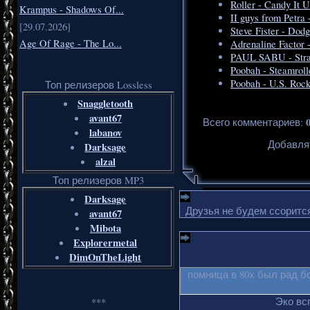
Roller - Candy It 
Krampus - Shadows Of...
II guys from Petra 
[29.07.2026]
Steve Fister - Dodg
Age Of Rage - The Lo...
Adrenaline Factor 
PAUL SABU - Stra
Poobah - Steamroll
Poobah - U.S. Roc
Топ релизеров Lossless
Snaggletooth
avant67
Всего комментариев
:
labanov
Добавля
Darksage
alzal
Топ релизеров MP3
Darksage
Друзья не будем ссорится
avant67
Mibota
Explorermetal
DimOnTheLight
помница в 80х был рад б
Эко вс
***