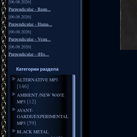
[06.08.2026]
Purpendicular - Bann...
[06.08.2026]
Purpendicular - Huma...
[06.08.2026]
Purpendicular - Venu...
[06.08.2026]
Purpendicular - tHis...
Категории раздела
ALTERNATIVE MP3
[146]
AMBIENT /NEW WAVE
[12]
MP3
AVANT-
GARDE/EXPERIMENTAL
[59]
MP3
BLACK METAL