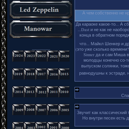
А чем собственно не н
Да караоке какое-то... А с
...Dast и не как не наобо
конца в обратном порядке
что... Майкл Шенкер и д
_________
(это уже сколько времени?
Sinner да и сам Миша 
молодцы конечно со-то
выпуском солянки, тоже
равнодушны к эстраде, н
Спа
Звучит как классический 
Но внутри песен есть 