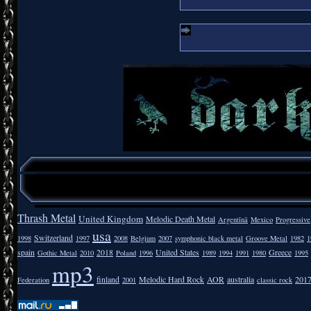
Thrash Metal
United Kingdom
Melodic Death Metal
Argentīnā
Mexico
Progressive
usa
Switzerland
1998
1997
2008
Belgium
2007
symphonic black metal
Groove Metal
1982
1
spain
2018
United States
Greece
Gothic Metal
2010
Poland
1996
1989
1994
1991
1980
1995
mp3
finland
Melodic Hard Rock
AOR
australia
201
Federation
2001
classic rock