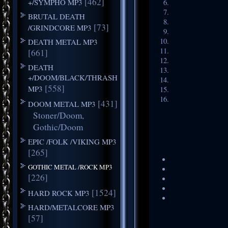
[462]
+/SYMPHO MP3
BRUTAL DEATH
[73]
/GRINDCORE MP3
DEATH METAL MP3
[661]
DEATH
+/DOOM/BLACK/THRASH
[558]
MP3
[431]
DOOM METAL MP3
Stoner/Doom,
Gothic/Doom
EPIC /FOLK /VIKING MP3
[265]
GOTHIC METAL /ROCK MP3
[226]
[1524]
HARD ROCK MP3
HARD/METALCORE MP3
[57]