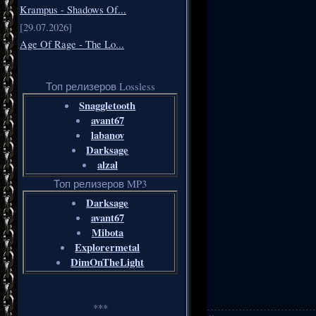
Krampus - Shadows Of...
[29.07.2026]
Age Of Rage - The Lo...
Топ релизеров Lossless
Snaggletooth
avant67
labanov
Darksage
alzal
Топ релизеров MP3
Darksage
avant67
Mibota
Explorermetal
DimOnTheLight
***