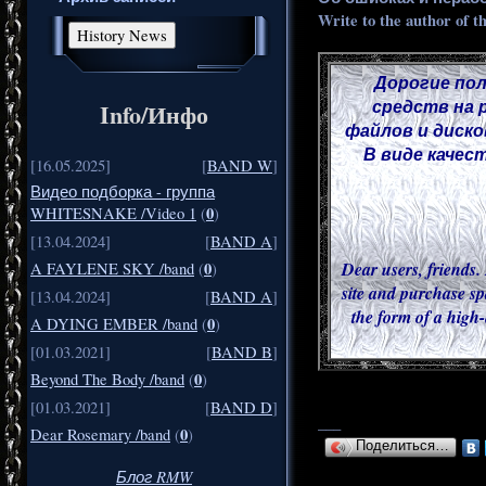
Write to the author of t
Дорогие пол
средств на 
Info/Инфо
файлов и диско
В виде качес
[16.05.2025]
[
BAND W
]
Видео подборка - группа
0
WHITESNAKE /Video 1
(
)
[13.04.2024]
[
BAND A
]
Dear users, friends. 
0
A FAYLENE SKY /band
(
)
site and purchase sp
[13.04.2024]
[
BAND A
]
the form of a high-
0
A DYING EMBER /band
(
)
[01.03.2021]
[
BAND B
]
0
Beyond The Body /band
(
)
[01.03.2021]
[
BAND D
]
___
0
Dear Rosemary /band
(
)
Поделиться…
Блог RMW