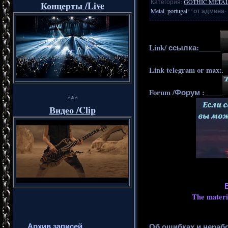
Категория
:
GOTHIC METAL
Концерты /Live
Metal
,
portugal
**
от админа-
Link/ ссылка:______
Link telegram or max:
Forum /Форум :_____
***
Видео /Clip
The materia
Архив записей
Об ошибках и нераб