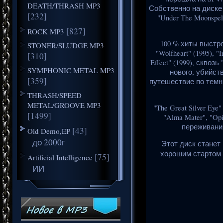
DEATH/THRASH MP3
Собственно на диске
[232]
"Under The Moonspel
[827]
ROCK MP3
100 % хиты выстр
STONER/SLUDGE MP3
"Wolfheart" (1995), "
[310]
Effect" (1999), сквозь
SYMPHONIC METAL MP3
нового, убийст
[359]
путешествие по темн
THRASH/SPEED
METAL/GROOVE MP3
"The Great Silver E
[1499]
"Alma Mater", "Op
переживани
[43]
Old Demo,EP
до 2000г
Этот диск станет
хорошим стартом д
[75]
Artificial Intelligence
ИИ