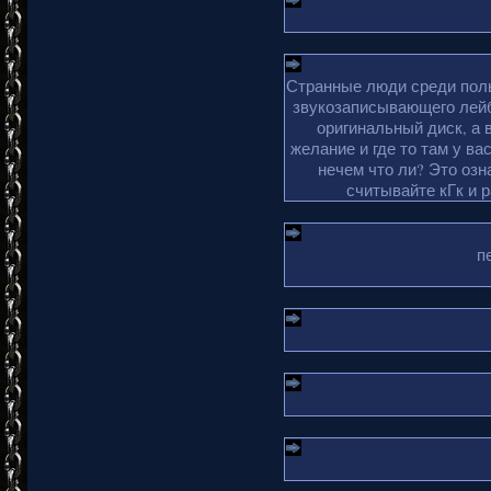
Странные люди среди поль
звукозаписывающего лейб
оригинальный диск, а 
желание и где то там у ва
нечем что ли? Это озн
считывайте кГк и 
п