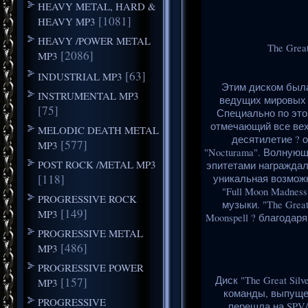
HEAVY METAL, HARD &
[1081]
HEAVY MP3
HEAVY /POWER METAL
The Great
[2086]
MP3
[63]
INDUSTRIAL MP3
Этим диском была
INSTRUMENTAL MP3
ведущих мировых л
[75]
Специально по это
отмечающий все вехи
MELODIC DEATH METAL
десятилетие ? о
[577]
MP3
"Nocturama". Волную
POST ROCK /METAL MP3
эпитетами награждали
[118]
уникальная возможно
"Full Moon Madnes
PROGRESSIVE ROCK
музыки. "The Grea
[149]
MP3
Moonspell ? благода
PROGRESSIVE METAL
[486]
MP3
PROGRESSIVE POWER
Диск "The Great Si
[157]
MP3
команды, выпущен
PROGRESSIVE
перешла на SPV/S