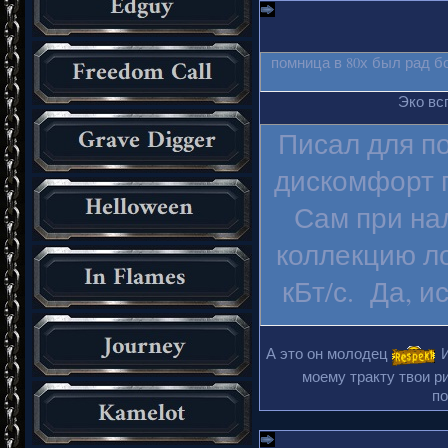
помница в 80х был рад б
Эко вс
Писал для п
дискомфорт п
Сам при на
коллекцию ло
кБт/с. Да, и
А это он молодец
И
моему тракту твои ри
по