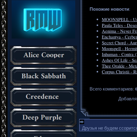
Похожие новости
:
MOONSPELL - Und
Paula Teles - Dese
Aenima - Never Fra
Enchantya - Cerber
Secret Chord - Aur
Moonspell - Hermi
Inhuman - Contra (
Ashes Of Life - Se
Thee Orakle - Met
Corpus Christii - R
Всего комментариев
:
Добавля
Друзья не будем ссорится