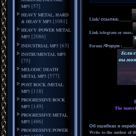
[57]
MP3
HEAVY METAL, HARD
Link/ ссылка:______
[1081]
& HEAVY MP3
HEAVY /POWER METAL
Link telegram or max:
[2086]
MP3
[63]
INDUSTRIAL MP3
Forum /Форум :_____
INSTRUMENTAL MP3
[75]
MELODIC DEATH
[577]
METAL MP3
POST ROCK /METAL
[118]
MP3
PROGRESSIVE ROCK
[149]
MP3
The materia
PROGRESSIVE METAL
[486]
MP3
Об ошибках и нераб
PROGRESSIVE POWER
Write to the author of t