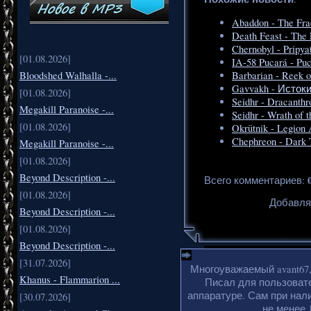
Abaddon - The Fra
Death Feast - The 
Chernobyl - Pripya
[01.08.2026]
IA-58 Pucará - Puc
Bloodshed Walhalla -...
Barbarian - Reek o
Gavvakh - Исток
[01.08.2026]
Seidhr - Dracanth
Megakill Paranoise -...
Seidhr - Wrath of 
[01.08.2026]
Okrütnik - Legion 
Chephreon - Dark 
Megakill Paranoise -...
[01.08.2026]
Beyond Description -...
Всего комментариев
:
[01.08.2026]
Добавля
Beyond Description -...
[01.08.2026]
Beyond Description -...
[31.07.2026]
Многоуважаемый avant67,
Khanus - Flammarion ...
Писал для пользоват
аппаратуре. Сам при нали
[30.07.2026]
не менее 1