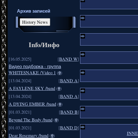
Архив записей
Info/Инфо
[16.05.2025]
[
BAND W
]
Видео подборка - группа
0
WHITESNAKE /Video 1
(
)
[13.04.2024]
[
BAND A
]
0
A FAYLENE SKY /band
(
)
[13.04.2024]
[
BAND A
]
0
A DYING EMBER /band
(
)
[01.03.2021]
[
BAND B
]
0
Beyond The Body /band
(
)
[01.03.2021]
[
BAND D
]
INNER
0
Dear Rosemary /band
(
)