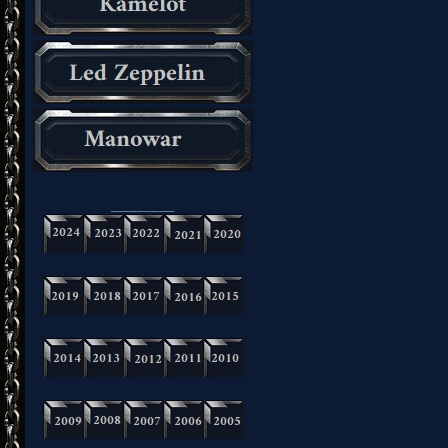
_________