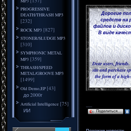
[157]
MP3
PROGRESSIVE
Дорогие пол
DEATH/THRASH MP3
средств на 
[232]
файлов и диск
[827]
ROCK MP3
В виде качес
STONER/SLUDGE MP3
[310]
SYMPHONIC METAL
[359]
MP3
Dear users, friends.
THRASH/SPEED
site and purchase sp
METAL/GROOVE MP3
the form of a high-
[1499]
[43]
Old Demo,EP
до 2000г
[75]
Artificial Intelligence
___
ИИ
Поделиться…
Похожие новости
: