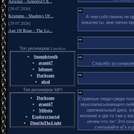
Arsenal - Armored Ch...
[29.07.2026]
Krampus - Shadows Of...
А чем собственно не н
вокалисты, мне лично пр
[29.07.2026]
Age Of Rage - The Lo...
Топ релизеров Lossless
Snaggletooth
avant67
Спасибо за ознакомл
labanov
Darksage
alzal
Топ релизеров MP3
Darksage
Странные люди среди поль
avant67
звукозаписывающего лейб
Mibota
оригинальный диск, а 
желание и где то там у ва
Explorermetal
нечем что ли? Это оз
DimOnTheLight
считывайте кГк и 