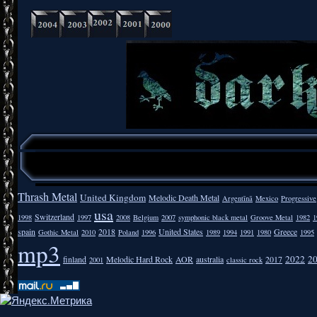
Thrash Metal
United Kingdom
Melodic Death Metal
Argentīnā
Mexico
Progressive
usa
Switzerland
1998
1997
2008
Belgium
2007
symphonic black metal
Groove Metal
1982
1
spain
2018
United States
Greece
Gothic Metal
2010
Poland
1996
1989
1994
1991
1980
1995
mp3
2022
2
finland
Melodic Hard Rock
AOR
australia
2017
2001
classic rock