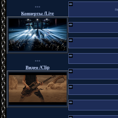
***
п
Концерты /Live
***
Видео /Clip