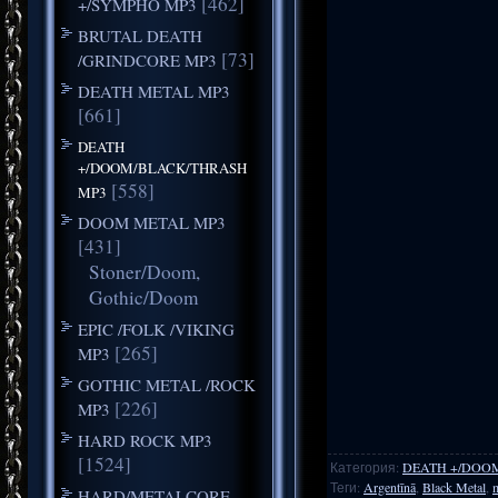
[462]
+/SYMPHO MP3
BRUTAL DEATH
[73]
/GRINDCORE MP3
DEATH METAL MP3
[661]
DEATH
+/DOOM/BLACK/THRASH
[558]
MP3
DOOM METAL MP3
[431]
Stoner/Doom,
Gothic/Doom
EPIC /FOLK /VIKING
[265]
MP3
GOTHIC METAL /ROCK
[226]
MP3
HARD ROCK MP3
[1524]
Категория
:
DEATH +/DOO
Теги
:
Argentīnā
,
Black Metal
,
HARD/METALCORE