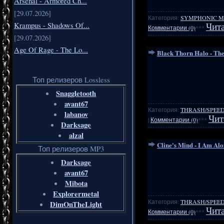
Arsenal - Armored Ch...
[29.07.2026]
Категория:
SYMPHONIC M
Krampus - Shadows Of...
Чита
Комментарии (0)
***
[29.07.2026]
Age Of Rage - The Lo...
Black Thorn Halo - The
Топ релизеров Lossless
Snaggletooth
avant67
Категория:
THRASH/SPEE
labanov
Чит
|
Комментарии (0)
***
Darksage
alzal
Cline's Mind - I Am Alo
Топ релизеров MP3
Darksage
avant67
Mibota
Explorermetal
Категория:
THRASH/SPEE
DimOnTheLight
Чита
Комментарии (0)
***