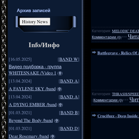
Архив записей
Категория:
MELODIC DEA
Чита
Комментарии (0)
***
Info/Инфо
Battlegrave - Relics Of
[16.05.2025]
[
BAND W
]
Видео подборка - группа
0
WHITESNAKE /Video 1
(
)
[13.04.2024]
[
BAND A
]
0
A FAYLENE SKY /band
(
)
Категория:
THRASH/SPEE
[13.04.2024]
[
BAND A
]
Чит
|
Комментарии (0)
***
0
A DYING EMBER /band
(
)
[01.03.2021]
[
BAND B
]
Crucifuzz - Deep Inside
0
Beyond The Body /band
(
)
[01.03.2021]
[
BAND D
]
0
Dear Rosemary /band
(
)