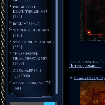
PROGRESSIVE
DEATH/THRASH MP3
[232]
[827]
ROCK MP3
STONER/SLUDGE MP3
[310]
SYMPHONIC METAL MP3
[359]
THRASH/SPEED
METAL/GROOVE MP3
Категория:
ROCK MP3
| Пр
[1499]
Читать дальше...
/
[43]
Old Demo,EP
до 2000г
Elitania - I N R I (2019)
[75]
Artificial Intelligence
ИИ