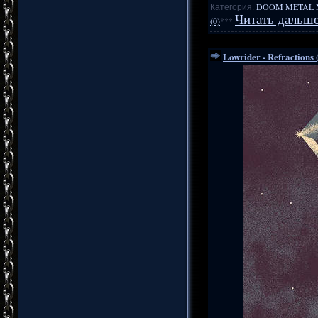
Категория:
DOOM METAL 
Читать дальше
(0)
***
Lowrider - Refractions 