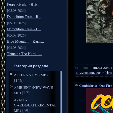
Purpendicular - tHis...
[05.08.2026]
Demolition Train - B...
[05.08.2026]
Demolition Train - U...
[05.08.2026]
Blue Mountain - Karm...
[04.08.2026]
Thinning The Herd - ...
Категории раздела
Категория:
THRASH/SPEE
Чит
|
Комментарии (0)
***
ALTERNATIVE MP3
[146]
Combichrist - One Fire
AMBIENT /NEW WAVE
[12]
MP3
AVANT-
GARDE/EXPERIMENTAL
[59]
MP3