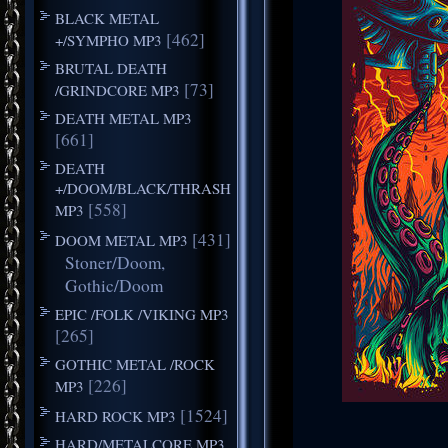
BLACK METAL
[462]
+/SYMPHO MP3
BRUTAL DEATH
[73]
/GRINDCORE MP3
DEATH METAL MP3
[661]
DEATH
+/DOOM/BLACK/THRASH
[558]
MP3
[431]
DOOM METAL MP3
Stoner/Doom,
Gothic/Doom
EPIC /FOLK /VIKING MP3
[265]
GOTHIC METAL /ROCK
[226]
MP3
[1524]
HARD ROCK MP3
HARD/METALCORE MP3