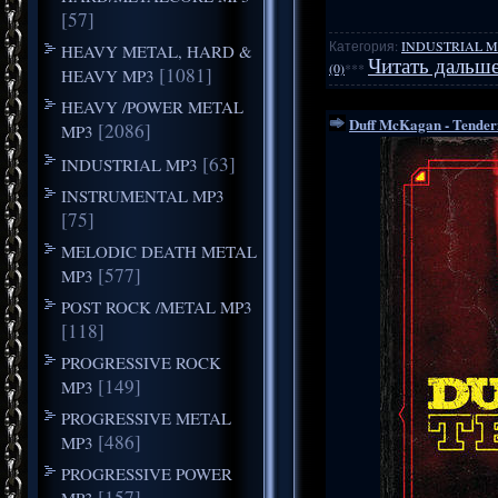
[57]
Категория:
INDUSTRIAL M
HEAVY METAL, HARD &
Читать дальше
(0)
***
[1081]
HEAVY MP3
HEAVY /POWER METAL
Duff McKagan - Tender
[2086]
MP3
[63]
INDUSTRIAL MP3
INSTRUMENTAL MP3
[75]
MELODIC DEATH METAL
[577]
MP3
POST ROCK /METAL MP3
[118]
PROGRESSIVE ROCK
[149]
MP3
PROGRESSIVE METAL
[486]
MP3
PROGRESSIVE POWER
[157]
MP3