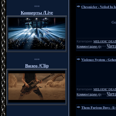
Chronicler - Veiled In In
***
Концерты /Live
Ge
Категория:
MELODIC DEA
Чита
Комментарии (0)
***
Violence System - Gehe
***
Видео /Clip
Категория:
MELODIC DEA
Чита
Комментарии (0)
***
Them Furious Days - Ii 