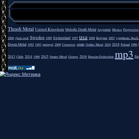
Thrash Metal
United Kingdom
Melodic Death Metal
Argentīnā
Mexico
Progressive
usa
Sweden
Switzerland
2000
glam rock
1998
1997
2008
Belgium
2007
symphonic black
Doom Metal
spain
2018
1992
1993
portugal
2009
Crossover
Gothic Metal
2010
Poland
1996
mp3
2013
2014
2015
2016
fi
Chile
1986
Stoner Metal
Groove
Russian Federation