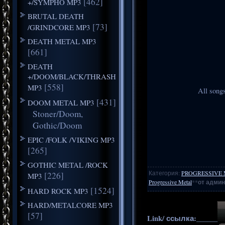
[462]
+/SYMPHO MP3
BRUTAL DEATH
[73]
/GRINDCORE MP3
DEATH METAL MP3
[661]
DEATH
+/DOOM/BLACK/THRASH
[558]
MP3
All song
[431]
DOOM METAL MP3
Stoner/Doom,
Gothic/Doom
EPIC /FOLK /VIKING MP3
[265]
GOTHIC METAL /ROCK
Категория
:
PROGRESSIVE 
[226]
MP3
Progressive Metal
**
от админ
[1524]
HARD ROCK MP3
HARD/METALCORE MP3
[57]
Link/ ссылка:______