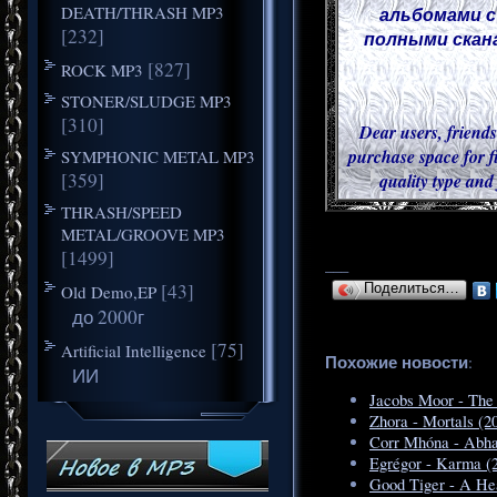
DEATH/THRASH MP3
альбомами с
[232]
полными скана
[827]
ROCK MP3
STONER/SLUDGE MP3
[310]
Dear users, friends
purchase space for f
SYMPHONIC METAL MP3
[359]
quality type and
THRASH/SPEED
METAL/GROOVE MP3
[1499]
___
[43]
Old Demo,EP
Поделиться…
до 2000г
[75]
Artificial Intelligence
Похожие новости
:
ИИ
Jacobs Moor - The 
Zhora - Mortals (2
Corr Mhóna - Abha
Egrégor - Karma (
Good Tiger - A Hea