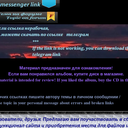
Материал предназначен для ознакомления!
Если вам понравился альбом, купите диск в магазине.
aterial is intended for review! If you liked the album, buy the CD in th
очих ссылках пишите автору темы в личном сообщении /
he topic in your personal message about errors and broken links
зователи, друзья. Предлагаю вам поучаствовать в с
нкционал сайта и приобретения места для файлов и