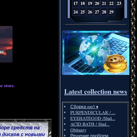
17
18
19
20
21
22
23
24
25
26
27
28
29
e store.
Latest collection news
Сборка mp3 ♦️
PURPENDICULAR / ...
EYEHATEGOD /Slud...
ACID BATH / Slud...
боре средств на
Obituary
 дисков с новыми
Решение проблем