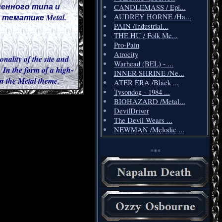
венного типа и
CANDLEMASS / Epi...
тематике Metal.
AUDREY HORNE /Ha...
PAIN /Industrial...
THE HU / Folk Me...
Pro-Pain
Atrocity
onality of the site and
Warhead (BEL) - ...
 In the form of a high-
INNER SHRINE /Ne...
 in the Metal theme.
ATER ERA /Black ...
Tysondog - 1984 ...
BIOHAZARD /Metal...
DevilDriver
The Devil Wears ...
NEWMAN /Melodic ...
***