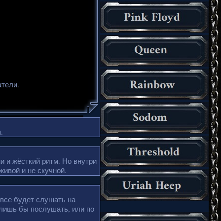
атели.
.
и и жёсткий ритм. Но внутри
живой и не скучной.
 все будет слушать на
 лишь бы послушать, или по