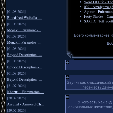
Word Of Life - Th
039 - Amalgama (2
[01.08.2026]
Agorar - Enfrentan
Forty Shades - Cam
Bloodshed Walhalla -...
S.O.T.O (Jeff Scott
[01.08.2026]
Megakill Paranoise -...
Всего комментариев
:
[01.08.2026]
Megakill Paranoise -...
Доб
[01.08.2026]
Beyond Description -...
[01.08.2026]
Beyond Description -...
[01.08.2026]
Beyond Description -...
Звучит как классический 
[31.07.2026]
песен есть движе
Khanus - Flammarion ...
[30.07.2026]
У кого есть хай эн
Arsenal - Armored Ch...
оригинальных носителях,
[29.07.2026]