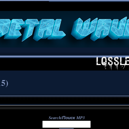
**
15)
Search/Поиск MP3