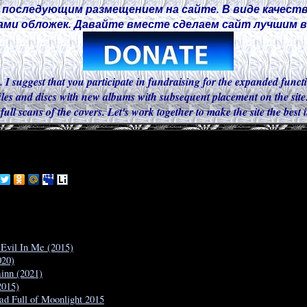
 последующим размещением на сайте. В виде качест
ми обложек. Давайте вместе сделаем сайт лучшим в 
. I suggest that you participate in fundraising for the expanded functi
iles and discs with new albums with subsequent placement on the site.
 full scans of the covers. Let's work together to make the site the best
Evil In Me (2015)
020)
inn (2021)
2015)
d Full of Moonlight 2015