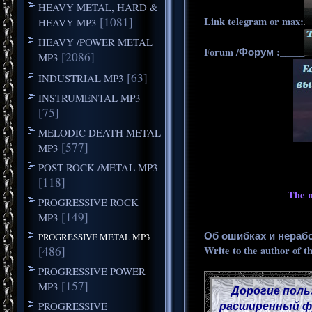
HEAVY METAL, HARD &
[1081]
Link telegram or max:
HEAVY MP3
HEAVY /POWER METAL
Forum /Форум :_____
[2086]
MP3
[63]
INDUSTRIAL MP3
INSTRUMENTAL MP3
[75]
MELODIC DEATH METAL
[577]
MP3
POST ROCK /METAL MP3
[118]
The m
PROGRESSIVE ROCK
[149]
MP3
Об ошибках и нераб
PROGRESSIVE METAL MP3
[486]
Write to the author of t
PROGRESSIVE POWER
[157]
MP3
Дорогие поль
расширенный фу
PROGRESSIVE