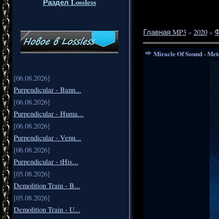
Раздел Lossless
Главная MP3
»
2020
»
Ф
Miracle Of Sound - Met
[06.08.2026]
Purpendicular - Bann...
[06.08.2026]
Purpendicular - Huma...
[06.08.2026]
Purpendicular - Venu...
[06.08.2026]
Purpendicular - tHis...
[05.08.2026]
Demolition Train - B...
[05.08.2026]
Demolition Train - U...