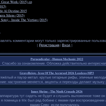
e Great Work (2015) ep
015)
do Al Destino 2015
era Silens (2015)
 Soto) - Inside The Vertigo (2015)
0
авлять комментарии могут только зарегистрированные пользов
[
Регистрация
|
Вход
]
Purpendicular - Human Mechanic 2022
Спасибо за ознакомление. Обложка действительно интересная
GraveReign - Icon Of The Accursed 2026 Lossless+MP3
тяжёлый и пауэр-метал: крутые гитарные рифы, эпичные мелоди
ние: настроение меняется, акценты и переходы делают музыку 
Inner Shrine - The Ninth Crusade 2026
д аппаратура тут сидеть не будет и слушать выложенное тоже он
 я помница в 80х был рад бобине с ямами при воспроизведении
радио Севу если получалось