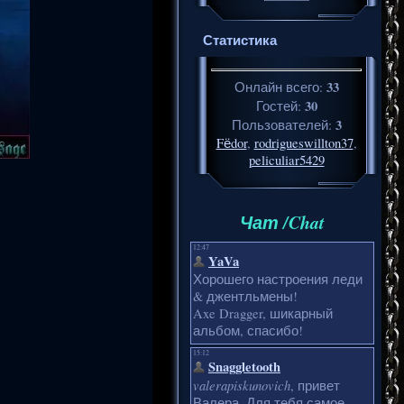
Статистика
33
Онлайн всего:
30
Гостей:
3
Пользователей:
Fёdor
,
rodrigueswillton37
,
peliculiar5429
Чат /Chat