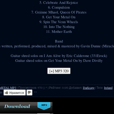
5. Celebrate And Rejoice
6. Compulsion
7. Gráinne Mhaol, Queen Of Pirates
8. Get Your Metal On
9. Spin The Venn Wheels
10. Into The Nothing
11. Mother Earth
Band
s written, performed, produced, mixed & mastered by Gavin Dunne (Miracl
Guitar shred solos on I Am Alive by Eric Calderone (331Erock)
Guitar shred solos on Get Your Metal On by Dave Divilly
METAL MP3
|
Просмотров
:
970
|
| * |
Рейтинг
:
0.0
/
0
Добавил
:
Darksage
|
Теги
:
Ireland
,
а-
**
Нравится