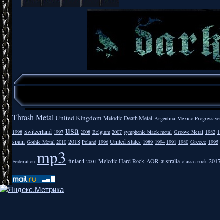
Thrash Metal
United Kingdom
Melodic Death Metal
Argentīnā
Mexico
Progressive
usa
Switzerland
1998
1997
2008
Belgium
2007
symphonic black metal
Groove Metal
1982
1
spain
2018
United States
Greece
Gothic Metal
2010
Poland
1996
1989
1994
1991
1980
1995
mp3
finland
Melodic Hard Rock
AOR
australia
201
Federation
2001
classic rock