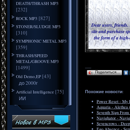
DEATH/THRASH MP3
[232]
[827]
ROCK MP3
Dear users, friends. 
STONER/SLUDGE MP3
site and purchase sp
[310]
the form of a high-
SYMPHONIC METAL MP3
[359]
THRASH/SPEED
METAL/GROOVE MP3
___
[1499]
Поделиться…
[43]
Old Demo,EP
до 2000г
[75]
Похожие новости
Artificial Intelligence
:
ИИ
Power Reset - My P
Aquaria - Alethea 
Seventh Sign From
Navighator - Navig
Sevencrows - Deep
Ego Absence - Serp