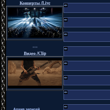
Концерты /Live
***
Видео /Clip
Архив записей