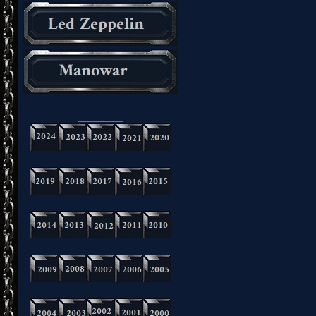
_________