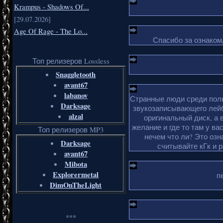
Krampus - Shadows Of...
[29.07.2026]
Age Of Rage - The Lo...
Спасибо за ознакомл
Топ релизеров Lossless
Snaggletooth
avant67
labanov
Странные люди среди поль
Darksage
звукозаписывающего лейб
alzal
оригинальный диск, а 
желание и где то там у ва
Топ релизеров MP3
нечем что ли? Это озн
Darksage
считывайте кГк и 
avant67
Mibota
Explorermetal
п
DimOnTheLight
***