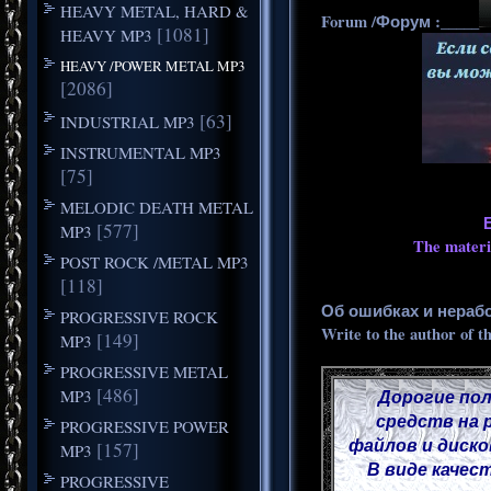
HEAVY METAL, HARD &
Forum /Форум :_____
[1081]
HEAVY MP3
HEAVY /POWER METAL MP3
[2086]
[63]
INDUSTRIAL MP3
INSTRUMENTAL MP3
[75]
MELODIC DEATH METAL
[577]
MP3
The materia
POST ROCK /METAL MP3
[118]
Об ошибках и нераб
PROGRESSIVE ROCK
Write to the author of t
[149]
MP3
PROGRESSIVE METAL
[486]
MP3
Дорогие пол
средств на 
PROGRESSIVE POWER
файлов и диско
[157]
MP3
В виде качес
PROGRESSIVE