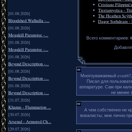
Cristiano Filippin
Tierramystica - Tri
[01.08.2026]
The Heathen Scÿth
Bloodshed Walhalla -...
Dagor Sorhdeam - 
[01.08.2026]
Megakill Paranoise -...
Всего комментариев
:
[01.08.2026]
Добавля
Megakill Paranoise -...
[01.08.2026]
Beyond Description -...
[01.08.2026]
Многоуважаемый avant67,
Beyond Description -...
Писал для пользовате
[01.08.2026]
аппаратуре. Сам при нали
не менее 1
Beyond Description -...
[31.07.2026]
Khanus - Flammarion ...
А чем собственно не н
[30.07.2026]
вокалисты, мне лично пр
Arsenal - Armored Ch...
[29.07.2026]