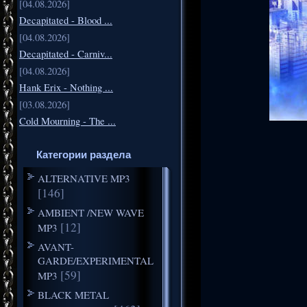
[04.08.2026]
Decapitated - Blood ...
[04.08.2026]
Decapitated - Carniv...
[04.08.2026]
Hank Erix - Nothing ...
[03.08.2026]
Cold Mourning - The ...
Категории раздела
ALTERNATIVE MP3
[146]
AMBIENT /NEW WAVE
[12]
MP3
AVANT-
GARDE/EXPERIMENTAL
[59]
MP3
BLACK METAL