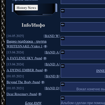
Info/Инфо
[16.05.2025]
[
BAND W
]
Видео подборка - группа
0
WHITESNAKE /Video 1
(
)
[13.04.2024]
[
BAND A
]
0
A FAYLENE SKY /band
(
)
[13.04.2024]
[
BAND A
]
0
A DYING EMBER /band
(
)
INNER
[01.03.2021]
[
BAND B
]
0
Beyond The Body /band
(
)
[01.03.2021]
[
BAND D
]
Вокал конечно в
0
Dear Rosemary /band
(
)
Блог RMW
Альбом сделан при помощи 