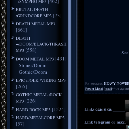
[462]
+/SYMPHO MP3
BRUTAL DEATH
[73]
/GRINDCORE MP3
DEATH METAL MP3
[661]
DEATH
+/DOOM/BLACK/THRASH
[558]
MP3
See 
[431]
DOOM METAL MP3
Stoner/Doom,
Gothic/Doom
EPIC /FOLK /VIKING MP3
Категория
:
HEAVY /POWER
[265]
Power Metal
,
brazil
**
от адми
GOTHIC METAL /ROCK
[226]
MP3
[1524]
Link/ ссылка:______
HARD ROCK MP3
HARD/METALCORE MP3
Link telegram or max:
[57]