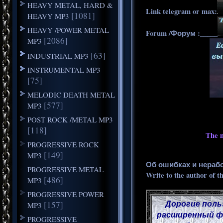
HEAVY METAL, HARD &
Link telegram or max:
[1081]
HEAVY MP3
HEAVY /POWER METAL
Forum /Форум :_____
[2086]
MP3
[63]
INDUSTRIAL MP3
INSTRUMENTAL MP3
[75]
MELODIC DEATH METAL
[577]
MP3
POST ROCK /METAL MP3
[118]
The m
PROGRESSIVE ROCK
[149]
MP3
Об ошибках и нераб
PROGRESSIVE METAL
Write to the author of t
[486]
MP3
PROGRESSIVE POWER
Дорогие поль
[157]
MP3
расширенный фу
PROGRESSIVE