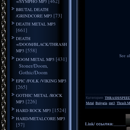
[462]
+/SYMPHO MP3
BRUTAL DEATH
[73]
/GRINDCORE MP3
DEATH METAL MP3
[661]
DEATH
+/DOOM/BLACK/THRASH
[558]
MP3
See a
[431]
DOOM METAL MP3
Stoner/Doom,
Gothic/Doom
EPIC /FOLK /VIKING MP3
[265]
GOTHIC METAL /ROCK
Категория
:
THRASH/SPEE
[226]
MP3
Metal
,
Bulgaria
,
mp3
,
Thrash M
[1524]
HARD ROCK MP3
HARD/METALCORE MP3
Link/ ссылка:______
[57]