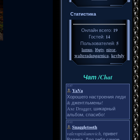
Статистика
19
Онлайн всего:
14
Гостей:
5
Пользователей:
lamus
,
l6gtv
,
niroz
,
walteradangarnica
,
kevbdy
Чат /Chat