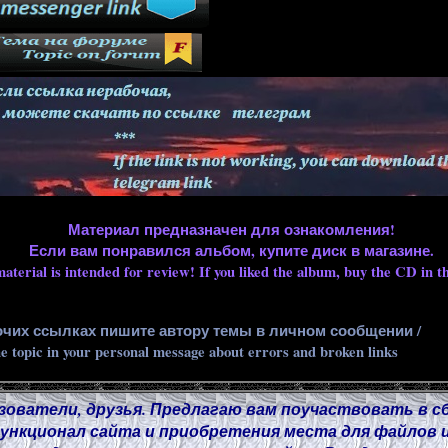
Материал предназначен для ознакомления!
Если вам понравился альбом, купите диск в магазине.
aterial is intended for review! If you liked the album, buy the CD in th
очих ссылках пишите автору темы в личном сообщении /
he topic in your personal message about errors and broken links
зователи, друзья. Предлагаю вам поучаствовать в с
нкционал сайта и приобретения места для файлов и