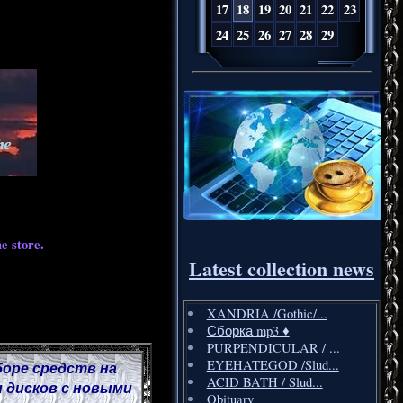
17
18
19
20
21
22
23
24
25
26
27
28
29
e store.
Latest collection news
XANDRIA /Gothic/...
Сборка mp3 ♦️
PURPENDICULAR / ...
EYEHATEGOD /Slud...
боре средств на
ACID BATH / Slud...
 дисков с новыми
Obituary