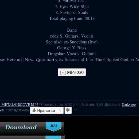
6. Forever Lost
7. Eyes Wide Shut
8. Savior of Souls
Total playing time: 38:18
Band
eddy S. Guitars, Vocals
See also: ex-Succubus (live)
George Y. Bass
Dragshan Vocals, Guitars
lso: Here and Now, Драгшанъ, ex-Sources of I, ex-The Crippled God, ex-W
D METAL/GROOVE MP3
|
Просмотров
:
1038
|
| * |
Рейтинг
:
5.0
/
1
Добавил
:
Darksage
|
etal
**
от админа-
**
Нравится
1