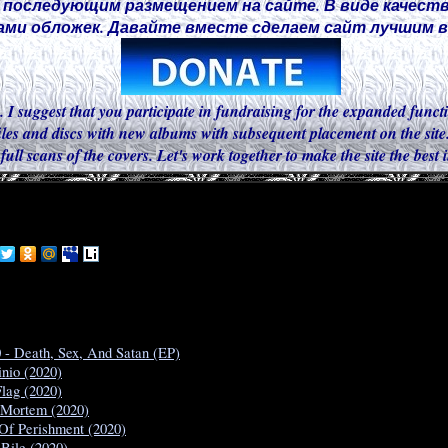
 последующим размещением на сайте. В виде качест
ми обложек. Давайте вместе сделаем сайт лучшим в 
. I suggest that you participate in fundraising for the expanded functi
iles and discs with new albums with subsequent placement on the site.
 full scans of the covers. Let's work together to make the site the best
 - Death, Sex, And Satan (EP)
inio (2020)
Flag (2020)
 Mortem (2020)
 Of Perishment (2020)
Bile (2020)