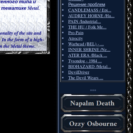
венного типа и
Решение проблем
тематике Metal.
CANDLEMASS / Epi...
AUDREY HORNE /Ha...
PAIN /Industrial...
THE HU / Folk Me...
onality of the site and
Pro-Pain
Atrocity
 In the form of a high-
Warhead (BEL) - ...
 in the Metal theme.
INNER SHRINE /Ne...
ATER ERA /Black ...
Tysondog - 1984 ...
BIOHAZARD /Metal...
DevilDriver
The Devil Wears ...
***