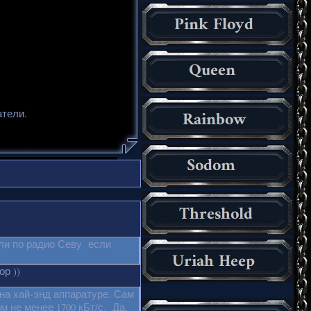
атели.
ли по радио Севу если
р ))
на хай-энд аппаратуре. Сам
м не менее 1700 кБт/с. Да,