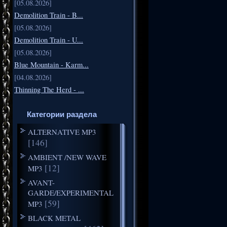
[05.08.2026]
Demolition Train - B...
[05.08.2026]
Demolition Train - U...
[05.08.2026]
Blue Mountain - Karm...
[04.08.2026]
Thinning The Herd - ...
Категории раздела
ALTERNATIVE MP3
[146]
AMBIENT /NEW WAVE
[12]
MP3
AVANT-
GARDE/EXPERIMENTAL
[59]
MP3
BLACK METAL