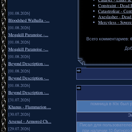
Constraint - Dead 
Catastrofear - Cen
[01.08.2026]
Axeslasher - Dead 
Bloodshed Walhalla -...
Mercyless - Sovere
[01.08.2026]
Megakill Paranoise -...
Всего комментариев
:
[01.08.2026]
Доб
Megakill Paranoise -...
[01.08.2026]
Beyond Description -...
[01.08.2026]
Beyond Description -...
[01.08.2026]
Beyond Description -...
[31.07.2026]
помница в 80х был 
Khanus - Flammarion ...
[30.07.2026]
Эк
Arsenal - Armored Ch...
Писал для пользователей
[29.07.2026]
при наличии 32-битного 