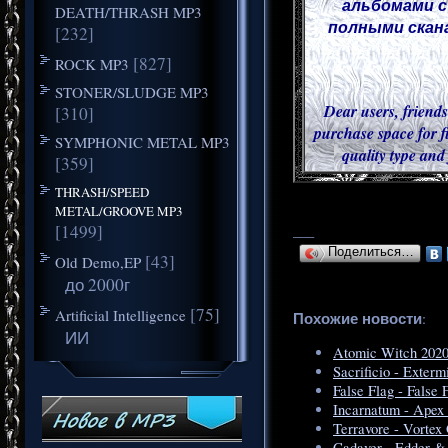
альбомами с
DEATH/THRASH MP3
полными скана
[232]
[827]
ROCK MP3
STONER/SLUDGE MP3
Dear users, friends
[310]
purchase space for f
SYMPHONIC METAL MP3
quality type and
[359]
THRASH/SPEED
METAL/GROOVE MP3
[1499]
___
Поделиться…
[43]
Old Demo,EP
до 2000г
[75]
Artificial Intelligence
Похожие новости
:
ИИ
Atomic Witch 2020
Sacrificio - Exterm
False Flag - False 
Incarnatum - Apex
Terravore - Vortex
Cadaver - Edder & 