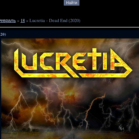
евраль
»
18
» Lucretia - Dead End (2020)
020)