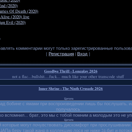
End (2020)
turies Of Death (2020)
Alive (2020) live
ign Evil (2020)
0
авлять комментарии могут только зарегистрированные пользов
[
Регистрация
|
Вход
]
Goodbye Thrill - Longplay 2026
not a flac...bullshit....fuck... much like your other transcode stuff
Inner Shrine - The Ninth Crusade 2026
Цитата
рад бобине с ямами при воспроизведении лишь бы послушать, и
получалось
о вспомнил... брат, это мы с тобой помним а молодым это не упо
Цитата
 которые могут почувствовать дискомфорт при прослушивании 
ЦАПа беру такой жанр в коллекцию лося не ниже 24-бит и потоко