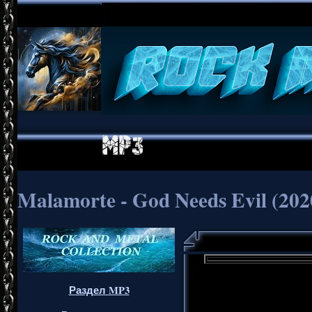
Malamorte - God Needs Evil (202
Раздел MP3