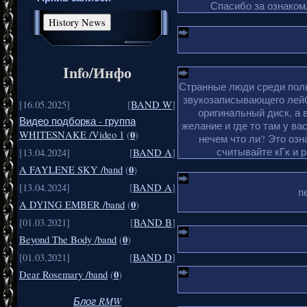
Спасибо за ознакомл
Info/Инфо
Странные люди среди поль
звукозаписывающего лейб
[16.05.2025]
[
BAND W
]
оригинальный диск, а 
Видео подборка - группа
желание и где то там у ва
0
WHITESNAKE /Video 1
(
)
нечем что ли? Это озн
считывайте кГк и 
[13.04.2024]
[
BAND A
]
0
A FAYLENE SKY /band
(
)
[13.04.2024]
[
BAND A
]
п
0
A DYING EMBER /band
(
)
[01.03.2021]
[
BAND B
]
0
Beyond The Body /band
(
)
[01.03.2021]
[
BAND D
]
0
Dear Rosemary /band
(
)
Блог RMW