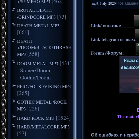
[462]
+/SYMPHO MP3
mp3
,
Italy
,
2020
**
от админа
BRUTAL DEATH
[73]
/GRINDCORE MP3
DEATH METAL MP3
Link/ ссылка:______
[661]
Link telegram or max:
DEATH
+/DOOM/BLACK/THRASH
Forum /Форум :_____
[558]
MP3
[431]
DOOM METAL MP3
Stoner/Doom,
Gothic/Doom
EPIC /FOLK /VIKING MP3
[265]
GOTHIC METAL /ROCK
[226]
MP3
The materia
[1524]
HARD ROCK MP3
HARD/METALCORE MP3
[57]
Об ошибках и нераб