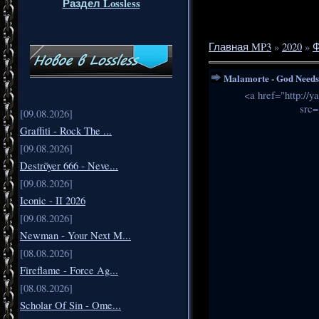
Раздел Lossless
Главная MP3
»
2020
»
Ф
Malamorte - God Needs 
<a href="http:/
src=
[09.08.2026]
Graffiti - Rock The ...
[09.08.2026]
Deströyer 666 - Neve...
[09.08.2026]
Iconic - II 2026
[09.08.2026]
Newman - Your Next M...
[08.08.2026]
Fireflame - Force Ag...
[08.08.2026]
Scholar Of Sin - Ome...