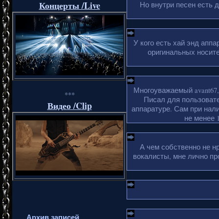
Концерты /Live
Но внутри песен есть 
У кого есть хай энд апп
оригинальных носите
Многоуважаемый avant67,
***
Писал для пользовате
Видео /Clip
аппаратуре. Сам при нали
не менее 1
А чем собственно не н
вокалисты, мне лично пр
Архив записей