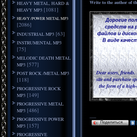
Write to the author of t
HEAVY METAL, HARD &
[1081]
HEAVY MP3
HEAVY /POWER METAL MP3
Дорогие пол
[2086]
средств на 
файлов и диско
[63]
INDUSTRIAL MP3
В виде качес
INSTRUMENTAL MP3
[75]
MELODIC DEATH METAL
[577]
MP3
Dear users, friends. 
POST ROCK /METAL MP3
site and purchase sp
[118]
the form of a high-
PROGRESSIVE ROCK
[149]
MP3
PROGRESSIVE METAL
[486]
MP3
___
PROGRESSIVE POWER
Поделиться…
[157]
MP3
PROGRESSIVE