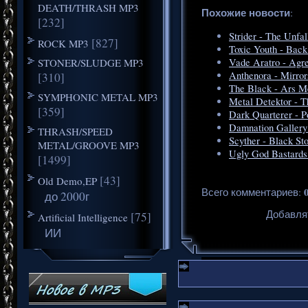
DEATH/THRASH MP3
Похожие новости
:
[232]
Strider - The Unfal
[827]
ROCK MP3
Toxic Youth - Back 
STONER/SLUDGE MP3
Vade Aratro - Agre
Anthenora - Mirror
[310]
The Black - Ars Me
SYMPHONIC METAL MP3
Metal Detektor - T
[359]
Dark Quarterer - P
Damnation Gallery
THRASH/SPEED
Scyther - Black St
METAL/GROOVE MP3
Ugly God Bastards 
[1499]
[43]
Old Demo,EP
Всего комментариев
:
до 2000г
Добавля
[75]
Artificial Intelligence
ИИ