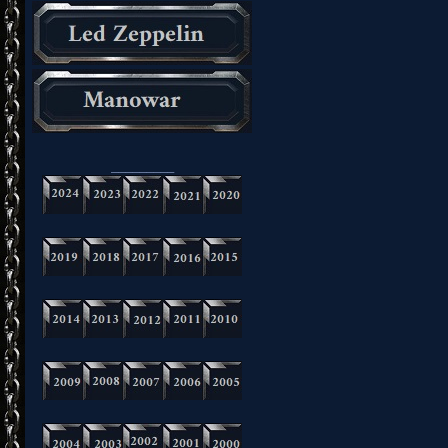
_________