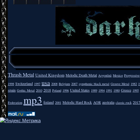
Thrash Metal
United Kingdom
Melodic Death Metal
Argentīnā
Mexico
Progressive
usa
Switzerland
1998
1997
2008
Belgium
2007
symphonic black metal
Groove Metal
1982
1
spain
2018
United States
Greece
Gothic Metal
2010
Poland
1996
1989
1994
1991
1980
1995
mp3
finland
Melodic Hard Rock
AOR
australia
201
Federation
2001
classic rock