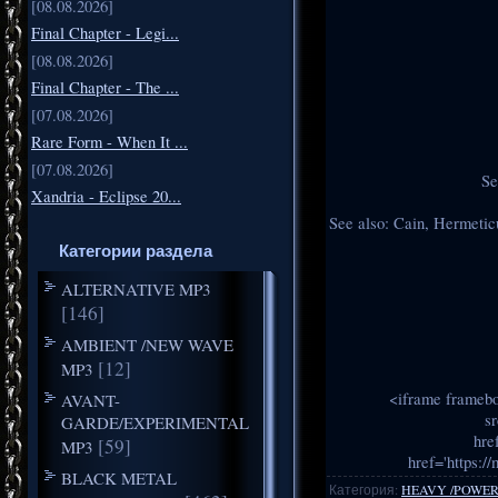
[08.08.2026]
Final Chapter - Legi...
[08.08.2026]
Final Chapter - The ...
[07.08.2026]
Rare Form - When It ...
[07.08.2026]
Se
Xandria - Eclipse 20...
See also: Cain, Hermeti
Категории раздела
ALTERNATIVE MP3
[146]
AMBIENT /NEW WAVE
[12]
MP3
<iframe framebo
AVANT-
s
GARDE/EXPERIMENTAL
hre
[59]
MP3
href='https:
BLACK METAL
Категория
:
HEAVY /POWER