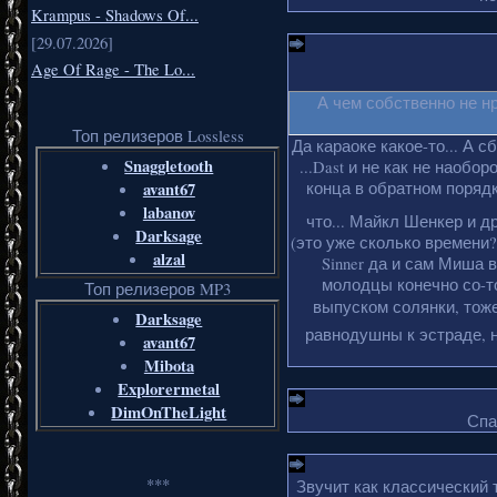
Krampus - Shadows Of...
[29.07.2026]
Age Of Rage - The Lo...
А чем собственно не н
Топ релизеров Lossless
Да караоке какое-то... А с
Snaggletooth
...Dast и не как не наобо
avant67
конца в обратном порядке
labanov
что... Майкл Шенкер и д
Darksage
(это уже сколько времени?
alzal
Sinner да и сам Миша 
молодцы конечно со-то
Топ релизеров MP3
выпуском солянки, тоже
Darksage
равнодушны к эстраде, н
avant67
Mibota
Explorermetal
DimOnTheLight
Спа
***
Звучит как классический 