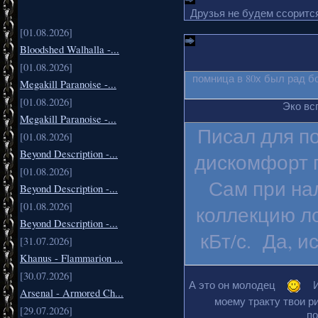
Друзья не будем ссорится
[01.08.2026]
Bloodshed Walhalla -...
[01.08.2026]
помница в 80х был рад б
Megakill Paranoise -...
[01.08.2026]
Эко вс
Megakill Paranoise -...
Писал для п
[01.08.2026]
Beyond Description -...
дискомфорт п
[01.08.2026]
Сам при на
Beyond Description -...
[01.08.2026]
коллекцию ло
Beyond Description -...
кБт/с. Да, и
[31.07.2026]
Khanus - Flammarion ...
[30.07.2026]
А это он молодец
И
Arsenal - Armored Ch...
моему тракту твои ри
[29.07.2026]
по