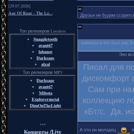
[29.07.2026]
Age Of Rage - The Lo...
Друзья не будем ссорится
Топ релизеров Lossless
Snaggletooth
помница в 80х был рад б
avant67
labanov
Эко вс
Darksage
alzal
Писал для п
Топ релизеров MP3
дискомфорт п
Darksage
avant67
Сам при на
Mibota
коллекцию ло
Explorermetal
DimOnTheLight
кБт/с. Да, и
***
А это он молодец
И
Концерты /Live