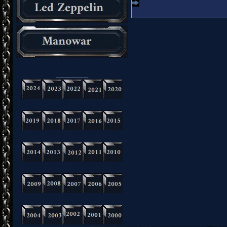
_________