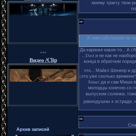
моему тракту твои ри
по
А чем собственно не н
Да караоке какое-то... А с
***
...Dast и не как не наобо
Видео /Clip
конца в обратном порядке
что... Майкл Шенкер и д
(это уже сколько времени?
Sinner да и сам Миша 
молодцы конечно со-то
выпуском солянки, тоже
равнодушны к эстраде, н
Спа
Архив записей