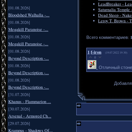
LeadBreaker - Lea
[01.08.2026]
Saturnalia Temple 
Bloodshed Walhalla -...
Dead Sleep - Nake
Leroy T. Brown - T
[01.08.2026]
Megakill Paranoise -...
[01.08.2026]
Всего комментариев
:
Megakill Paranoise -...
[01.08.2026]
1
f-iron
(19.07.2022 19:30)
0
Beyond Description -...
[01.08.2026]
Отличный стонер
Beyond Description -...
[01.08.2026]
Добавля
Beyond Description -...
[31.07.2026]
Khanus - Flammarion ...
[30.07.2026]
Arsenal - Armored Ch...
[29.07.2026]
Krampus - Shadows Of...