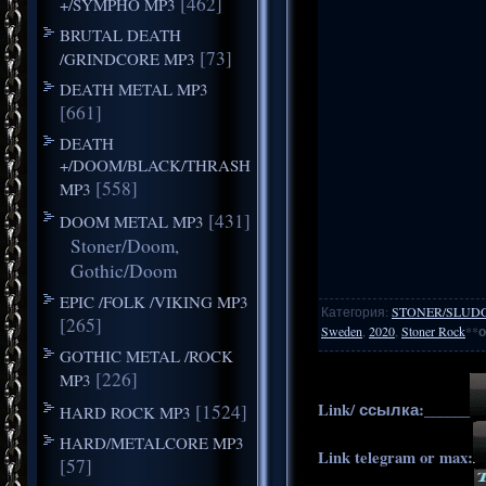
[462]
+/SYMPHO MP3
BRUTAL DEATH
[73]
/GRINDCORE MP3
DEATH METAL MP3
[661]
DEATH
+/DOOM/BLACK/THRASH
[558]
MP3
[431]
DOOM METAL MP3
Stoner/Doom,
Gothic/Doom
EPIC /FOLK /VIKING MP3
Категория
:
STONER/SLUD
[265]
Sweden
,
2020
,
Stoner Rock
**
о
GOTHIC METAL /ROCK
[226]
MP3
Link/ ссылка:______
[1524]
HARD ROCK MP3
HARD/METALCORE MP3
Link telegram or max:
[57]