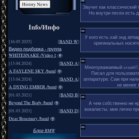
Звучит как классический 
Но внутри песен есть 
Info/Инфо
У кого есть хай энд апп
[16.05.2025]
[
BAND W
]
оригинальных носите
Видео подборка - группа
0
WHITESNAKE /Video 1
(
)
[13.04.2024]
[
BAND A
]
Многоуважаемый avant67,
0
A FAYLENE SKY /band
(
)
Писал для пользовате
аппаратуре. Сам при нали
[13.04.2024]
[
BAND A
]
не менее 1
0
A DYING EMBER /band
(
)
[01.03.2021]
[
BAND B
]
0
Beyond The Body /band
(
)
А чем собственно не н
вокалисты, мне лично пр
[01.03.2021]
[
BAND D
]
0
Dear Rosemary /band
(
)
Блог RMW