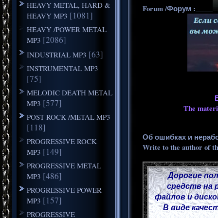
HEAVY METAL, HARD &
Forum /Форум :_____
[1081]
HEAVY MP3
HEAVY /POWER METAL
[2086]
MP3
[63]
INDUSTRIAL MP3
INSTRUMENTAL MP3
[75]
MELODIC DEATH METAL
[577]
MP3
The materia
POST ROCK /METAL MP3
[118]
Об ошибках и нераб
PROGRESSIVE ROCK
Write to the author of t
[149]
MP3
PROGRESSIVE METAL
Дорогие пол
[486]
MP3
средств на 
PROGRESSIVE POWER
файлов и диско
[157]
MP3
В виде качес
PROGRESSIVE