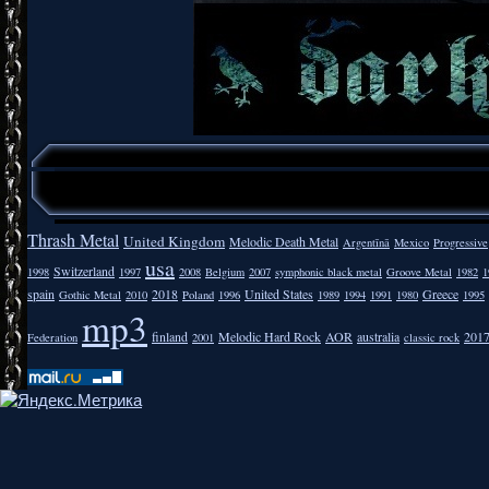
Thrash Metal
United Kingdom
Melodic Death Metal
Argentīnā
Mexico
Progressive
usa
Switzerland
1998
1997
2008
Belgium
2007
symphonic black metal
Groove Metal
1982
1
spain
2018
United States
Greece
Gothic Metal
2010
Poland
1996
1989
1994
1991
1980
1995
mp3
finland
Melodic Hard Rock
AOR
australia
201
Federation
2001
classic rock