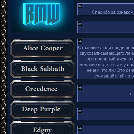
Спасибо за ознакомл
Странные люди среди поль
звукозаписывающего лейб
оригинальный диск, а 
желание и где то там у ва
нечем что ли? Это озн
считывайте кГк и 
п