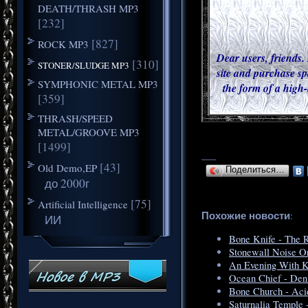
DEATH/THRASH MP3
[232]
[827]
ROCK MP3
Dear users, friends. 
[310]
STONER/SLUDGE MP3
site and purchase sp
SYMPHONIC METAL MP3
the form of a high-
[359]
THRASH/SPEED
METAL/GROOVE MP3
[1499]
___
[43]
Old Demo,EP
Поделиться…
до 2000г
[75]
Artificial Intelligence
Похожие новости
:
ИИ
Bone Knife - The 
Stonewall Noise Or
An Evening With Kn
Ocean Chief - Den
Bone Church - Ac
Saturnalia Temple 