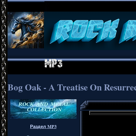
Bog Oak - A Treatise On Resurrec
Раздел MP3