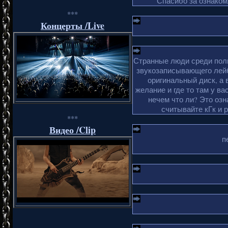
Спасибо за ознакомл
***
Концерты /Live
Странные люди среди поль
звукозаписывающего лейб
оригинальный диск, а 
желание и где то там у ва
нечем что ли? Это оз
считывайте кГк и 
***
Видео /Clip
п