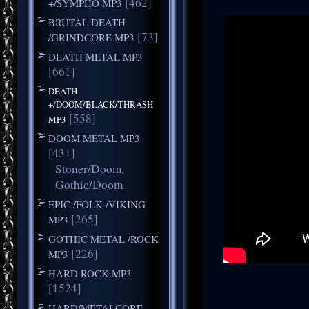
[462]
+/SYMPHO MP3
BRUTAL DEATH
[73]
/GRINDCORE MP3
DEATH METAL MP3
[661]
DEATH
+/DOOM/BLACK/THRASH
[558]
MP3
DOOM METAL MP3
[431]
Stoner/Doom,
Gothic/Doom
EPIC /FOLK /VIKING
[265]
MP3
GOTHIC METAL /ROCK
[226]
MP3
HARD ROCK MP3
[1524]
HARD/METALCORE