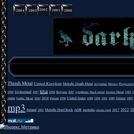
Thrash Metal
United Kingdom
Melodic Death Metal
Argentīnā
Mexico
Progressive
usa
Switzerland
1998
1997
2008
Belgium
2007
symphonic black metal
Groove Metal
1982
1
spain
2018
United States
Greece
Gothic Metal
2010
Poland
1996
1989
1994
1991
1980
1995
mp3
2022
2
finland
Melodic Hard Rock
AOR
australia
2017
2001
classic rock