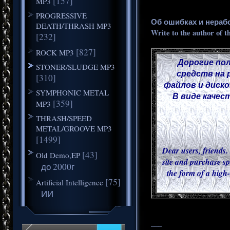
[157]
MP3
PROGRESSIVE
Об ошибках и нераб
DEATH/THRASH MP3
Write to the author of t
[232]
[827]
ROCK MP3
Дорогие пол
STONER/SLUDGE MP3
средств на 
[310]
файлов и диск
SYMPHONIC METAL
В виде качес
[359]
MP3
THRASH/SPEED
METAL/GROOVE MP3
[1499]
Dear users, friends.
[43]
Old Demo,EP
site and purchase sp
до 2000г
the form of a high-
[75]
Artificial Intelligence
ИИ
___