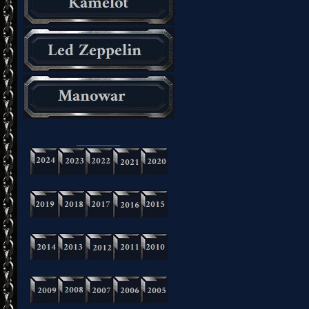
_________