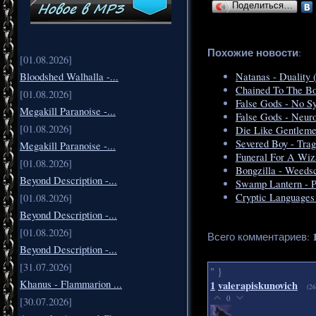
Поделиться…
Похожие новости
:
[01.08.2026]
Bloodshed Walhalla -...
Natanas - Duality 
Chained To The Bo
[01.08.2026]
False Gods - No Sy
Megakill Paranoise -...
False Gods - Neuro
[01.08.2026]
Die Like Gentleme
Severed Boy - Trag
Megakill Paranoise -...
Funeral For A Wiz
[01.08.2026]
Bongzilla - Weedsc
Beyond Description -...
Swamp Lantern - P
Cryptic Languages 
[01.08.2026]
Beyond Description -...
[01.08.2026]
Всего комментариев
:
Beyond Description -...
[31.07.2026]
" }
Khanus - Flammarion ...
1
valerapiskunovich
(26
0
[30.07.2026]