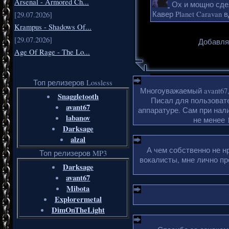
Arsenal - Armored Ch...
Ох и мощно сдел
Кавер Planet Caravan в
[29.07.2026]
Krampus - Shadows Of...
[29.07.2026]
Добавля
Age Of Rage - The Lo...
Топ релизеров Lossless
Многоуважаемый avant67,
Snaggletooth
Писал для пользоват
avant67
аппаратуре. Сам при нали
labanov
не менее 1
Darksage
alzal
А чем собственно не н
Топ релизеров MP3
вокалисты, мне лично пр
Darksage
avant67
Mibota
Explorermetal
DimOnTheLight