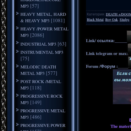
[57]
MP3
HEAVY METAL, HARD
Категория
:
DEATH +/DOO
[1081]
Black Metal
,
Bog Oak
,
Sludge
,
& HEAVY MP3
HEAVY /POWER METAL
[2086]
MP3
Link/ ссылка:______
[63]
INDUSTRIAL MP3
INSTRUMENTAL MP3
Link telegram or max:
[75]
Forum /Форум :_____
MELODIC DEATH
[577]
METAL MP3
POST ROCK /METAL
[118]
MP3
PROGRESSIVE ROCK
[149]
MP3
PROGRESSIVE METAL
[486]
MP3
PROGRESSIVE POWER
The materia