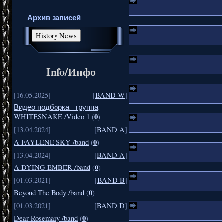
Архив записей
Info/Инфо
[16.05.2025]
[
BAND W
]
Видео подборка - группа
0
WHITESNAKE /Video 1
(
)
[13.04.2024]
[
BAND A
]
0
A FAYLENE SKY /band
(
)
[13.04.2024]
[
BAND A
]
0
A DYING EMBER /band
(
)
[01.03.2021]
[
BAND B
]
0
Beyond The Body /band
(
)
[01.03.2021]
[
BAND D
]
0
Dear Rosemary /band
(
)