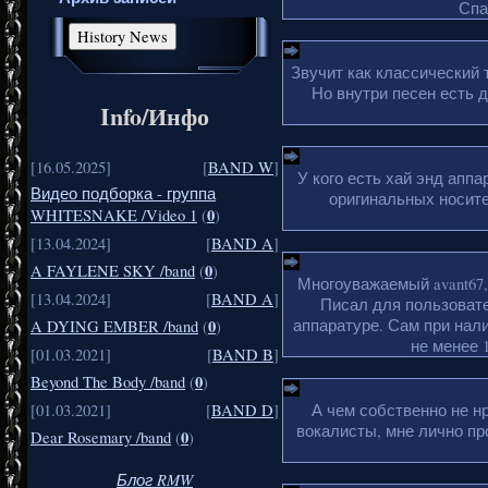
Спа
Звучит как классический 
Но внутри песен есть 
Info/Инфо
[16.05.2025]
[
BAND W
]
У кого есть хай энд апп
Видео подборка - группа
оригинальных носите
0
WHITESNAKE /Video 1
(
)
[13.04.2024]
[
BAND A
]
0
A FAYLENE SKY /band
(
)
Многоуважаемый avant67,
[13.04.2024]
[
BAND A
]
Писал для пользовате
аппаратуре. Сам при нали
0
A DYING EMBER /band
(
)
не менее 1
[01.03.2021]
[
BAND B
]
0
Beyond The Body /band
(
)
А чем собственно не н
[01.03.2021]
[
BAND D
]
вокалисты, мне лично пр
0
Dear Rosemary /band
(
)
Блог RMW