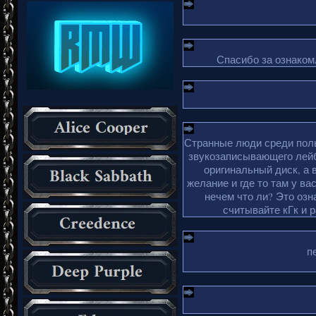
Спасибо за ознакомл
Странные люди среди поль
звукозаписывающего лейб
оригинальный диск, а 
желание и где то там у ва
нечем что ли? Это озн
считывайте кГк и 
п