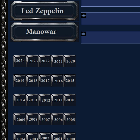
_________