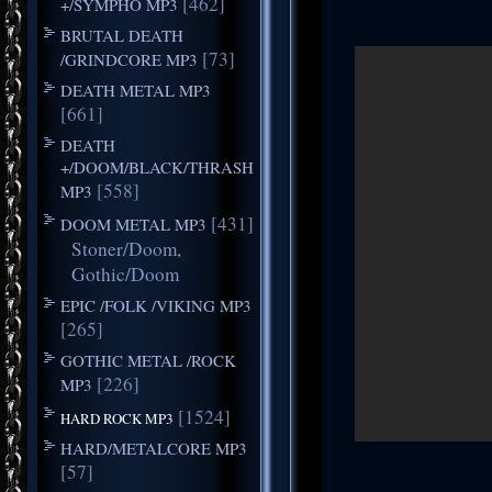
[462]
+/SYMPHO MP3
BRUTAL DEATH
[73]
/GRINDCORE MP3
DEATH METAL MP3
[661]
DEATH
+/DOOM/BLACK/THRASH
[558]
MP3
[431]
DOOM METAL MP3
Stoner/Doom,
Gothic/Doom
EPIC /FOLK /VIKING MP3
[265]
GOTHIC METAL /ROCK
[226]
MP3
[1524]
HARD ROCK MP3
HARD/METALCORE MP3
[57]