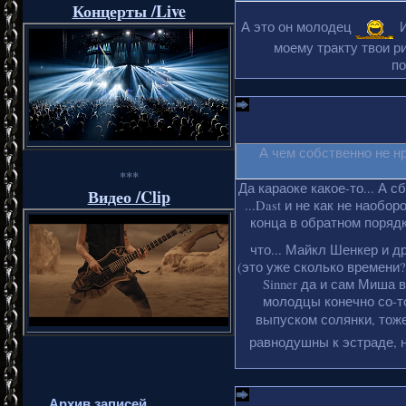
Концерты /Live
А это он молодец
И
моему тракту твои ри
по
А чем собственно не н
***
Да караоке какое-то... А с
Видео /Clip
...Dast и не как не наобо
конца в обратном порядке
что... Майкл Шенкер и д
(это уже сколько времени?
Sinner да и сам Миша 
молодцы конечно со-то
выпуском солянки, тоже
равнодушны к эстраде, н
Архив записей