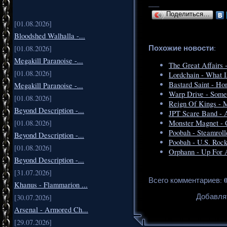
___
Поделиться…
[01.08.2026]
Bloodshed Walhalla -...
Похожие новости
:
[01.08.2026]
Megakill Paranoise -...
The Great Affairs -
[01.08.2026]
Lordchain - What 
Bastard Saint - H
Megakill Paranoise -...
Warp Drive - Somet
[01.08.2026]
Reign Of Kings - M
Beyond Description -...
JPT Scare Band - 
[01.08.2026]
Monster Magnet - C
Poobah - Steamroll
Beyond Description -...
Poobah - U.S. Roc
[01.08.2026]
Orphann - Up For 
Beyond Description -...
[31.07.2026]
Всего комментариев
:
Khanus - Flammarion ...
Добавля
[30.07.2026]
Arsenal - Armored Ch...
[29.07.2026]