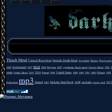
Thrash Metal
United Kingdom
Melodic Death Metal
Argentīnā
Mexico
Progressive
usa
Switzerland
1998
1997
2008
Belgium
2007
symphonic black metal
Groove Metal
1982
1
spain
2018
United States
Greece
Gothic Metal
2010
Poland
1996
1989
1994
1991
1980
1995
mp3
finland
Melodic Hard Rock
AOR
australia
201
Federation
2001
classic rock