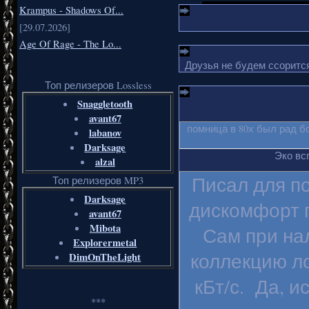
Krampus - Shadows Of...
[29.07.2026]
Age Of Rage - The Lo...
Друзья не будем ссорится
Топ релизеров Lossless
Snaggletooth
avant67
помница в 80х был рад б
labanov
Darksage
Эко вс
alzal
Писал для п
Топ релизеров MP3
Darksage
дискомфорт п
avant67
Mibota
Сам при на
Explorermetal
коллекцию ло
DimOnTheLight
кБт/с. Да, и
***