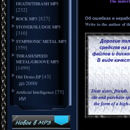
The materia
DEATH/THRASH MP3
[232]
[827]
Об ошибках и нераб
ROCK MP3
Write to the author of t
STONER/SLUDGE MP3
[310]
Дорогие пол
SYMPHONIC METAL MP3
[359]
средств на 
файлов и диско
THRASH/SPEED
В виде качес
METAL/GROOVE MP3
[1499]
[43]
Old Demo,EP
до 2000г
Dear users, friends. 
[75]
Artificial Intelligence
site and purchase sp
ИИ
the form of a high-