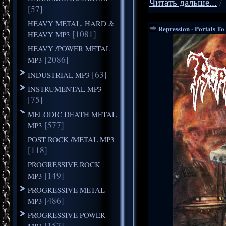
Читать дальше...
/
[57]
HEAVY METAL, HARD &
Repression - Portals To 
[1081]
HEAVY MP3
HEAVY /POWER METAL
[2086]
MP3
[63]
INDUSTRIAL MP3
INSTRUMENTAL MP3
[75]
MELODIC DEATH METAL
[577]
MP3
POST ROCK /METAL MP3
[118]
PROGRESSIVE ROCK
[149]
MP3
PROGRESSIVE METAL
[486]
MP3
PROGRESSIVE POWER
[157]
MP3