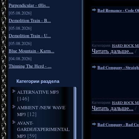
Purpendicular - tHis...
Bad Romance - Code O
[05.08.2026]
Demolition Train - B...
[05.08.2026]
Demolition Train - U...
[05.08.2026]
Категория:
HARD ROCK M
Blue Mountain - Karm...
Читать дальше...
/
[04.08.2026]
Thinning The Herd - ...
Bad Company - Straigh
Категории раздела
ALTERNATIVE MP3
[146]
Категория:
HARD ROCK M
AMBIENT /NEW WAVE
Читать дальше...
/
[12]
MP3
AVANT-
Bad Company - Bad C
GARDE/EXPERIMENTAL
[59]
MP3