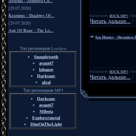
Arsenal - Armored Ch...
[29.07.2026]
Krampus - Shadows Of...
Категория:
ROCK MP3
| Пр
Читать дальше...
/
[29.07.2026]
Age Of Rage - The Lo...
Ian Hunter - Shrunken
Топ релизеров Lossless
Snaggletooth
avant67
labanov
Категория:
ROCK MP3
| Пр
Darksage
Читать дальше...
/
alzal
Топ релизеров MP3
Darksage
avant67
Mibota
Explorermetal
DimOnTheLight