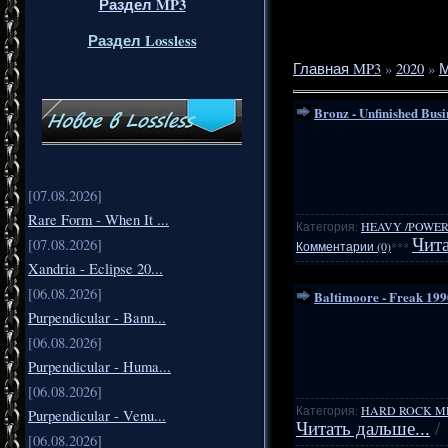
Раздел MP3
Раздел Lossless
Главная MP3
»
2020
»
М
Bronz - Unfinished Busi
[07.08.2026]
Rare Form - When It ...
Категория:
HEAVY /POWER
Чита
[07.08.2026]
Комментарии (0)
***
Xandria - Eclipse 20...
[06.08.2026]
Baltimoore - Freak 199
Purpendicular - Bann...
[06.08.2026]
Purpendicular - Huma...
[06.08.2026]
Категория:
HARD ROCK M
Purpendicular - Venu...
Читать дальше...
/
[06.08.2026]