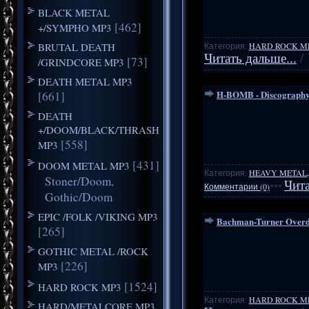
BLACK METAL
[462]
+/SYMPHO MP3
BRUTAL DEATH
Категория:
HARD ROCK M
Читать дальше...
/
[73]
/GRINDCORE MP3
DEATH METAL MP3
H-BOMB - Discograph
[661]
DEATH
+/DOOM/BLACK/THRASH
[558]
MP3
[431]
DOOM METAL MP3
Категория:
HEAVY METAL,
Stoner/Doom,
Чита
Комментарии (0)
***
Gothic/Doom
EPIC /FOLK /VIKING MP3
Bachman-Turner Overdri
[265]
GOTHIC METAL /ROCK
[226]
MP3
[1524]
HARD ROCK MP3
Категория:
HARD ROCK M
HARD/METALCORE MP3