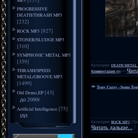
PROGRESSIVE
DEATH/THRASH MP3
[232]
[827]
ROCK MP3
STONER/SLUDGE MP3
[310]
SYMPHONIC METAL MP3
[359]
Категория:
DEATH METAL
THRASH/SPEED
Чита
Комментарии (0)
***
METAL/GROOVE MP3
[1499]
Tony Carey - Some Toug
[43]
Old Demo,EP
до 2000г
[75]
Artificial Intelligence
ИИ
Категория:
ROCK MP3
| Пр
Читать дальше...
/