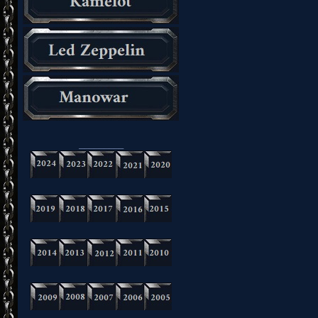
_________