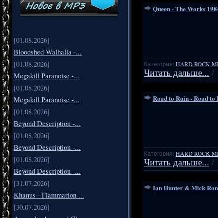
Queen - The Works 1984
[01.08.2026]
Bloodshed Walhalla -...
[01.08.2026]
Категория:
HARD ROCK M
Читать дальше...
/
Megakill Paranoise -...
[01.08.2026]
Road to Ruin - Road to
Megakill Paranoise -...
[01.08.2026]
Beyond Description -...
[01.08.2026]
Beyond Description -...
Категория:
HARD ROCK M
[01.08.2026]
Читать дальше...
/
Beyond Description -...
[31.07.2026]
Ian Hunter & Mick Rons
Khanus - Flammarion ...
[30.07.2026]