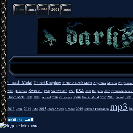
Thrash Metal
United Kingdom
Melodic Death Metal
Argentīnā
Mexico
Progressive
usa
Sweden
Switzerland
2000
glam rock
1998
1997
2008
Belgium
2007
symphonic black
Doom Metal
spain
2018
1992
1993
portugal
2009
Crossover
Gothic Metal
2010
Poland
1996
mp3
2013
2014
2015
2016
fi
Chile
1986
Stoner Metal
Groove
Russian Federation