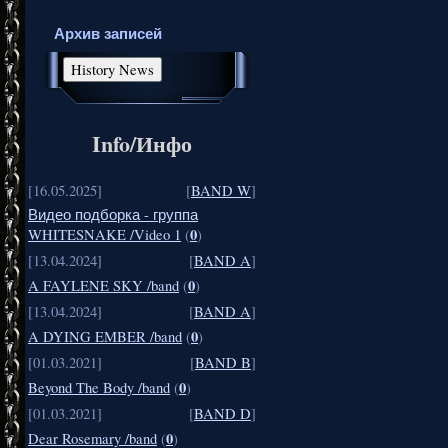
Архив записей
Info/Инфо
[16.05.2025]
[
BAND W
]
Видео подборка - группа
0
WHITESNAKE /Video 1
(
)
[13.04.2024]
[
BAND A
]
0
A FAYLENE SKY /band
(
)
[13.04.2024]
[
BAND A
]
0
A DYING EMBER /band
(
)
[01.03.2021]
[
BAND B
]
0
Beyond The Body /band
(
)
[01.03.2021]
[
BAND D
]
0
Dear Rosemary /band
(
)