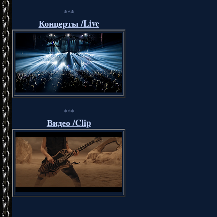
***
Концерты /Live
***
Видео /Clip