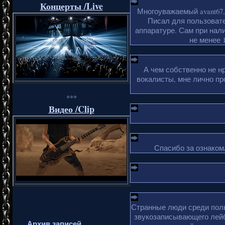
Концерты /Live
Многоуважаемый avant67,
Писал для пользовате
аппаратуре. Сам при нали
не менее 1
А чем собственно не н
вокалисты, мне лично пр
***
Видео /Clip
Спасибо за ознакомл
Странные люди среди поль
звукозаписывающего лейб
Архив записей