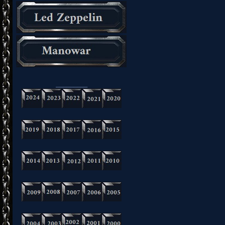
_________