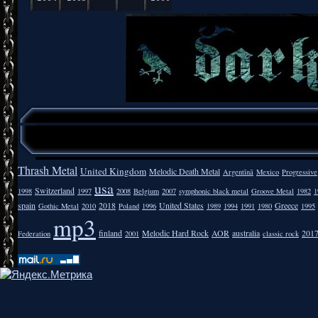
Thrash Metal
United Kingdom
Melodic Death Metal
Argentīnā
Mexico
Progressive
usa
Switzerland
1998
1997
2008
Belgium
2007
symphonic black metal
Groove Metal
1982
1
spain
2018
United States
Greece
Gothic Metal
2010
Poland
1996
1989
1994
1991
1980
1995
mp3
finland
Melodic Hard Rock
AOR
australia
201
Federation
2001
classic rock