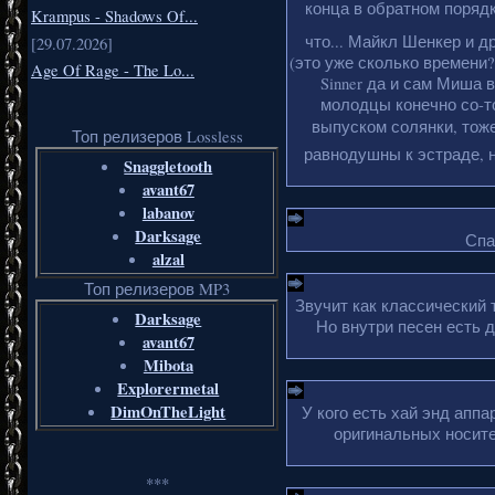
конца в обратном порядке
Krampus - Shadows Of...
что... Майкл Шенкер и д
[29.07.2026]
(это уже сколько времени?
Age Of Rage - The Lo...
Sinner да и сам Миша 
молодцы конечно со-то
выпуском солянки, тоже
Топ релизеров Lossless
равнодушны к эстраде, н
Snaggletooth
avant67
labanov
Darksage
Спа
alzal
Топ релизеров MP3
Звучит как классический 
Darksage
Но внутри песен есть 
avant67
Mibota
Explorermetal
DimOnTheLight
У кого есть хай энд апп
оригинальных носите
***