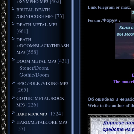
[462]
+/SYMPHO MP3
Link telegram or max:
BRUTAL DEATH
[73]
/GRINDCORE MP3
Forum /Форум :_____
DEATH METAL MP3
[661]
DEATH
+/DOOM/BLACK/THRASH
[558]
MP3
[431]
DOOM METAL MP3
Stoner/Doom,
Gothic/Doom
The materia
EPIC /FOLK /VIKING MP3
[265]
GOTHIC METAL /ROCK
Об ошибках и нераб
[226]
MP3
Write to the author of t
[1524]
HARD ROCK MP3
HARD/METALCORE MP3
Дорогие пол
[57]
средств на 