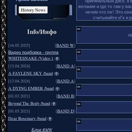
оригинальный диск, а 
желание и где то там у ва
нечем что ли? Это озн
считывайте кГк и 
Info/Инфо
п
[16.05.2025]
[
BAND W
]
Видео подборка - группа
0
WHITESNAKE /Video 1
(
)
[13.04.2024]
[
BAND A
]
0
A FAYLENE SKY /band
(
)
[13.04.2024]
[
BAND A
]
0
A DYING EMBER /band
(
)
[01.03.2021]
[
BAND B
]
0
Beyond The Body /band
(
)
[01.03.2021]
[
BAND D
]
0
Dear Rosemary /band
(
)
Блог RMW