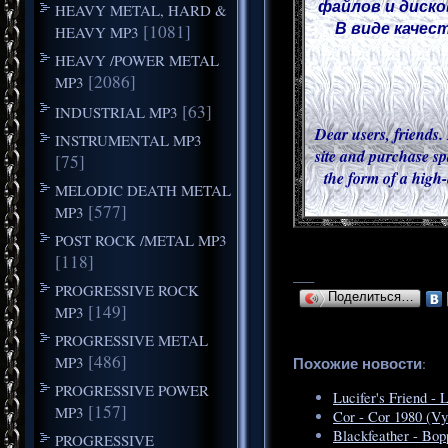
файлов и диско
HEAVY METAL, HARD &
В виде качес
[1081]
HEAVY MP3
HEAVY /POWER METAL
[2086]
MP3
[63]
INDUSTRIAL MP3
Dear users, friends. 
INSTRUMENTAL MP3
site and purchase sp
[75]
the form of a high-
MELODIC DEATH METAL
[577]
MP3
POST ROCK /METAL MP3
[118]
___
PROGRESSIVE ROCK
Поделиться…
[149]
MP3
PROGRESSIVE METAL
[486]
MP3
Похожие новости
:
PROGRESSIVE POWER
Lucifer's Friend - 
[157]
MP3
Cor - Cor 1980 (Vy
Blackfeather - Bop
PROGRESSIVE