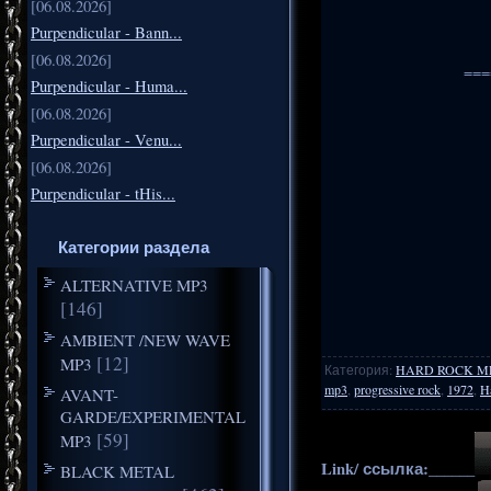
[06.08.2026]
Purpendicular - Bann...
[06.08.2026]
===
Purpendicular - Huma...
[06.08.2026]
Purpendicular - Venu...
[06.08.2026]
Purpendicular - tHis...
Категории раздела
ALTERNATIVE MP3
[146]
AMBIENT /NEW WAVE
[12]
MP3
Категория
:
HARD ROCK M
mp3
,
progressive rock
,
1972
,
H
AVANT-
GARDE/EXPERIMENTAL
[59]
MP3
Link/ ссылка:______
BLACK METAL