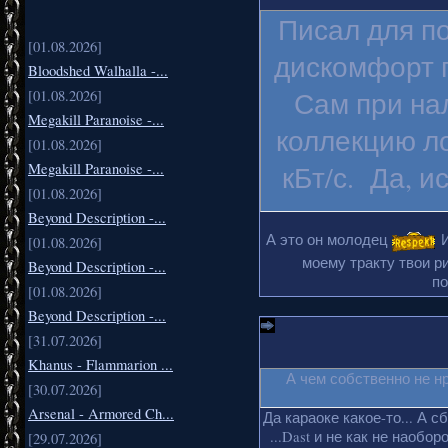
Писал для п
[01.08.2026]
дискомфорт п
Bloodshed Walhalla -...
Сам при на
[01.08.2026]
Megakill Paranoise -...
коллекцию ло
[01.08.2026]
Megakill Paranoise -...
кБт/с. Да, и
[01.08.2026]
Beyond Description -...
А это он молодец
И
[01.08.2026]
моему тракту твои ри
Beyond Description -...
по
[01.08.2026]
Beyond Description -...
[31.07.2026]
Khanus - Flammarion ...
А чем собственно не н
[30.07.2026]
Arsenal - Armored Ch...
Да караоке какое-то... А с
...Dast и не как не наобо
[29.07.2026]