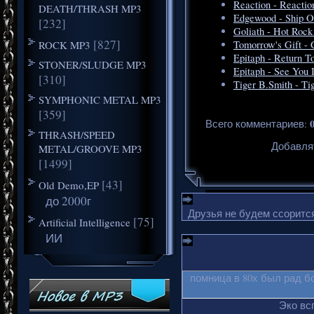
Reaction - Reactio
DEATH/THRASH MP3
Edgewood - Ship O
[232]
Goliath - Hot Rock
[827]
ROCK MP3
Tomorrow's Gift - 
Epitaph - Return T
STONER/SLUDGE MP3
Epitaph - See You 
[310]
Tiger B.Smith - Ti
SYMPHONIC METAL MP3
[359]
Всего комментариев
:
THRASH/SPEED
Добавля
METAL/GROOVE MP3
[1499]
[43]
Old Demo,EP
до 2000г
Друзья не будем ссорится
[75]
Artificial Intelligence
ИИ
помница в 80х был рад б
Эко вс