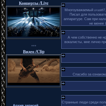
Концерты /Live
Многоуважаемый avant67,
Писал для пользовате
аппаратуре. Сам при нали
не менее 1
А чем собственно не н
вокалисты, мне лично пр
***
Видео /Clip
Спасибо за ознакомл
Странные люди среди поль
Архив записей