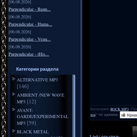
[06.08.2026]
Purpendicular - Bann...
[06.08.2026]
Purpendicular - Huma...
[06.08.2026]
Purpendicular - Venu...
[06.08.2026]
Purpendicular - tHis...
Категории раздела
ALTERNATIVE MP3
[146]
AMBIENT /NEW WAVE
[12]
MP3
Категория
:
ROCK MP3
|
Пр
AVANT-
usa
**
от админа-
Нрав
GARDE/EXPERIMENTAL
[59]
MP3
BLACK METAL
Link/ ссылка:______