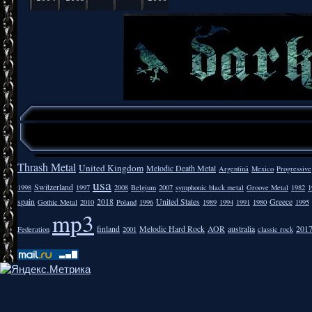
Thrash Metal
United Kingdom
Melodic Death Metal
Argentīnā
Mexico
Progressive
usa
Switzerland
1998
1997
2008
Belgium
2007
symphonic black metal
Groove Metal
1982
1
spain
2018
United States
Greece
Gothic Metal
2010
Poland
1996
1989
1994
1991
1980
1995
mp3
finland
Melodic Hard Rock
AOR
australia
201
Federation
2001
classic rock