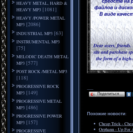
средств на 
HEAVY METAL, HARD &
файлов и диско
[1081]
HEAVY MP3
В виде качес
HEAVY /POWER METAL
[2086]
MP3
[63]
INDUSTRIAL MP3
INSTRUMENTAL MP3
Dear users, friends. 
[75]
site and purchase sp
MELODIC DEATH METAL
the form of a high-
[577]
MP3
POST ROCK /METAL MP3
[118]
PROGRESSIVE ROCK
___
[149]
MP3
Поделиться…
PROGRESSIVE METAL
[486]
MP3
Похожие новости
:
PROGRESSIVE POWER
[157]
MP3
Cheap Trick - Chea
Orphann - Up For 
PROGRESSIVE