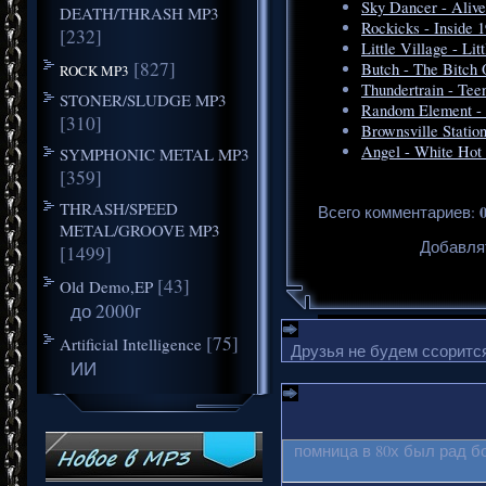
Sky Dancer - Alive
DEATH/THRASH MP3
Rockicks - Inside 
[232]
Little Village - Lit
[827]
Butch - The Bitch 
ROCK MP3
Thundertrain - Tee
STONER/SLUDGE MP3
Random Element - 
[310]
Brownsville Station
Angel - White Hot
SYMPHONIC METAL MP3
[359]
THRASH/SPEED
Всего комментариев
:
METAL/GROOVE MP3
Добавля
[1499]
[43]
Old Demo,EP
до 2000г
[75]
Artificial Intelligence
Друзья не будем ссорится
ИИ
помница в 80х был рад б