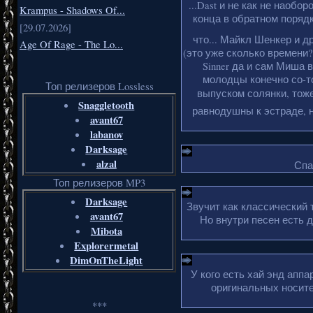
...Dast и не как не наобо
Krampus - Shadows Of...
конца в обратном порядке
[29.07.2026]
что... Майкл Шенкер и д
Age Of Rage - The Lo...
(это уже сколько времени?
Sinner да и сам Миша 
молодцы конечно со-то
Топ релизеров Lossless
выпуском солянки, тоже
Snaggletooth
равнодушны к эстраде, н
avant67
labanov
Darksage
alzal
Спа
Топ релизеров MP3
Darksage
Звучит как классический 
avant67
Но внутри песен есть 
Mibota
Explorermetal
DimOnTheLight
У кого есть хай энд апп
оригинальных носите
***