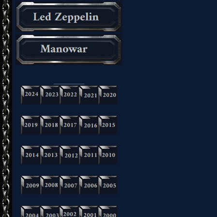
_________