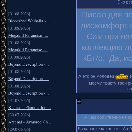
Эко вс
Писал для п
[01.08.2026]
Bloodshed Walhalla -...
дискомфорт п
[01.08.2026]
Сам при на
Megakill Paranoise -...
[01.08.2026]
коллекцию ло
Megakill Paranoise -...
кБт/с. Да, и
[01.08.2026]
Beyond Description -...
[01.08.2026]
А это он молодец
И
Beyond Description -...
моему тракту твои ри
[01.08.2026]
по
Beyond Description -...
[31.07.2026]
Khanus - Flammarion ...
[30.07.2026]
А чем собственно не н
Arsenal - Armored Ch...
Да караоке какое-то... А с
[29.07.2026]