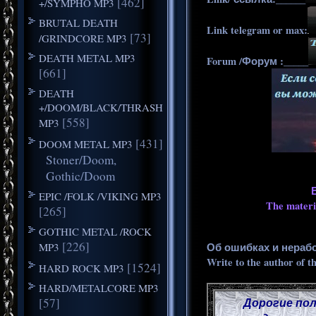
[462]
+/SYMPHO MP3
BRUTAL DEATH
Link telegram or max:
[73]
/GRINDCORE MP3
DEATH METAL MP3
Forum /Форум :_____
[661]
DEATH
+/DOOM/BLACK/THRASH
[558]
MP3
[431]
DOOM METAL MP3
Stoner/Doom,
Gothic/Doom
EPIC /FOLK /VIKING MP3
The materia
[265]
GOTHIC METAL /ROCK
[226]
MP3
Об ошибках и нераб
Write to the author of t
[1524]
HARD ROCK MP3
HARD/METALCORE MP3
[57]
Дорогие пол