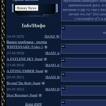
звукозаписывающего лейб
оригинальный диск, а 
желание и где то там у ва
нечем что ли? Это озн
считывайте кГк и 
Info/Инфо
п
[16.05.2025]
[
BAND W
]
Видео подборка - группа
0
WHITESNAKE /Video 1
(
)
[13.04.2024]
[
BAND A
]
0
A FAYLENE SKY /band
(
)
[13.04.2024]
[
BAND A
]
0
A DYING EMBER /band
(
)
[01.03.2021]
[
BAND B
]
0
Beyond The Body /band
(
)
[01.03.2021]
[
BAND D
]
0
Dear Rosemary /band
(
)
Блог RMW