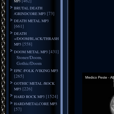
[462]
MP3
BRUTAL DEATH
[73]
/GRINDCORE MP3
DEATH METAL MP3
[661]
DEATH
+/DOOM/BLACK/THRASH
[558]
MP3
[431]
DOOM METAL MP3
Stoner/Doom,
Gothic/Doom
EPIC /FOLK /VIKING MP3
[265]
GOTHIC METAL /ROCK
[226]
MP3
[1524]
HARD ROCK MP3
HARD/METALCORE MP3
[57]