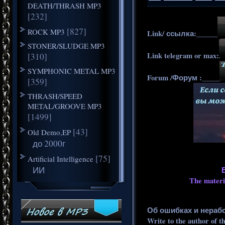
DEATH/THRASH MP3
[232]
[827]
ROCK MP3
Link/ ссылка:______
STONER/SLUDGE MP3
Link telegram or max:
[310]
SYMPHONIC METAL MP3
Forum /Форум :_____
[359]
THRASH/SPEED
METAL/GROOVE MP3
[1499]
[43]
Old Demo,EP
до 2000г
[75]
Artificial Intelligence
ИИ
The materia
Об ошибках и нераб
Write to the author of t