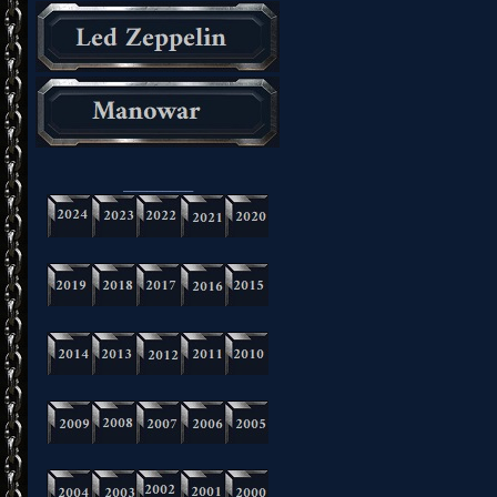
_________