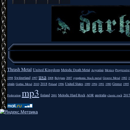
Thrash Metal
United Kingdom
Melodic Death Metal
Argentīnā
Mexico
Progressive
usa
Switzerland
1998
1997
2008
Belgium
2007
symphonic black metal
Groove Metal
1982
1
spain
2018
United States
Greece
Gothic Metal
2010
Poland
1996
1989
1994
1991
1980
1995
mp3
finland
Melodic Hard Rock
AOR
australia
201
Federation
2001
classic rock