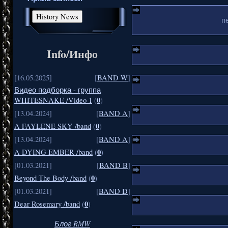
п
Info/Инфо
[16.05.2025]
[
BAND W
]
Видео подборка - группа
0
WHITESNAKE /Video 1
(
)
[13.04.2024]
[
BAND A
]
0
A FAYLENE SKY /band
(
)
[13.04.2024]
[
BAND A
]
0
A DYING EMBER /band
(
)
[01.03.2021]
[
BAND B
]
0
Beyond The Body /band
(
)
[01.03.2021]
[
BAND D
]
0
Dear Rosemary /band
(
)
Блог RMW