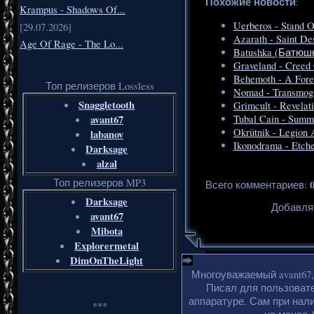
Похожие новости
:
Krampus - Shadows Of...
Uerberos - Stand O
[29.07.2026]
Azarath - Saint De
Age Of Rage - The Lo...
Batushka (Батюшка
Graveland - Creed 
Behemoth - A Fores
Топ релизеров Lossless
Nomad - Transmogri
Snaggletooth
Grimcult - Revelat
avant67
Tubal Cain - Summ
Okrütnik - Legion 
labanov
Ikonodrama - Etche
Darksage
alzal
Топ релизеров MP3
Всего комментариев
:
Darksage
Добавля
avant67
Mibota
Explorermetal
DimOnTheLight
Многоуважаемый avant67,
Писал для пользовате
аппаратуре. Сам при нали
***