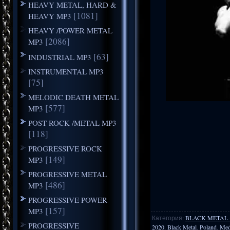
HEAVY METAL, HARD &
[1081]
HEAVY MP3
HEAVY /POWER METAL
[2086]
MP3
[63]
INDUSTRIAL MP3
INSTRUMENTAL MP3
[75]
MELODIC DEATH METAL
[577]
MP3
POST ROCK /METAL MP3
[118]
PROGRESSIVE ROCK
[149]
MP3
PROGRESSIVE METAL
[486]
MP3
PROGRESSIVE POWER
[157]
MP3
Категория
:
BLACK METAL
PROGRESSIVE
2020
,
Black Metal
,
Poland
,
Med