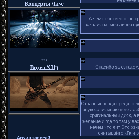
не менее 1
Концерты /Live
А чем собственно не н
вокалисты, мне лично пр
***
Видео /Clip
Спасибо за ознакомл
Странные люди среди поль
звукозаписывающего лейб
оригинальный диск, а 
желание и где то там у ва
нечем что ли? Это озн
считывайте кГк и 
Архив записей