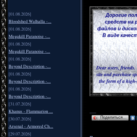
[01.08.2026]
Дорогие пол
средств на 
Bloodshed Walhalla -...
файлов и диско
[01.08.2026]
В виде качес
Megakill Paranoise -...
[01.08.2026]
Megakill Paranoise -...
[01.08.2026]
Beyond Description -...
Dear users, friends. 
site and purchase sp
[01.08.2026]
the form of a high-
Beyond Description -...
[01.08.2026]
Beyond Description -...
[31.07.2026]
___
Khanus - Flammarion ...
Поделиться…
[30.07.2026]
Arsenal - Armored Ch...
[29.07.2026]