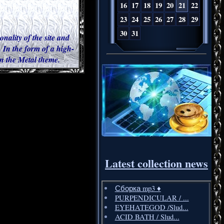
16
17
18
19
20
21
22
23
24
25
26
27
28
29
30
31
onality of the site and
 In the form of a high-
 in the Metal theme.
Latest collection news
Сборка mp3 ♦️
PURPENDICULAR / ...
EYEHATEGOD /Slud...
ACID BATH / Slud...