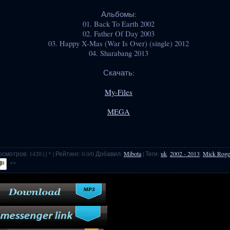
Альбомы:
01. Back To Earth 2002
02. Father Of Day 2003
03. Happy X-Mas (War Is Over) (single) 2012
04. Sharabang 2013
Скачать:
My-Files
MEGA
осмотров
:
1420
|
| * |
Рейтинг
:
0.0
/
0
Добавил
:
Mibota
|
Теги
:
uk
,
2002 - 2013
,
Mick Roge
**