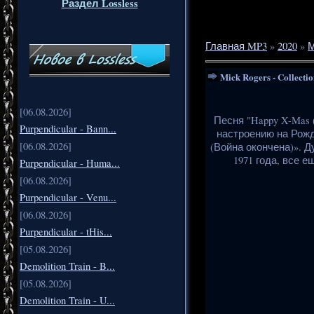
Раздел Lossless
Главная MP3
»
2020
»
М
Mick Rogers - Collectio
[06.08.2026]
Песня "Happy X-Mas 
Purpendicular - Bann...
настроению на Рожд
[06.08.2026]
(Война окончена)». Д
1971 года, все 
Purpendicular - Huma...
[06.08.2026]
Purpendicular - Venu...
[06.08.2026]
Purpendicular - tHis...
[05.08.2026]
Demolition Train - B...
[05.08.2026]
Demolition Train - U...