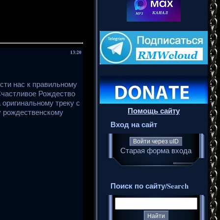
13:20
ести нас к правильному
Счастливое Рождество
а оригинальному треку с
Помощь сайту
у рождественскому
Вход на сайт
Войти через uID
Старая форма входа
Поиск по сайту/Search