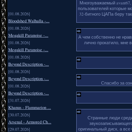
Многоуважаемый avant67,
пользователей которые мо
[01.08.2026]
32-битного ЦАПа беру так
Bloodshed Walhalla -...
[01.08.2026]
Megakill Paranoise -...
А чем собственно не нрав
[01.08.2026]
лично прокатило, мне 
Megakill Paranoise -...
[01.08.2026]
Beyond Description -...
[01.08.2026]
Beyond Description -...
Спасибо за озн
[01.08.2026]
Beyond Description -...
[31.07.2026]
Khanus - Flammarion ...
[30.07.2026]
Странные люди среди 
Arsenal - Armored Ch...
звукозаписывающего
оригинальный диск, а все
[29.07.2026]