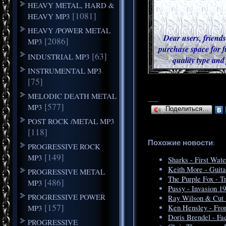
HEAVY METAL, HARD &
[1081]
HEAVY MP3
HEAVY /POWER METAL
Dear users, friends
[2086]
MP3
purchase space for f
[63]
INDUSTRIAL MP3
quality type and
INSTRUMENTAL MP3
[75]
MELODIC DEATH METAL
___
[577]
MP3
Поделиться…
POST ROCK /METAL MP3
[118]
Похожие новости
:
PROGRESSIVE ROCK
[149]
MP3
Sharks - First Wat
Keith More - Guita
PROGRESSIVE METAL
The Purple Fox - T
[486]
MP3
Pussy - Invasion 1
PROGRESSIVE POWER
Ray Wilson & Cut -
[157]
MP3
Ken Hensley - Fro
Doris Brendel - Fa
PROGRESSIVE