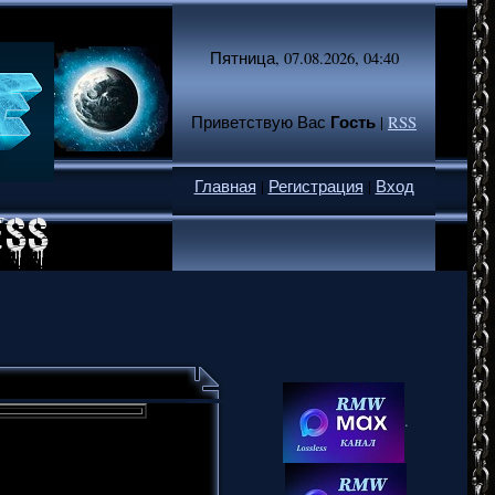
Пятница, 07.08.2026, 04:40
Гость
Приветствую Вас
|
RSS
Главная
|
Регистрация
|
Вход
.