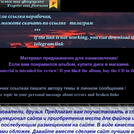
Материал предназначен для ознакомления!
Если вам понравился альбом, купите диск в магазине.
aterial is intended for review! If you liked the album, buy the CD in th
очих ссылках пишите автору темы в личном сообщении /
he topic in your personal message about errors and broken links
зователи, друзья. Предлагаю вам поучаствовать в с
нкционал сайта и приобретения места для файлов и
 последующим размещением на сайте. В виде качест
ми обложек. Давайте вместе сделаем сайт лучшим в 