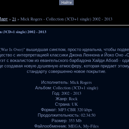
арт
»
21
» Mick Rogers - Collection (3CD+1 single) 2002 - 2013
n (3CD+1 single) 2002 - 2013
(War Is Over)" вышедшая синглом, просто идеальна, чтобы подв
ество с интерпретацией классики Джона Леннона и Йоко Оно «
уэт с вокалистом из евангельского барбадона Хайди Абоаб - од
еще создавая новую душевную атмосферу, которая придает этом
стандарту совершенно новое покрытие.
Исполнитель: Mick Rogers
Альбом: Collection (3CD+1 single)
Год: 2002 - 2013
Жанр: Rock
Страна: UK
Формат: MP3 CBR 320 kbps
Продолжительность: 02:34:50
Размер: 353 Mb
Файлообменник: MEGA, My-Files