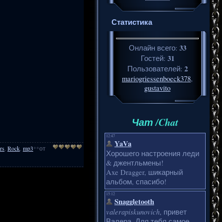
Статистика
33
Онлайн всего:
31
Гостей:
2
Пользователей:
mariogriessenboeck378
,
gustavito
Чат /Chat
rs
,
Rock
,
mp3
**
от