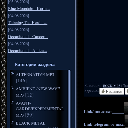
[05.08.2026]
Blue Mountain - Karm...
[04.08.2026]
Thinning The Herd - ...
[04.08.2026]
Decapitated - Cancer...
[04.08.2026]
Decapitated - Anticu...
Категории раздела
ALTERNATIVE MP3
[146]
Категория
:
ROCK MP3
|
Пр
AMBIENT /NEW WAVE
админа-
Нравится
[12]
MP3
AVANT-
GARDE/EXPERIMENTAL
Link/ ссылка:______
[59]
MP3
BLACK METAL
Link telegram or max: