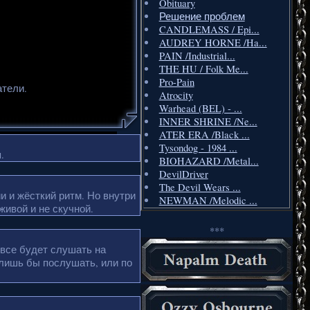
Obituary
Решение проблем
CANDLEMASS / Epi...
AUDREY HORNE /Ha...
PAIN /Industrial...
THE HU / Folk Me...
Pro-Pain
атели.
Atrocity
Warhead (BEL) - ...
INNER SHRINE /Ne...
ATER ERA /Black ...
Tysondog - 1984 ...
.
BIOHAZARD /Metal...
DevilDriver
The Devil Wears ...
и и жёсткий ритм. Но внутри
NEWMAN /Melodic ...
живой и не скучной.
***
 все будет слушать на
 лишь бы послушать, или по