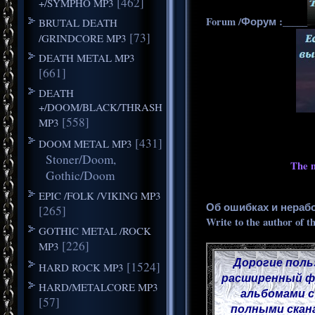
[462]
+/SYMPHO MP3
Forum /Форум :_____
BRUTAL DEATH
[73]
/GRINDCORE MP3
DEATH METAL MP3
[661]
DEATH
+/DOOM/BLACK/THRASH
[558]
MP3
[431]
DOOM METAL MP3
Stoner/Doom,
The m
Gothic/Doom
EPIC /FOLK /VIKING MP3
Об ошибках и нераб
[265]
Write to the author of t
GOTHIC METAL /ROCK
[226]
MP3
Дорогие поль
[1524]
HARD ROCK MP3
расширенный фу
HARD/METALCORE MP3
альбомами с
[57]
полными скана