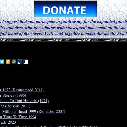
. I suggest that you participate in fundraising for the expanded functi
iles and discs with new albums with subsequent placement on the site.
 full scans of the covers. Let's work together to make the site the best
er 1973 (Remastered 2011)
r Stories (1996)
ribute To Jimi Hendrix (1971)
972 (Reissue 2011)
 Millionairhead 1999 (Remaster 2007)
m Time To Time 1994
cade 2023