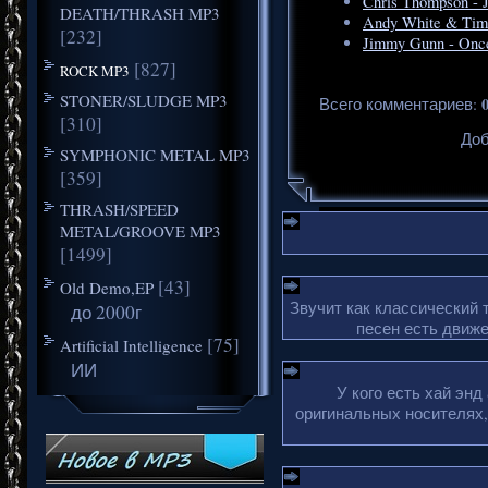
Chris Thompson - J
DEATH/THRASH MP3
Andy White & Tim 
[232]
Jimmy Gunn - Onc
[827]
ROCK MP3
STONER/SLUDGE MP3
Всего комментариев
:
[310]
Доб
SYMPHONIC METAL MP3
[359]
THRASH/SPEED
METAL/GROOVE MP3
[1499]
[43]
Old Demo,EP
Звучит как классический 
до 2000г
песен есть движе
[75]
Artificial Intelligence
ИИ
У кого есть хай эн
оригинальных носителях,