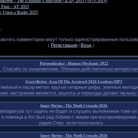
ukebox - The Ultimate Collection (2CD) 2015 (1975-2015)
Finn - AT 2023
e Upon a Radio 2023
0
авлять комментарии могут только зарегистрированные пользов
[
Регистрация
|
Вход
]
Purpendicular - Human Mechanic 2022
Спасибо за ознакомление. Обложка действительно интересная
GraveReign - Icon Of The Accursed 2026 Lossless+MP3
тяжёлый и пауэр-метал: крутые гитарные рифы, эпичные мелоди
ние: настроение меняется, акценты и переходы делают музыку 
Inner Shrine - The Ninth Crusade 2026
д аппаратура тут сидеть не будет и слушать выложенное тоже он
 я помница в 80х был рад бобине с ямами при воспроизведении
радио Севу если получалось
Inner Shrine - The Ninth Crusade 2026