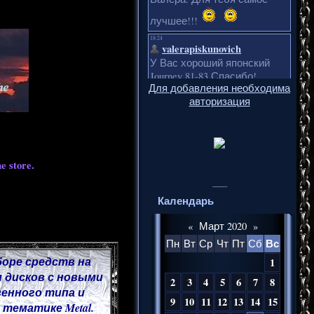
Для добавления необходима
авторизация
e store.
___
Календарь
«
Март 2020
»
Вс
Пн
Вт
Ср
Чт
Пт
Сб
боре средств на
1
 дисков с новыми
2
3
4
5
6
7
8
венного типа и
9
10
11
12
13
14
15
тематике Metal.