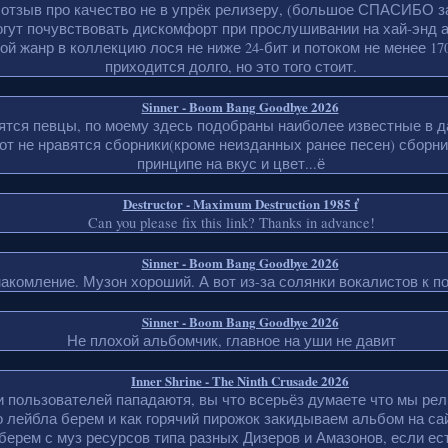
 отзыв про качество не в упрёк релизеру, (большое СПАСИБО з
гут почувствовать дискомфорт при прослушивании на хай-энд 
ой жанр в коллекцию лося не ниже 24-бит и потоком не менее 170
приходится долго, но это того стоит.
Sinner - Boom Bang Goodbye 2026
ятся певцы, по моему здесь подобраны наиболее известные в д
вот не нравятся сборники(кроме неизданных ранее песен) сборни
принципе на вкус и цвет...ё
Destructor - Maximum Destruction 1985 ť
Can you please fix this link? Thanks in advance!
Sinner - Boom Bang Goodbye 2026
акомление. Музон хороший. А вот из-за солянки вокалистов к по
Sinner - Boom Bang Goodbye 2026
Не плохой альбомчик, главное на уши не давит
Inner Shrine - The Ninth Crusade 2026
пользователей пападаютя, вы что всерьёз думаете что мы рели
 лейбла берем и как горячий пирожок закидываем альбом на са
 берем с муз ресурсов типа разных Дизеров и Амазонов, если ест