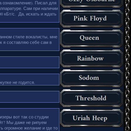
а ознакомление). Писал для
аппаратуре. Сам при наличии
0 кБт/с. Да, искать и ждать
анном стиле вокалисты, мне
к я составляю себе сам в
купке не годится.
зеры вот так со студии
йт? Мы даже не рипуем
ь огромное желание и где то