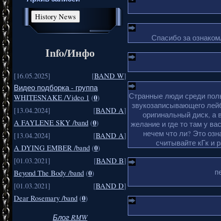
Спасибо за ознакомл
Info/Инфо
[16.05.2025]
[
BAND W
]
Видео подборка - группа
Странные люди среди поль
0
WHITESNAKE /Video 1
(
)
звукозаписывающего лейб
[13.04.2024]
[
BAND A
]
оригинальный диск, а 
0
A FAYLENE SKY /band
(
)
желание и где то там у ва
нечем что ли? Это озн
[13.04.2024]
[
BAND A
]
считывайте кГк и 
0
A DYING EMBER /band
(
)
[01.03.2021]
[
BAND B
]
п
0
Beyond The Body /band
(
)
[01.03.2021]
[
BAND D
]
0
Dear Rosemary /band
(
)
Блог RMW