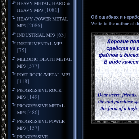
HEAVY METAL, HARD &
[1081]
HEAVY MP3
Об ошибках и нераб
HEAVY /POWER METAL
Write to the author of t
[2086]
MP3
[63]
INDUSTRIAL MP3
Дорогие пол
INSTRUMENTAL MP3
средств на 
[75]
файлов и диско
MELODIC DEATH METAL
В виде качес
[577]
MP3
POST ROCK /METAL MP3
[118]
PROGRESSIVE ROCK
Dear users, friends. 
[149]
MP3
site and purchase sp
PROGRESSIVE METAL
the form of a high-
[486]
MP3
PROGRESSIVE POWER
[157]
MP3
PROGRESSIVE
___