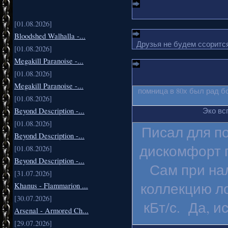
[01.08.2026]
Bloodshed Walhalla -...
Друзья не будем ссорится
[01.08.2026]
Megakill Paranoise -...
[01.08.2026]
Megakill Paranoise -...
помница в 80х был рад б
[01.08.2026]
Beyond Description -...
Эко вс
[01.08.2026]
Писал для п
Beyond Description -...
дискомфорт п
[01.08.2026]
Beyond Description -...
Сам при на
[31.07.2026]
коллекцию ло
Khanus - Flammarion ...
[30.07.2026]
кБт/с. Да, и
Arsenal - Armored Ch...
[29.07.2026]