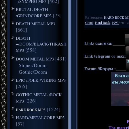
[462]
+/SYMPHO MP3
BRUTAL DEATH
[73]
/GRINDCORE MP3
Категория
:
HARD ROCK M
Come
,
Hard Rock
,
1993
**
от 
DEATH METAL MP3
[661]
DEATH
Link/ ссылка:______
+/DOOM/BLACK/THRASH
[558]
MP3
Link telegram or max:
[431]
DOOM METAL MP3
Stoner/Doom,
Forum /Форум :_____
Gothic/Doom
EPIC /FOLK /VIKING MP3
[265]
GOTHIC METAL /ROCK
[226]
MP3
[1524]
HARD ROCK MP3
HARD/METALCORE MP3
[57]
The materia