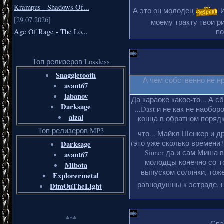
Krampus - Shadows Of...
А это он молодец
И
[29.07.2026]
моему тракту твои ри
Age Of Rage - The Lo...
по
Топ релизеров Lossless
Snaggletooth
А чем собственно не н
avant67
labanov
Да караоке какое-то... А с
Darksage
...Dast и не как не наобо
alzal
конца в обратном порядке
Топ релизеров MP3
что... Майкл Шенкер и д
(это уже сколько времени?
Darksage
Sinner да и сам Миша 
avant67
молодцы конечно со-то
Mibota
выпуском солянки, тоже
Explorermetal
равнодушны к эстраде, н
DimOnTheLight
***
Спа