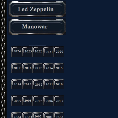
_________