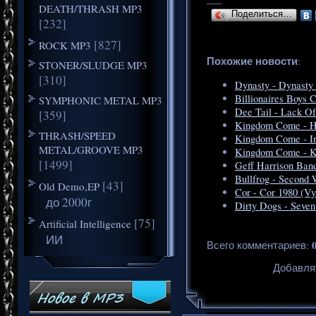
DEATH/THRASH MP3
Поделиться…
[232]
[827]
ROCK MP3
Похожие новости
:
STONER/SLUDGE MP3
[310]
Dynasty - Dynasty
Billionaires Boys
SYMPHONIC METAL MP3
Dee Tail - Lack O
[359]
Kingdom Come - H
THRASH/SPEED
Kingdom Come - In
METAL/GROOVE MP3
Kingdom Come - Ki
[1499]
Geff Harrison Ban
Bullfrog - Second 
[43]
Old Demo,EP
Cor - Cor 1980 (Vy
до 2000г
Dirty Dogs - Seven
[75]
Artificial Intelligence
ИИ
Всего комментариев
:
Добавля