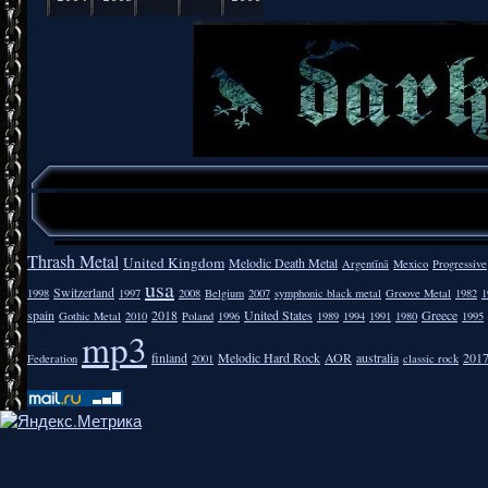
Thrash Metal
United Kingdom
Melodic Death Metal
Argentīnā
Mexico
Progressive
usa
Switzerland
1998
1997
2008
Belgium
2007
symphonic black metal
Groove Metal
1982
1
spain
2018
United States
Greece
Gothic Metal
2010
Poland
1996
1989
1994
1991
1980
1995
mp3
finland
Melodic Hard Rock
AOR
australia
201
Federation
2001
classic rock