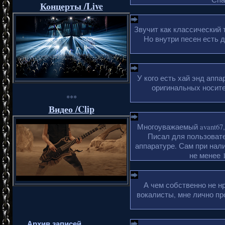
Концерты /Live
Звучит как классический 
Но внутри песен есть 
У кого есть хай энд апп
оригинальных носите
***
Видео /Clip
Многоуважаемый avant67,
Писал для пользовате
аппаратуре. Сам при нали
не менее 1
А чем собственно не н
вокалисты, мне лично пр
Архив записей