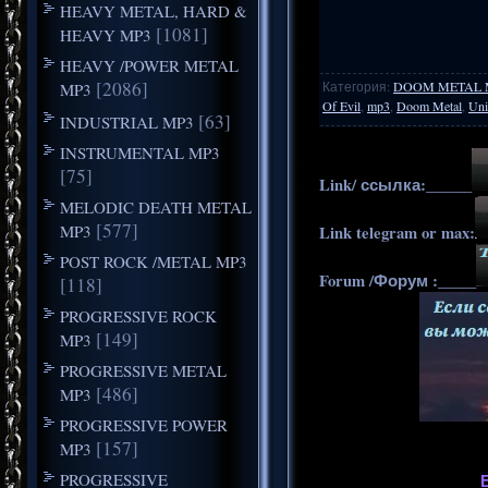
HEAVY METAL, HARD &
[1081]
HEAVY MP3
HEAVY /POWER METAL
[2086]
Категория
:
DOOM METAL 
MP3
Of Evil
,
mp3
,
Doom Metal
,
Uni
[63]
INDUSTRIAL MP3
INSTRUMENTAL MP3
[75]
Link/ ссылка:______
MELODIC DEATH METAL
[577]
MP3
Link telegram or max:
POST ROCK /METAL MP3
Forum /Форум :_____
[118]
PROGRESSIVE ROCK
[149]
MP3
PROGRESSIVE METAL
[486]
MP3
PROGRESSIVE POWER
[157]
MP3
PROGRESSIVE