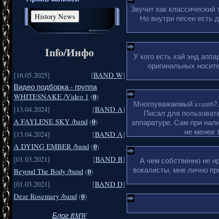
Звучит как классический 
Но внутри песен есть 
Info/Инфо
У кого есть хай энд апп
оригинальных носите
[16.05.2025]
[
BAND W
]
Видео подборка - группа
0
WHITESNAKE /Video 1
(
)
Многоуважаемый avant67,
[13.04.2024]
[
BAND A
]
Писал для пользовате
0
A FAYLENE SKY /band
(
)
аппаратуре. Сам при нали
не менее 1
[13.04.2024]
[
BAND A
]
0
A DYING EMBER /band
(
)
[01.03.2021]
[
BAND B
]
А чем собственно не н
вокалисты, мне лично пр
0
Beyond The Body /band
(
)
[01.03.2021]
[
BAND D
]
0
Dear Rosemary /band
(
)
Блог RMW