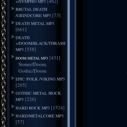
[462]
+/SYMPHO MP3
BRUTAL DEATH
[73]
/GRINDCORE MP3
DEATH METAL MP3
[661]
DEATH
+/DOOM/BLACK/THRASH
[558]
MP3
[431]
DOOM METAL MP3
Stoner/Doom,
Gothic/Doom
EPIC /FOLK /VIKING MP3
[265]
GOTHIC METAL /ROCK
[226]
MP3
[1524]
HARD ROCK MP3
HARD/METALCORE MP3
[57]