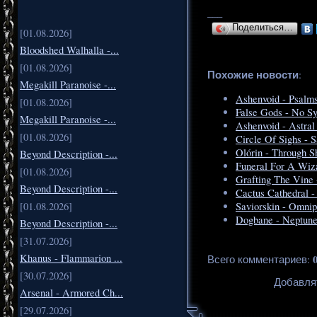
___
Поделиться…
[01.08.2026]
Bloodshed Walhalla -...
[01.08.2026]
Похожие новости
:
Megakill Paranoise -...
Ashenvoid - Psalm
[01.08.2026]
False Gods - No Sy
Megakill Paranoise -...
Ashenvoid - Astral
[01.08.2026]
Circle Of Sighs - S
Olórin - Through 
Beyond Description -...
Funeral For A Wiz
[01.08.2026]
Grafting The Vine
Beyond Description -...
Cactus Cathedral -
[01.08.2026]
Saviorskin - Omnip
Dogbane - Neptune
Beyond Description -...
[31.07.2026]
Khanus - Flammarion ...
Всего комментариев
:
[30.07.2026]
Добавля
Arsenal - Armored Ch...
[29.07.2026]