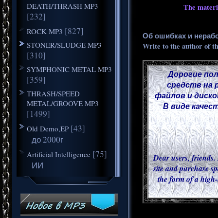
DEATH/THRASH MP3
The materia
[232]
[827]
ROCK MP3
Об ошибках и нераб
STONER/SLUDGE MP3
Write to the author of t
[310]
SYMPHONIC METAL MP3
Дорогие пол
[359]
средств на 
THRASH/SPEED
файлов и диско
METAL/GROOVE MP3
В виде качес
[1499]
[43]
Old Demo,EP
до 2000г
[75]
Artificial Intelligence
Dear users, friends. 
ИИ
site and purchase sp
the form of a high-