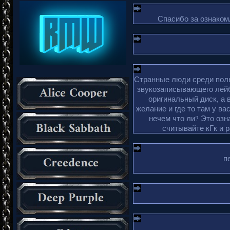
Спасибо за ознакомл
Странные люди среди поль
звукозаписывающего лейб
оригинальный диск, а 
желание и где то там у ва
нечем что ли? Это озн
считывайте кГк и 
п