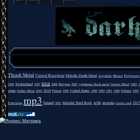
Thrash Metal
United Kingdom
Melodic Death Metal
Argentīnā
Mexico
Progressive
usa
Switzerland
1998
1997
2008
Belgium
2007
symphonic black metal
Groove Metal
1982
1
spain
2018
United States
Greece
Gothic Metal
2010
Poland
1996
1989
1994
1991
1980
1995
mp3
finland
Melodic Hard Rock
AOR
australia
201
Federation
2001
classic rock