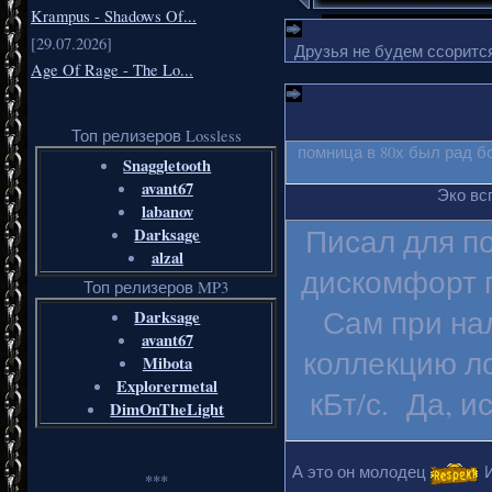
Krampus - Shadows Of...
[29.07.2026]
Друзья не будем ссорится
Age Of Rage - The Lo...
Топ релизеров Lossless
помница в 80х был рад б
Snaggletooth
avant67
Эко вс
labanov
Писал для п
Darksage
alzal
дискомфорт п
Топ релизеров MP3
Сам при на
Darksage
avant67
коллекцию ло
Mibota
Explorermetal
кБт/с. Да, и
DimOnTheLight
А это он молодец
И
***