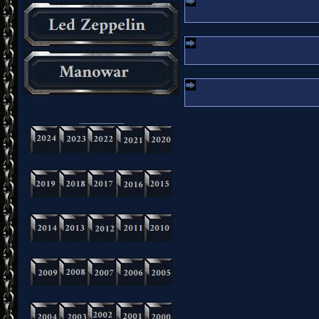
_________