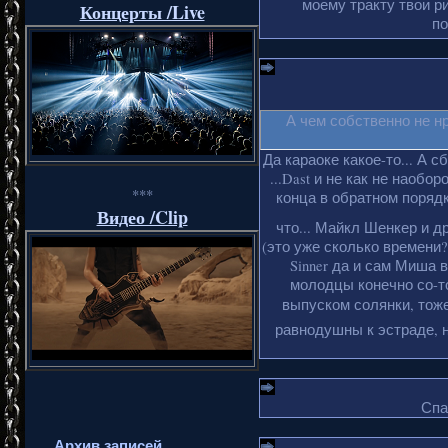
моему тракту твои ри
Концерты /Live
по
А чем собственно не н
Да караоке какое-то... А с
...Dast и не как не наобо
***
конца в обратном порядке
Видео /Clip
что... Майкл Шенкер и д
(это уже сколько времени?
Sinner да и сам Миша 
молодцы конечно со-то
выпуском солянки, тоже
равнодушны к эстраде, н
Спа
Архив записей