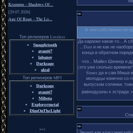
по
Krampus - Shadows Of...
[29.07.2026]
Age Of Rage - The Lo...
А чем собственно не н
Топ релизеров Lossless
Да караоке какое-то... А с
Snaggletooth
...Dast и не как не наобо
avant67
конца в обратном порядке
labanov
что... Майкл Шенкер и д
Darksage
(это уже сколько времени?
alzal
Sinner да и сам Миша 
Топ релизеров MP3
молодцы конечно со-то
выпуском солянки, тоже
Darksage
avant67
равнодушны к эстраде, н
Mibota
Explorermetal
DimOnTheLight
Спа
***
Звучит как классический 