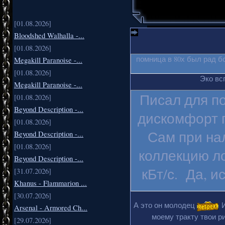
[01.08.2026]
Bloodshed Walhalla -...
[01.08.2026]
помница в 80х был рад б
Megakill Paranoise -...
[01.08.2026]
Эко вс
Megakill Paranoise -...
Писал для п
[01.08.2026]
Beyond Description -...
дискомфорт п
[01.08.2026]
Сам при на
Beyond Description -...
[01.08.2026]
коллекцию ло
Beyond Description -...
кБт/с. Да, и
[31.07.2026]
Khanus - Flammarion ...
[30.07.2026]
А это он молодец
И
Arsenal - Armored Ch...
моему тракту твои ри
[29.07.2026]