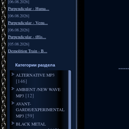
[06.08.2026]
Purpendicular - Huma...
[06.08.2026]
Purpendicular - Venu...
[06.08.2026]
Purpendicular - tHis...
[05.08.2026]
Demolition Train - B...
Категории раздела
====
ALTERNATIVE MP3
[146]
AMBIENT /NEW WAVE
[12]
MP3
AVANT-
GARDE/EXPERIMENTAL
[59]
MP3
BLACK METAL