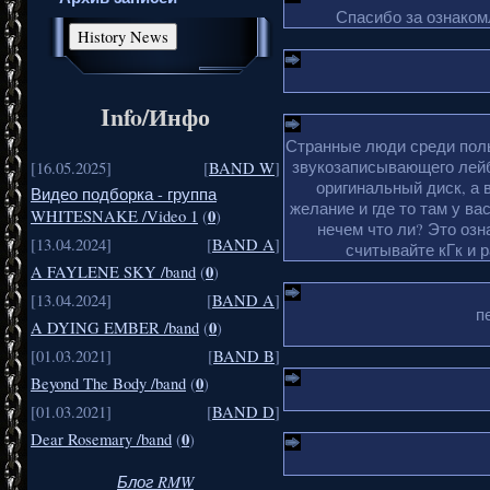
Спасибо за ознакомл
Info/Инфо
Странные люди среди поль
звукозаписывающего лейб
[16.05.2025]
[
BAND W
]
оригинальный диск, а 
Видео подборка - группа
желание и где то там у ва
0
WHITESNAKE /Video 1
(
)
нечем что ли? Это озн
[13.04.2024]
[
BAND A
]
считывайте кГк и 
0
A FAYLENE SKY /band
(
)
[13.04.2024]
[
BAND A
]
п
0
A DYING EMBER /band
(
)
[01.03.2021]
[
BAND B
]
0
Beyond The Body /band
(
)
[01.03.2021]
[
BAND D
]
0
Dear Rosemary /band
(
)
Блог RMW