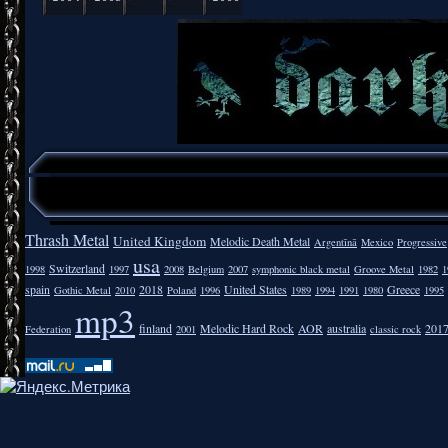
Thrash Metal
United Kingdom
Melodic Death Metal
Argentīnā
Mexico
Progressive
usa
Switzerland
1998
1997
2008
Belgium
2007
symphonic black metal
Groove Metal
1982
1
spain
2018
United States
Greece
Gothic Metal
2010
Poland
1996
1989
1994
1991
1980
1995
mp3
finland
Melodic Hard Rock
AOR
australia
201
Federation
2001
classic rock