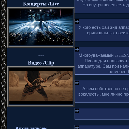
Концерты /Live
Но внутри песен есть 
У кого есть хай энд апп
оригинальных носите
Многоуважаемый avant67,
***
Писал для пользовате
Видео /Clip
аппаратуре. Сам при нали
не менее 1
А чем собственно не н
вокалисты, мне лично пр
Архив записей