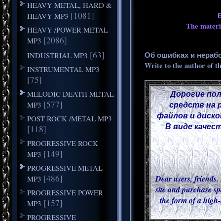
HEAVY METAL, HARD &
[1081]
HEAVY MP3
The materia
HEAVY /POWER METAL
[2086]
MP3
[63]
Об ошибках и нераб
INDUSTRIAL MP3
Write to the author of t
INSTRUMENTAL MP3
[75]
Дорогие пол
MELODIC DEATH METAL
[577]
средств на 
MP3
файлов и диско
POST ROCK /METAL MP3
В виде качес
[118]
PROGRESSIVE ROCK
[149]
MP3
PROGRESSIVE METAL
[486]
Dear users, friends. 
MP3
site and purchase sp
PROGRESSIVE POWER
the form of a high-
[157]
MP3
PROGRESSIVE