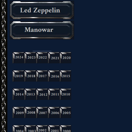
_________