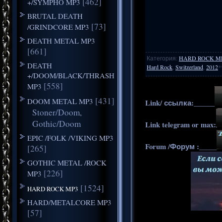
[462]
+/SYMPHO MP3
BRUTAL DEATH
[73]
/GRINDCORE MP3
DEATH METAL MP3
[661]
Категория
:
HARD ROCK M
DEATH
Hard Rock
,
Switzerland
,
2012
*
+/DOOM/BLACK/THRASH
[558]
MP3
[431]
DOOM METAL MP3
Link/ ссылка:______
Stoner/Doom,
Gothic/Doom
Link telegram or max:
EPIC /FOLK /VIKING MP3
Forum /Форум :_____
[265]
GOTHIC METAL /ROCK
[226]
MP3
[1524]
HARD ROCK MP3
HARD/METALCORE MP3
[57]