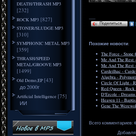
DEATH/THRASH MP3
[232]
___
[827]
ROCK MP3
Поделиться…
STONER/SLUDGE MP3
[310]
SYMPHONIC METAL MP3
Похожие новости
:
[359]
The Force - Stone 
THRASH/SPEED
Me And The Rest -
METAL/GROOVE MP3
Me And The Rest -
[1499]
Cardeilhac - Carde
Algebra - Polymorp
[43]
Old Demo,EP
Circle Of Light - R
до 2000г
Red Queen - Rock 
D'Ercole - Dreams
[75]
Artificial Intelligence
Heaven 11 - Baptis
ИИ
Gene The Werewolf
Всего комментариев
:
Добавля