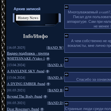
Архив записей
Многоуважаемый avant67,
Писал для пользоват
аппаратуре. Сам при нали
не менее 1
Info/Инфо
А чем собственно не н
вокалисты, мне лично пр
[16.05.2025]
[
BAND W
]
Видео подборка - группа
0
WHITESNAKE /Video 1
(
)
[13.04.2024]
[
BAND A
]
0
A FAYLENE SKY /band
(
)
[13.04.2024]
[
BAND A
]
Спасибо за ознакомл
0
A DYING EMBER /band
(
)
[01.03.2021]
[
BAND B
]
0
Beyond The Body /band
(
)
[01.03.2021]
[
BAND D
]
Странные люди среди поль
0
Dear Rosemary /band
(
)