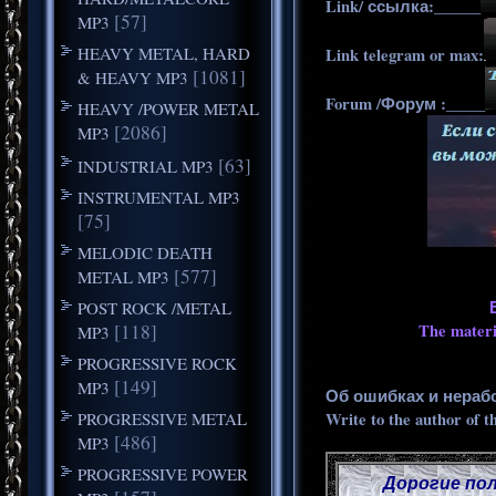
Link/ ссылка:______
[57]
MP3
HEAVY METAL, HARD
Link telegram or max:
[1081]
& HEAVY MP3
Forum /Форум :_____
HEAVY /POWER METAL
[2086]
MP3
[63]
INDUSTRIAL MP3
INSTRUMENTAL MP3
[75]
MELODIC DEATH
[577]
METAL MP3
POST ROCK /METAL
[118]
The materia
MP3
PROGRESSIVE ROCK
[149]
MP3
Об ошибках и нераб
PROGRESSIVE METAL
Write to the author of t
[486]
MP3
PROGRESSIVE POWER
Дорогие пол