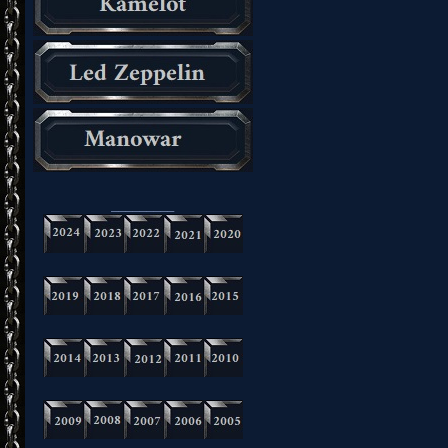
_________