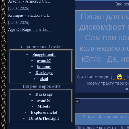
Arsenal - Armored Ch...
Эко вс
[29.07.2026]
Писал для п
Krampus - Shadows Of...
[29.07.2026]
дискомфорт 
Age Of Rage - The Lo...
Сам при на
коллекцию ло
Топ релизеров Lossless
Snaggletooth
кБт/с. Да, и
avant67
labanov
Darksage
А это он молодец
И
alzal
моему тракту твои р
Топ релизеров MP3
п
Darksage
avant67
Mibota
Explorermetal
А чем собственно не н
DimOnTheLight
Да караоке какое-то... А с