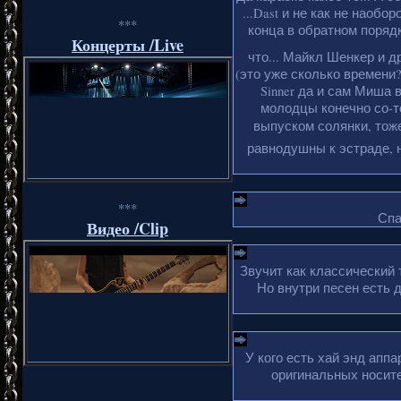
...Dast и не как не наобо
***
конца в обратном порядке
Концерты /Live
что... Майкл Шенкер и 
(это уже сколько времени?
Sinner да и сам Миша 
молодцы конечно со-то
выпуском солянки, тоже
равнодушны к эстраде, н
***
Спа
Видео /Clip
Звучит как классический
Но внутри песен есть 
У кого есть хай энд апп
оригинальных носите