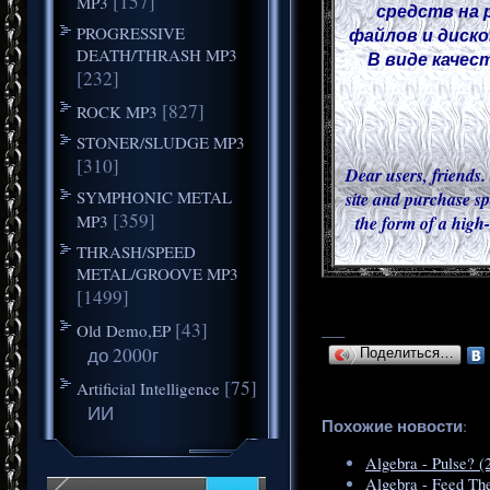
[157]
MP3
средств на 
PROGRESSIVE
файлов и диск
DEATH/THRASH MP3
В виде качес
[232]
[827]
ROCK MP3
STONER/SLUDGE MP3
[310]
Dear users, friends.
SYMPHONIC METAL
site and purchase sp
[359]
MP3
the form of a high-
THRASH/SPEED
METAL/GROOVE MP3
[1499]
[43]
Old Demo,EP
___
до 2000г
Поделиться…
[75]
Artificial Intelligence
ИИ
Похожие новости
:
Algebra - Pulse? (
Algebra - Feed Th