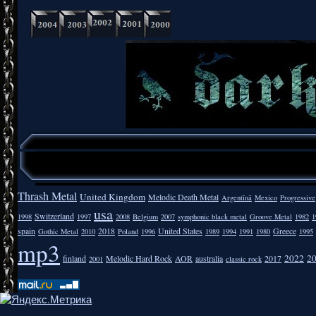
Thrash Metal
United Kingdom
Melodic Death Metal
Argentīnā
Mexico
Progressive
usa
Switzerland
1998
1997
2008
Belgium
2007
symphonic black metal
Groove Metal
1982
1
spain
2018
United States
Greece
Gothic Metal
2010
Poland
1996
1989
1994
1991
1980
1995
mp3
2022
2
finland
Melodic Hard Rock
AOR
australia
2017
2001
classic rock