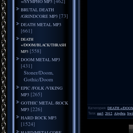
[462]
+/SYMPHO MP3
BRUTAL DEATH
[73]
/GRINDCORE MP3
DEATH METAL MP3
[661]
DEATH
+/DOOM/BLACK/THRASH
[558]
MP3
DOOM METAL MP3
[431]
Stoner/Doom,
Gothic/Doom
EPIC /FOLK /VIKING
[265]
MP3
GOTHIC METAL /ROCK
Категория
:
DEATH +/DOO
[226]
MP3
Теги
:
mp3
,
2012
,
Algebra
,
Swi
HARD ROCK MP3
[1524]
HARD/METALCORE