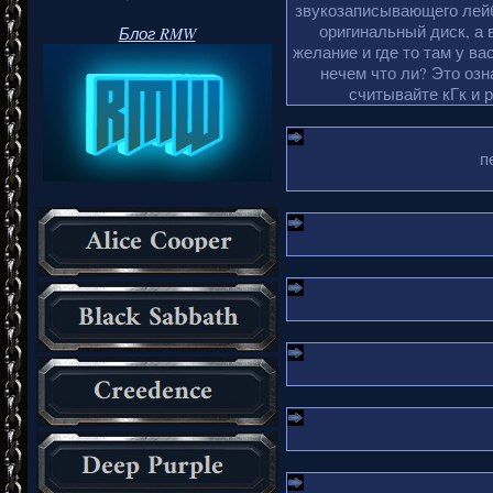
звукозаписывающего лейб
оригинальный диск, а 
Блог RMW
желание и где то там у ва
нечем что ли? Это оз
считывайте кГк и 
п