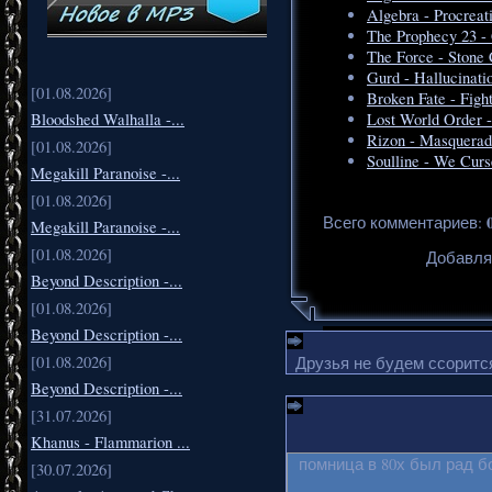
Algebra - Procreat
The Prophecy 23 -
The Force - Stone 
Gurd - Hallucinati
[01.08.2026]
Broken Fate - Figh
Bloodshed Walhalla -...
Lost World Order -
Rizon - Masquerad
[01.08.2026]
Soulline - We Curs
Megakill Paranoise -...
[01.08.2026]
Всего комментариев
:
Megakill Paranoise -...
[01.08.2026]
Добавля
Beyond Description -...
[01.08.2026]
Beyond Description -...
[01.08.2026]
Друзья не будем ссорится
Beyond Description -...
[31.07.2026]
Khanus - Flammarion ...
помница в 80х был рад б
[30.07.2026]