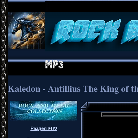
Kaledon - Antillius The King of t
Раздел MP3