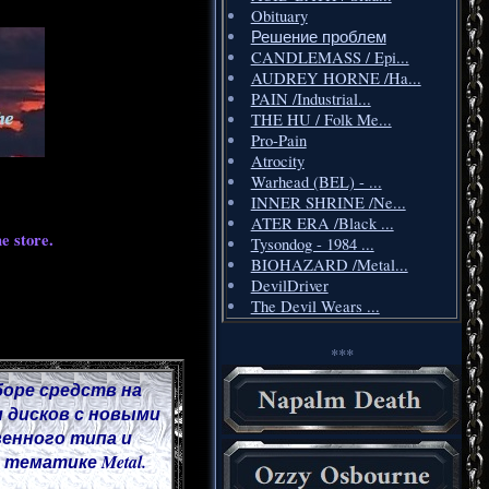
Obituary
Решение проблем
CANDLEMASS / Epi...
AUDREY HORNE /Ha...
PAIN /Industrial...
THE HU / Folk Me...
Pro-Pain
Atrocity
Warhead (BEL) - ...
INNER SHRINE /Ne...
ATER ERA /Black ...
e store.
Tysondog - 1984 ...
BIOHAZARD /Metal...
DevilDriver
The Devil Wears ...
***
боре средств на
 дисков с новыми
венного типа и
тематике Metal.