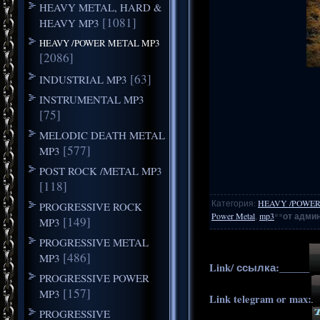
HEAVY METAL, HARD &
[1081]
HEAVY MP3
HEAVY /POWER METAL MP3
[2086]
[63]
INDUSTRIAL MP3
INSTRUMENTAL MP3
[75]
MELODIC DEATH METAL
[577]
MP3
POST ROCK /METAL MP3
[118]
Категория
:
HEAVY /POWER
PROGRESSIVE ROCK
Power Metal
,
mp3
**
от админ
[149]
MP3
PROGRESSIVE METAL
[486]
MP3
Link/ ссылка:______
PROGRESSIVE POWER
[157]
MP3
Link telegram or max:
PROGRESSIVE