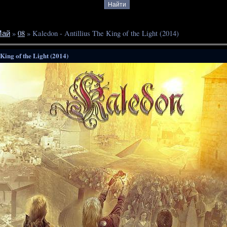
Май
»
08
» Kaledon - Antillius The King of the Light (2014)
 King of the Light (2014)