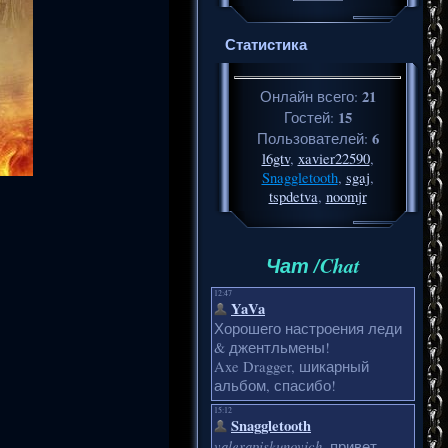
Статистика
21
Онлайн всего:
15
Гостей:
6
Пользователей:
l6gtv
,
xavier22590
,
Snaggletooth
,
sgaj
,
tspdetva
,
noomjr
Чат /Chat