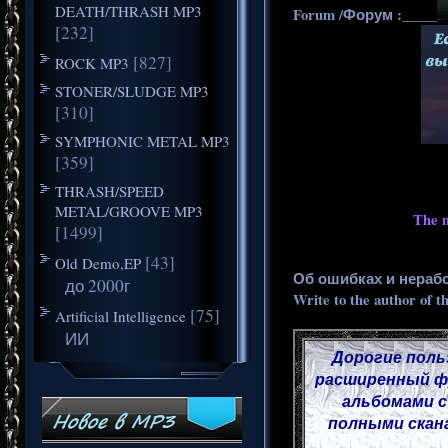
DEATH/THRASH MP3
Forum /Форум :_____
[232]
[827]
ROCK MP3
STONER/SLUDGE MP3
[310]
SYMPHONIC METAL MP3
[359]
THRASH/SPEED
METAL/GROOVE MP3
The m
[1499]
[43]
Old Demo,EP
Об ошибках и нераб
до 2000г
Write to the author of t
[75]
Artificial Intelligence
ИИ
Дорогие поль
расширенный фу
альбомами с
полными скана