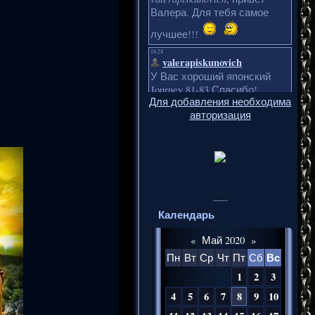
Для добавления необходима
авторизация
___
Календарь
«
Май 2020
»
Вс
Пн
Вт
Ср
Чт
Пт
Сб
1
2
3
4
5
6
7
8
9
10