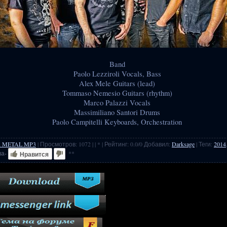
Band
Paolo Lezziroli Vocals, Bass
Alex Mele Guitars (lead)
Tommaso Nemesio Guitars (rhythm)
Marco Palazzi Vocals
Massimiliano Santori Drums
Paolo Campitelli Keyboards, Orchestration
 METAL MP3
|
Просмотров
:
1072
|
| * |
Рейтинг
:
0.0
/
0
Добавил
:
Darksage
|
Теги
:
2014
а-
**
Нравится