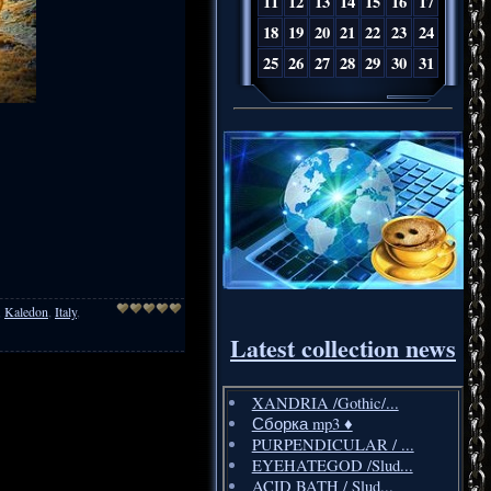
11
12
13
14
15
16
17
18
19
20
21
22
23
24
25
26
27
28
29
30
31
,
Kaledon
,
Italy
,
Latest collection news
XANDRIA /Gothic/...
Сборка mp3 ♦️
PURPENDICULAR / ...
EYEHATEGOD /Slud...
ACID BATH / Slud...