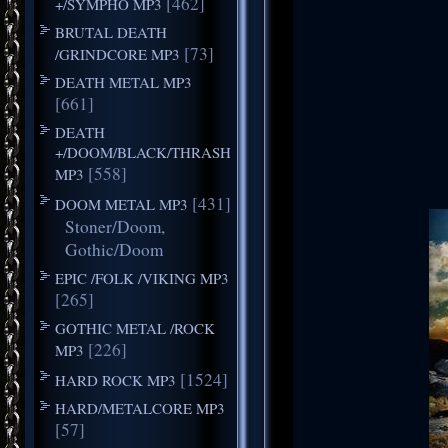
[462]
+/SYMPHO MP3
BRUTAL DEATH
[73]
/GRINDCORE MP3
DEATH METAL MP3
[661]
DEATH
+/DOOM/BLACK/THRASH
[558]
MP3
[431]
DOOM METAL MP3
Stoner/Doom,
Gothic/Doom
EPIC /FOLK /VIKING MP3
[265]
GOTHIC METAL /ROCK
[226]
MP3
[1524]
HARD ROCK MP3
HARD/METALCORE MP3
[57]