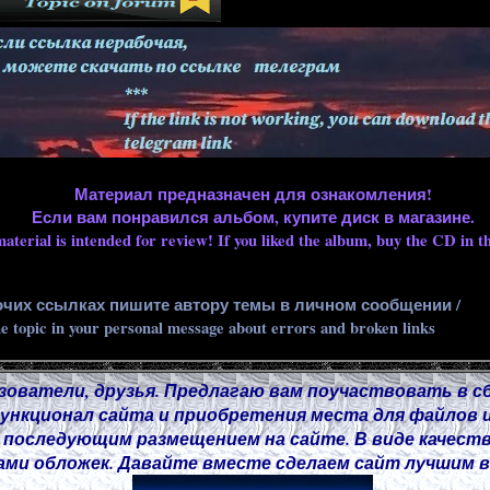
Материал предназначен для ознакомления!
Если вам понравился альбом, купите диск в магазине.
aterial is intended for review! If you liked the album, buy the CD in th
очих ссылках пишите автору темы в личном сообщении /
he topic in your personal message about errors and broken links
зователи, друзья. Предлагаю вам поучаствовать в с
нкционал сайта и приобретения места для файлов и
 последующим размещением на сайте. В виде качест
ми обложек. Давайте вместе сделаем сайт лучшим в 