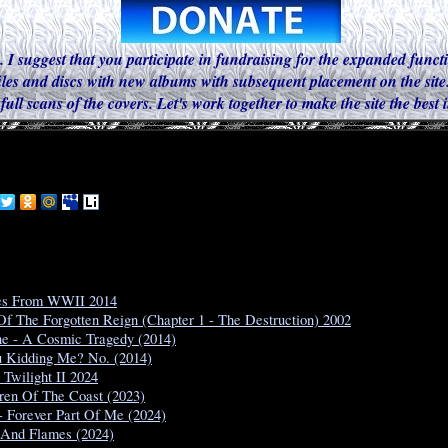
. I suggest that you participate in fundraising for the expanded functi
iles and discs with new albums with subsequent placement on the site.
 full scans of the covers. Let's work together to make the site the best
les From WWII 2014
f The Forgotten Reign (Chapter 1 - The Destruction) 2002
ne - A Cosmic Tragedy (2014)
u Kidding Me? No. (2014)
 Twilight II 2024
hren Of The Coast (2023)
 Forever Part Of Me (2024)
 And Flames (2024)