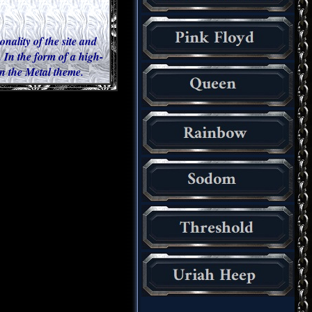
onality of the site and
 In the form of a high-
 in the Metal theme.