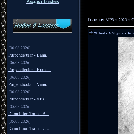
Раздел Lossless
Главная MP3
»
2020
»
О
9Blind - A Negative Re
[06.08.2026]
Purpendicular - Bann...
[06.08.2026]
Purpendicular - Huma...
[06.08.2026]
Purpendicular - Venu...
[06.08.2026]
Purpendicular - tHis...
[05.08.2026]
Demolition Train - B...
[05.08.2026]
Demolition Train - U...