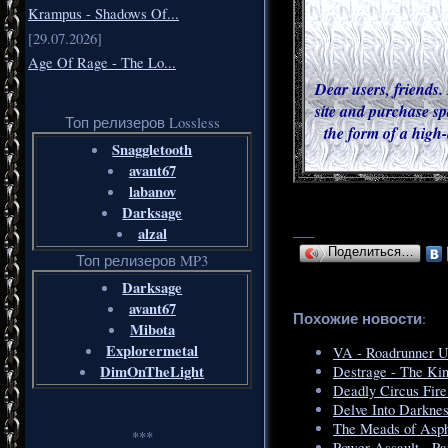
Krampus - Shadows Of...
[29.07.2026]
Age Of Rage - The Lo...
Dear users, friends. 
site and purchase sp
Топ релизеров Lossless
the form of a high-
Snaggletooth
avant67
labanov
Darksage
___
alzal
Поделиться…
Топ релизеров MP3
Darksage
avant67
Похожие новости
:
Mibota
Explorermetal
VA - Roadrunner Un
DimOnTheLight
Destrage - The Kin
Deadly Circus Fire
Delve Into Darknes
The Meads of Asph
***
Power Assault - P