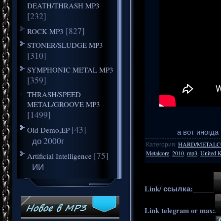
DEATH/THRASH MP3
[232]
[827]
ROCK MP3
STONER/SLUDGE MP3
[310]
SYMPHONIC METAL MP3
[359]
THRASH/SPEED
METAL/GROOVE MP3
[1499]
[43]
Old Demo,EP
а вот иногда
до 2000г
Категория
:
HARD/METALC
Metalcore
,
2010
,
mp3
,
United 
[75]
Artificial Intelligence
ИИ
Link/ ссылка:______
Link telegram or max: