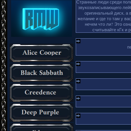
Странные люди среди поль
звукозаписывающего лейб
оригинальный диск, а 
желание и где то там у ва
нечем что ли? Это озн
считывайте кГк и 
п