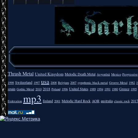
Thrash Metal
United Kingdom
Melodic Death Metal
Argentīnā
Mexico
Progressive
usa
Switzerland
1998
1997
2008
Belgium
2007
symphonic black metal
Groove Metal
1982
1
spain
2018
United States
Greece
Gothic Metal
2010
Poland
1996
1989
1994
1991
1980
1995
mp3
finland
Melodic Hard Rock
AOR
australia
201
Federation
2001
classic rock