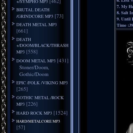
6. Lest
[462]
+/SYMPHO MP3
7. My H
BRUTAL DEATH
8. Salt 
[73]
/GRINDCORE MP3
9. Unti
DEATH METAL MP3
Time :3
[661]
DEATH
+/DOOM/BLACK/THRASH
[558]
MP3
[431]
DOOM METAL MP3
Stoner/Doom,
Gothic/Doom
EPIC /FOLK /VIKING MP3
[265]
GOTHIC METAL /ROCK
[226]
MP3
[1524]
HARD ROCK MP3
HARD/METALCORE MP3
[57]