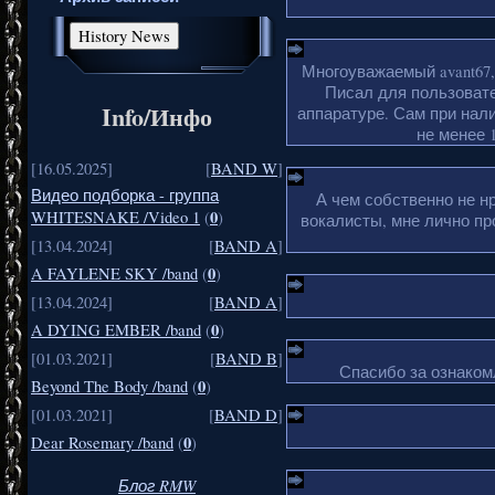
Многоуважаемый avant67,
Писал для пользовате
Info/Инфо
аппаратуре. Сам при нали
не менее 1
[16.05.2025]
[
BAND W
]
Видео подборка - группа
А чем собственно не н
0
WHITESNAKE /Video 1
(
)
вокалисты, мне лично пр
[13.04.2024]
[
BAND A
]
0
A FAYLENE SKY /band
(
)
[13.04.2024]
[
BAND A
]
0
A DYING EMBER /band
(
)
[01.03.2021]
[
BAND B
]
Спасибо за ознакомл
0
Beyond The Body /band
(
)
[01.03.2021]
[
BAND D
]
0
Dear Rosemary /band
(
)
Блог RMW