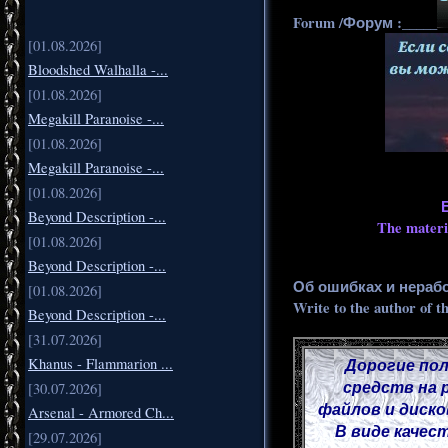
Forum /Форум :_____
[01.08.2026]
Bloodshed Walhalla -...
[01.08.2026]
Megakill Paranoise -...
[01.08.2026]
Megakill Paranoise -...
[01.08.2026]
Beyond Description -...
The materia
[01.08.2026]
Beyond Description -...
Об ошибках и нераб
[01.08.2026]
Write to the author of t
Beyond Description -...
[31.07.2026]
Дорогие пол
Khanus - Flammarion ...
средств на 
[30.07.2026]
файлов и диско
Arsenal - Armored Ch...
В виде качес
[29.07.2026]