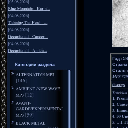
[05.08.2026]
Blue Mountain - Karm...
[04.08.2026]
Thinning The Herd - ...
[04.08.2026]
Decapitated - Cancer...
[04.08.2026]
Decapitated - Anticu...
Год :20
Категории раздела
Страна 
Стиль :
ALTERNATIVE MP3
MP3 320
[146]
discogs
AMBIENT /NEW WAVE
Tracklist
[12]
MP3
1. Prom
AVANT-
2. Caus
GARDE/EXPERIMENTAL
3. Imm
[59]
MP3
4. 30 U
5. …I T
BLACK METAL