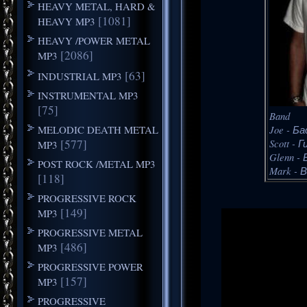
HEAVY METAL, HARD &
[1081]
HEAVY MP3
HEAVY /POWER METAL
[2086]
MP3
[63]
INDUSTRIAL MP3
INSTRUMENTAL MP3
[75]
Band
MELODIC DEATH METAL
Joe - Б
[577]
Scott - 
MP3
Glenn -
POST ROCK /METAL MP3
Mark - 
[118]
PROGRESSIVE ROCK
[149]
MP3
PROGRESSIVE METAL
[486]
MP3
PROGRESSIVE POWER
[157]
MP3
PROGRESSIVE