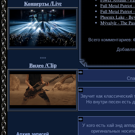
Концерты /Live
Full Metal Patriot 
Full Metal Patriot 
Phoenix Lake - Be
Mývalyĭr - The Pas
Всего комментариев
:
Добавля
***
Видео /Clip
Спа
Звучит как классический 
Но внутри песен есть 
У кого есть хай энд апп
оригинальных носите
Архив записей