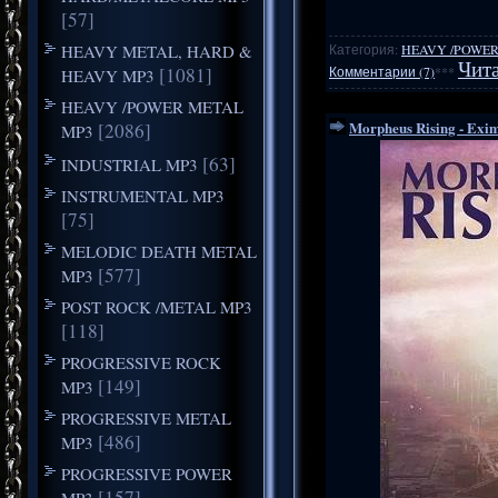
[57]
HEAVY METAL, HARD &
Категория:
HEAVY /POWER
Чита
[1081]
Комментарии (7)
***
HEAVY MP3
HEAVY /POWER METAL
Morpheus Rising - Exi
[2086]
MP3
[63]
INDUSTRIAL MP3
INSTRUMENTAL MP3
[75]
MELODIC DEATH METAL
[577]
MP3
POST ROCK /METAL MP3
[118]
PROGRESSIVE ROCK
[149]
MP3
PROGRESSIVE METAL
[486]
MP3
PROGRESSIVE POWER
[157]
MP3