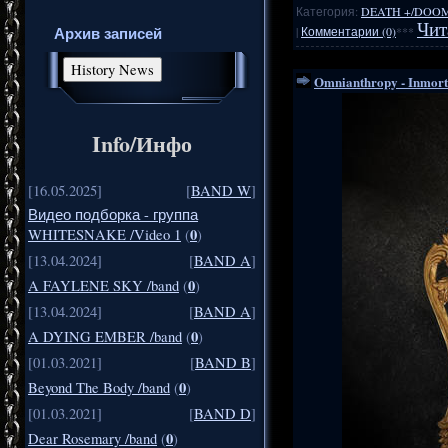
Категория:
DEATH +/DOO
Чит
|
Комментарии (0)
***
Архив записей
Omnianthropy - Inmort
Info/Инфо
[16.05.2025]
[
BAND W
]
Видео подборка - группа
0
WHITESNAKE /Video 1
(
)
[13.04.2024]
[
BAND A
]
0
A FAYLENE SKY /band
(
)
[13.04.2024]
[
BAND A
]
0
A DYING EMBER /band
(
)
[01.03.2021]
[
BAND B
]
0
Beyond The Body /band
(
)
[01.03.2021]
[
BAND D
]
0
Dear Rosemary /band
(
)