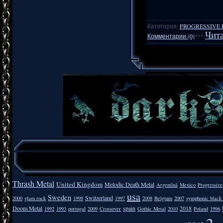
Категория:
PROGRESSIVE 
Чита
Комментарии (0)
***
Thrash Metal
United Kingdom
Melodic Death Metal
Argentīnā
Mexico
Progressive
usa
Sweden
Switzerland
2000
glam rock
1998
1997
2008
Belgium
2007
symphonic black
Doom Metal
spain
2018
1992
1993
portugal
2009
Crossover
Gothic Metal
2010
Poland
1996