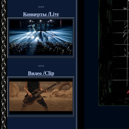
***
Концерты /Live
***
Видео /Clip