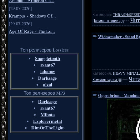
Arsenal - Armored Ch...
[29.07.2026]
Категория:
THRASH/SPEE
Krampus - Shadows Of...
Чит
|
Комментарии (0)
***
[29.07.2026]
Age Of Rage - The Lo...
Widowmaker - Stand By
Топ релизеров Lossless
Snaggletooth
avant67
labanov
Категория:
HEAVY METAL,
Darksage
Чита
Комментарии (0)
***
alzal
Топ релизеров MP3
Opprobrium - Mandato
Darksage
avant67
Mibota
Explorermetal
DimOnTheLight