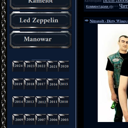
Категория:
DEATH +/DOO
Чит
|
Комментарии (0)
***
Nitrovolt - Dirty Wings
_________