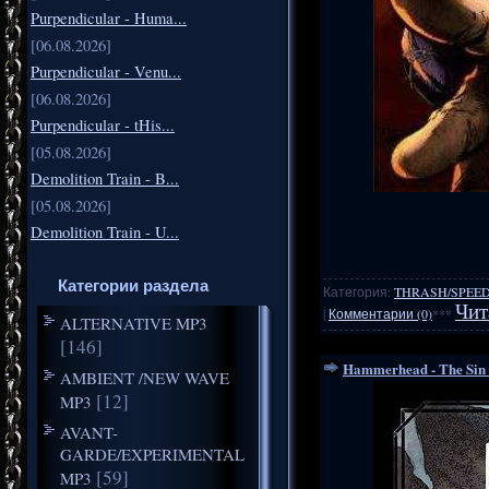
Purpendicular - Huma...
[06.08.2026]
Purpendicular - Venu...
[06.08.2026]
Purpendicular - tHis...
[05.08.2026]
Demolition Train - B...
[05.08.2026]
Demolition Train - U...
Категории раздела
Категория:
THRASH/SPEE
Чит
|
Комментарии (0)
***
ALTERNATIVE MP3
[146]
Hammerhead - The Sin 
AMBIENT /NEW WAVE
[12]
MP3
AVANT-
GARDE/EXPERIMENTAL
[59]
MP3