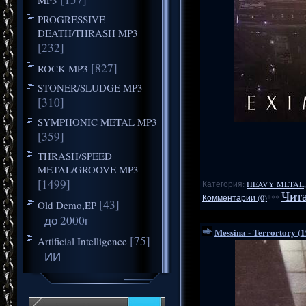
PROGRESSIVE
DEATH/THRASH MP3
[232]
[827]
ROCK MP3
STONER/SLUDGE MP3
[310]
SYMPHONIC METAL MP3
[359]
THRASH/SPEED
METAL/GROOVE MP3
[1499]
Категория:
HEAVY METAL,
Чита
Комментарии (0)
***
[43]
Old Demo,EP
до 2000г
Messina - Terrortory (
[75]
Artificial Intelligence
ИИ