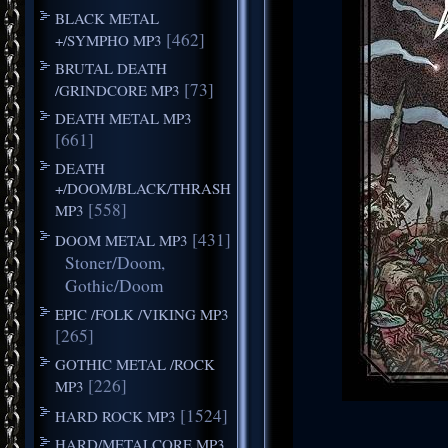
BLACK METAL
[462]
+/SYMPHO MP3
BRUTAL DEATH
[73]
/GRINDCORE MP3
DEATH METAL MP3
[661]
DEATH
+/DOOM/BLACK/THRASH
[558]
MP3
[431]
DOOM METAL MP3
Stoner/Doom,
Gothic/Doom
EPIC /FOLK /VIKING MP3
[265]
GOTHIC METAL /ROCK
[226]
MP3
[1524]
HARD ROCK MP3
HARD/METALCORE MP3