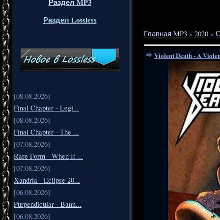
Раздел MP3
Раздел Lossless
Главная MP3
»
2020
»
О
Violent Death - A Viole
[08.08.2026]
Final Chapter - Legi...
[08.08.2026]
Final Chapter - The ...
[07.08.2026]
Rare Form - When It ...
[07.08.2026]
Xandria - Eclipse 20...
[06.08.2026]
Purpendicular - Bann...
[06.08.2026]