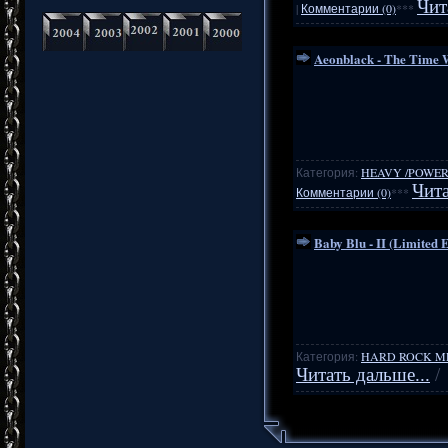
Чит
|
Комментарии (0)
***
Aeonblack - The Time 
Категория:
HEAVY /POWER
Чита
Комментарии (0)
***
Baby Blu - II (Limited 
Категория:
HARD ROCK M
Читать дальше...
/