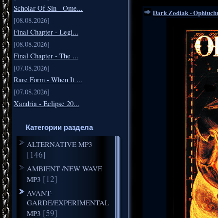
Scholar Of Sin - Ome...
Dark Zodiak - Ophiuchu
[08.08.2026]
Final Chapter - Legi...
[08.08.2026]
Final Chapter - The ...
[07.08.2026]
Rare Form - When It ...
[07.08.2026]
Xandria - Eclipse 20...
Категории раздела
ALTERNATIVE MP3
[146]
AMBIENT /NEW WAVE
[12]
MP3
AVANT-
GARDE/EXPERIMENTAL
[59]
MP3