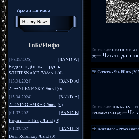
Архив записей
Info/Инфо
Категория:
DEATH METAL
Читать дальше
(0)
***
[16.05.2025]
[
BAND W
]
Видео подборка - группа
Certera - Sin Filtro (20
0
WHITESNAKE /Video 1
(
)
[13.04.2024]
[
BAND A
]
0
A FAYLENE SKY /band
(
)
[13.04.2024]
[
BAND A
]
0
A DYING EMBER /band
(
)
Категория:
THRASH/SPEE
Чита
[01.03.2021]
[
BAND B
]
Комментарии (0)
***
0
Beyond The Body /band
(
)
[01.03.2021]
[
BAND D
]
Beansidhe - Processiona
0
Dear Rosemary /band
(
)