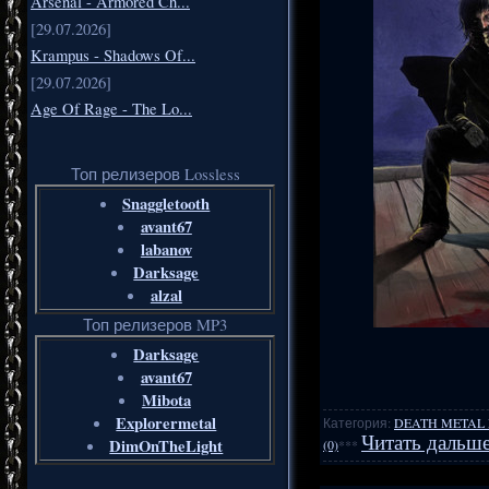
Arsenal - Armored Ch...
[29.07.2026]
Krampus - Shadows Of...
[29.07.2026]
Age Of Rage - The Lo...
Топ релизеров Lossless
Snaggletooth
avant67
labanov
Darksage
alzal
Топ релизеров MP3
Darksage
avant67
Mibota
Explorermetal
Категория:
DEATH METAL
Читать дальше
DimOnTheLight
(0)
***