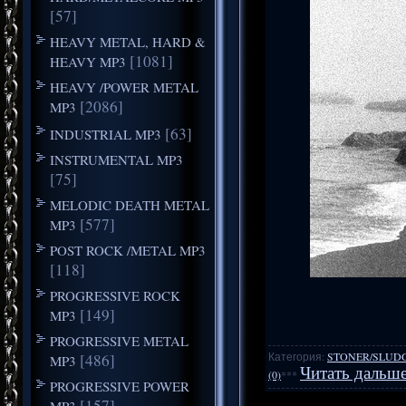
[57]
HEAVY METAL, HARD &
[1081]
HEAVY MP3
HEAVY /POWER METAL
[2086]
MP3
[63]
INDUSTRIAL MP3
INSTRUMENTAL MP3
[75]
MELODIC DEATH METAL
[577]
MP3
POST ROCK /METAL MP3
[118]
PROGRESSIVE ROCK
[149]
MP3
PROGRESSIVE METAL
Категория:
STONER/SLUD
[486]
MP3
Читать дальше
(0)
***
PROGRESSIVE POWER
[157]
MP3