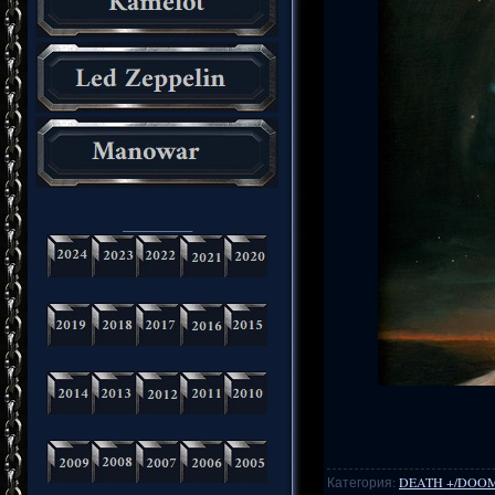
_________
Категория:
DEATH +/DOO