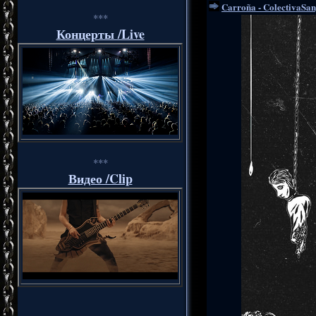
Carroña - ColectivaSan
***
Концерты /Live
***
Видео /Clip