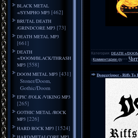
BLACK METAL
[462]
+/SYMPHO MP3
BRUTAL DEATH
[73]
/GRINDCORE MP3
DEATH METAL MP3
[661]
DEATH
Категория:
DEATH +/DOO
+/DOOM/BLACK/THRASH
Чит
|
Комментарии (0)
***
[558]
MP3
[431]
DOOM METAL MP3
Donggripper - Riffs To 
Stoner/Doom,
Gothic/Doom
EPIC /FOLK /VIKING MP3
[265]
GOTHIC METAL /ROCK
[226]
MP3
[1524]
HARD ROCK MP3
HARD/METALCORE MP3