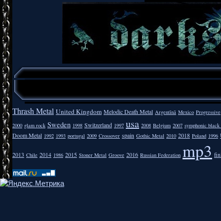
Thrash Metal
United Kingdom
Melodic Death Metal
Argentīnā
Mexico
Progressive
usa
Sweden
Switzerland
2000
glam rock
1998
1997
2008
Belgium
2007
symphonic black
Doom Metal
spain
2018
1992
1993
portugal
2009
Crossover
Gothic Metal
2010
Poland
1996
mp3
2013
2014
2015
2016
fi
Chile
1986
Stoner Metal
Groove
Russian Federation