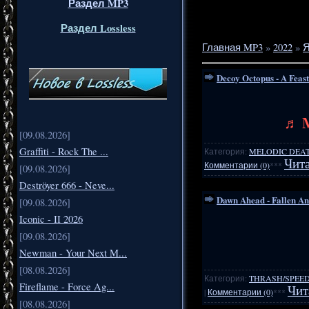
Раздел MP3
Раздел Lossless
Главная MP3
»
2022
»
Я
Decoy Octopus - A Feast
♬ M
[09.08.2026]
Graffiti - Rock The ...
Категория:
MELODIC DEA
Чита
Комментарии (0)
***
[09.08.2026]
Deströyer 666 - Neve...
Dawn Ahead - Fallen An
[09.08.2026]
Iconic - II 2026
[09.08.2026]
Newman - Your Next M...
[08.08.2026]
Категория:
THRASH/SPEE
Fireflame - Force Ag...
Чит
|
Комментарии (0)
***
[08.08.2026]