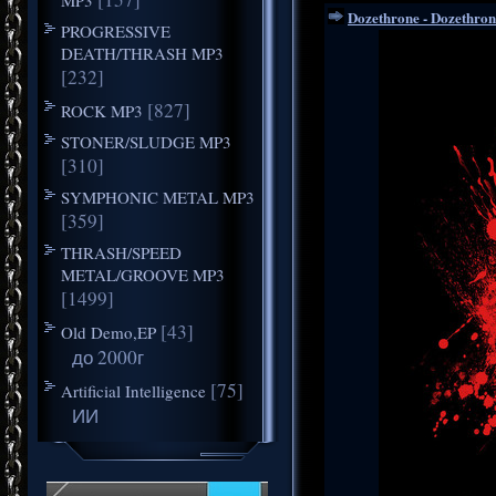
Dozethrone - Dozethron
PROGRESSIVE
DEATH/THRASH MP3
[232]
[827]
ROCK MP3
STONER/SLUDGE MP3
[310]
SYMPHONIC METAL MP3
[359]
THRASH/SPEED
METAL/GROOVE MP3
[1499]
[43]
Old Demo,EP
до 2000г
[75]
Artificial Intelligence
ИИ