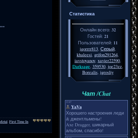
Статистика
==
32
Онлайн всего:
21
Гостей:
11
Пользователей:
igorrrr813
,
Серый
,
khaleesi
,
grifon291264
,
iavstoyanov
,
xavier22590
,
Darksage
,
359530
,
joe23zz
,
Borealis
,
igrosliy
Чат /Chat
Metal
,
First Time In