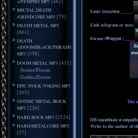
[462]
+/SYMPHO MP3
BRUTAL DEATH
Link/ ссылка:______
[73]
/GRINDCORE MP3
Link telegram or max:
DEATH METAL MP3
[661]
Forum /Форум :_____
DEATH
+/DOOM/BLACK/THRASH
[558]
MP3
[431]
DOOM METAL MP3
Stoner/Doom,
Gothic/Doom
EPIC /FOLK /VIKING MP3
[265]
GOTHIC METAL /ROCK
The m
[226]
MP3
[1524]
HARD ROCK MP3
Об ошибках и нераб
HARD/METALCORE MP3
Write to the author of t
[57]