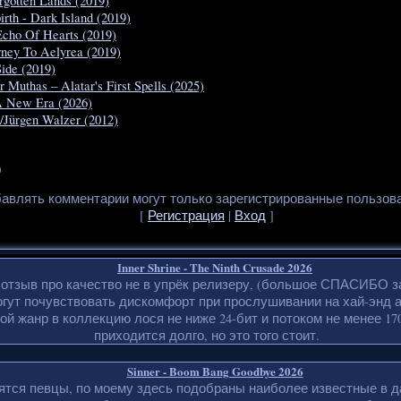
rgotten Lands (2019)
th - Dark Island (2019)
Echo Of Hearts (2019)
rney To Aelyrea (2019)
ide (2019)
 Muthas – Alatar's First Spells (2025)
A New Era (2026)
a/Jürgen Walzer (2012)
0
авлять комментарии могут только зарегистрированные пользов
[
Регистрация
|
Вход
]
Inner Shrine - The Ninth Crusade 2026
 отзыв про качество не в упрёк релизеру, (большое СПАСИБО з
гут почувствовать дискомфорт при прослушивании на хай-энд 
ой жанр в коллекцию лося не ниже 24-бит и потоком не менее 170
приходится долго, но это того стоит.
Sinner - Boom Bang Goodbye 2026
ятся певцы, по моему здесь подобраны наиболее известные в д