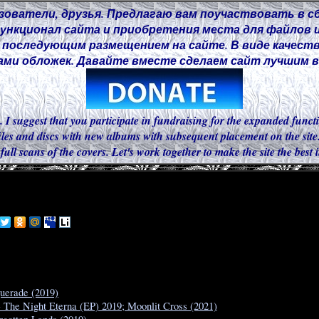
зователи, друзья. Предлагаю вам поучаствовать в с
нкционал сайта и приобретения места для файлов и
 последующим размещением на сайте. В виде качест
ми обложек. Давайте вместе сделаем сайт лучшим в 
. I suggest that you participate in fundraising for the expanded functi
iles and discs with new albums with subsequent placement on the site.
 full scans of the covers. Let's work together to make the site the best
uerade (2019)
- The Night Eterna (EP) 2019; Moonlit Cross (2021)