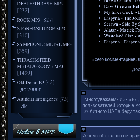
Booze Control - Fo
DEATH/THRASH MP3
Dave Groewer Rebir
[232]
My Inner Circle - 
Dispyria - The Jou
[827]
ROCK MP3
Scrawn - Side By S
STONER/SLUDGE MP3
Alatar - Magick For
[310]
Wasteland Clan - 
Dispyria - Dispyri
SYMPHONIC METAL MP3
[359]
Всего комментариев
:
THRASH/SPEED
METAL/GROOVE MP3
Доб
[1499]
[43]
Old Demo,EP
до 2000г
[75]
Artificial Intelligence
Многоуважаемый avant67,
ИИ
пользователей которые мо
32-битного ЦАПа беру так
А чем собственно не нрав