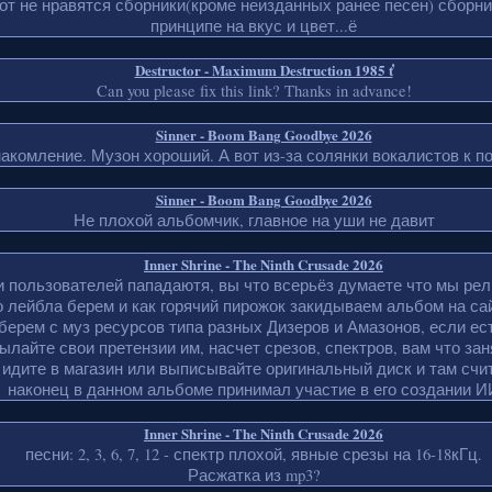
вот не нравятся сборники(кроме неизданных ранее песен) сборни
принципе на вкус и цвет...ё
Destructor - Maximum Destruction 1985 ť
Can you please fix this link? Thanks in advance!
Sinner - Boom Bang Goodbye 2026
акомление. Музон хороший. А вот из-за солянки вокалистов к по
Sinner - Boom Bang Goodbye 2026
Не плохой альбомчик, главное на уши не давит
Inner Shrine - The Ninth Crusade 2026
пользователей пападаютя, вы что всерьёз думаете что мы рели
 лейбла берем и как горячий пирожок закидываем альбом на са
 берем с муз ресурсов типа разных Дизеров и Амазонов, если ест
ылайте свои претензии им, насчет срезов, спектров, вам что за
идите в магазин или выписывайте оригинальный диск и там счи
наконец в данном альбоме принимал участие в его создании И
Inner Shrine - The Ninth Crusade 2026
песни: 2, 3, 6, 7, 12 - спектр плохой, явные срезы на 16-18кГц.
Расжатка из mp3?