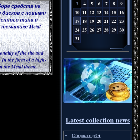
4
5
6
7
8
9
3
боре средств на
10
11
12
13
14
15
16
 дисков с новыми
венного типа и
17
18
19
20
21
22
23
тематике Metal.
24
25
26
27
28
29
30
31
onality of the site and
 In the form of a high-
 in the Metal theme.
Latest collection news
Сборка mp3 ♦️