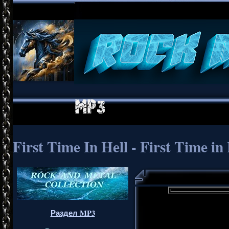
First Time In Hell - First Time in
Раздел MP3