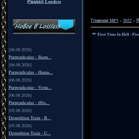
Раздел Lossless
Главная MP3
»
2022
»
Я
First Time In Hell - Fir
[06.08.2026]
Purpendicular - Bann...
[06.08.2026]
Purpendicular - Huma...
[06.08.2026]
Purpendicular - Venu...
[06.08.2026]
Purpendicular - tHis...
[05.08.2026]
Demolition Train - B...
[05.08.2026]
Demolition Train - U...