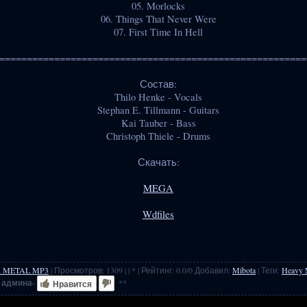
05. Morlocks
06. Things That Never Were
07. First Time In Hell
========================================================
Состав:
Thilo Henke - Vocals
Stephan E. Tillmann - Guitars
Kai Tauber - Bass
Christoph Thiele - Drums
Скачать:
MEGA
Wdfiles
 METAL MP3
|
Просмотров
:
1309
|
| * |
Рейтинг
:
0.0
/
0
Добавил
:
Mibota
|
Теги
:
Heavy 
 админа-
**
Нравится