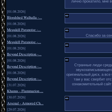
лично прокатило, мне 
[01.08.2026]
Bloodshed Walhalla -...
[01.08.2026]
Megakill Paranoise -...
Спасибо за озн
[01.08.2026]
Megakill Paranoise -...
[01.08.2026]
Beyond Description -...
[01.08.2026]
Странные люди среди 
Beyond Description -...
звукозаписывающего
[01.08.2026]
оригинальный диск, а все
Beyond Description -...
там у вас свербит отс
ознакомительный сайт 
[31.07.2026]
Khanus - Flammarion ...
[30.07.2026]
Arsenal - Armored Ch...
[29.07.2026]