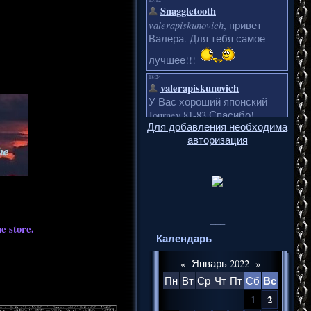
Для добавления необходима
авторизация
___
e store.
Календарь
«
Январь 2022
»
Вс
Пн
Вт
Ср
Чт
Пт
Сб
2
1