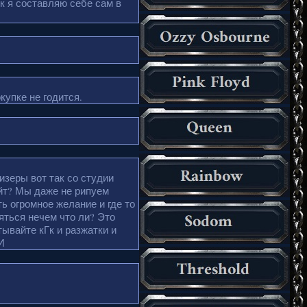
к я составляю себе сам в
купке не годится.
зеры вот так со студии
йт? Мы даже не рипуем
ь огромное желание и где то
няться нечем что ли? Это
тывайте кГк и разжатки и
И