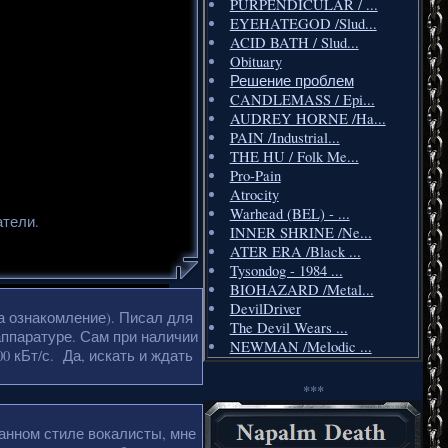
PURPENDICULAR / ...
EYEHATEGOD /Slud...
ACID BATH / Slud...
Obituary
Решение проблем
CANDLEMASS / Epi...
AUDREY HORNE /Ha...
PAIN /Industrial...
THE HU / Folk Me...
Pro-Pain
Atrocity
Warhead (BEL) - ...
атели.
INNER SHRINE /Ne...
ATER ERA /Black ...
Tysondog - 1984 ...
BIOHAZARD /Metal...
DevilDriver
а ознакомление). Писал для
The Devil Wears ...
аппаратуре. Сам при наличии
NEWMAN /Melodic ...
0 кБт/с. Да, искать и ждать
***
анном стиле вокалисты, мне