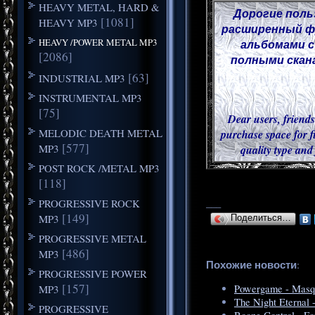
HEAVY METAL, HARD &
Дорогие поль
[1081]
HEAVY MP3
расширенный фу
HEAVY /POWER METAL MP3
альбомами с
[2086]
полными скана
[63]
INDUSTRIAL MP3
INSTRUMENTAL MP3
[75]
Dear users, friends
MELODIC DEATH METAL
purchase space for f
[577]
MP3
quality type and
POST ROCK /METAL MP3
[118]
PROGRESSIVE ROCK
___
[149]
MP3
Поделиться…
PROGRESSIVE METAL
[486]
MP3
Похожие новости
:
PROGRESSIVE POWER
[157]
MP3
Powergame - Masq
The Night Eternal 
PROGRESSIVE