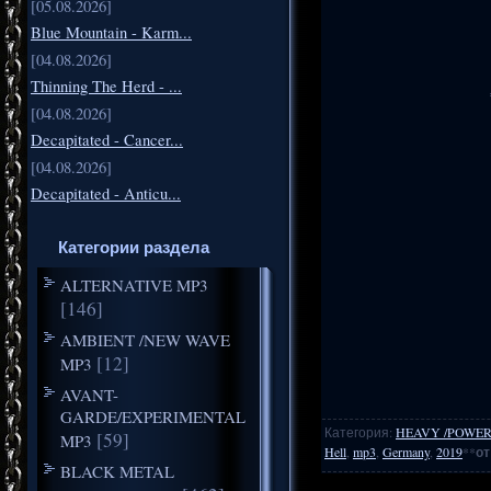
[05.08.2026]
Blue Mountain - Karm...
[04.08.2026]
Thinning The Herd - ...
[04.08.2026]
Decapitated - Cancer...
[04.08.2026]
Decapitated - Anticu...
Категории раздела
ALTERNATIVE MP3
[146]
AMBIENT /NEW WAVE
[12]
MP3
AVANT-
GARDE/EXPERIMENTAL
Категория
:
HEAVY /POWER
[59]
MP3
Hell
,
mp3
,
Germany
,
2019
**
от
BLACK METAL