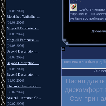
0
.действительно
[01.08.2026]
тиражом в 1000 кассе
Bloodshed Walhalla -...
не был востребован в
[01.08.2026]
Megakill Paranoise -...
Добавля
[01.08.2026]
Megakill Paranoise -...
[01.08.2026]
Beyond Description -...
[01.08.2026]
помница в 80х был рад б
Beyond Description -...
[01.08.2026]
Эко вс
Beyond Description -...
Писал для п
[31.07.2026]
Khanus - Flammarion ...
дискомфорт п
[30.07.2026]
Сам при на
Arsenal - Armored Ch...
[29.07.2026]