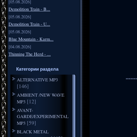
[05.08.2026]
Demolition Train - B...
[05.08.2026]
Demolition Train - U...
[05.08.2026]
Blue Mountain - Karm...
[04.08.2026]
Thinning The Herd - ...
Категории раздела
====
ALTERNATIVE MP3
[146]
AMBIENT /NEW WAVE
[12]
MP3
AVANT-
GARDE/EXPERIMENTAL
[59]
MP3
BLACK METAL