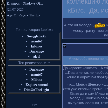
коллекцию ло
Krampus - Shadows Of...
кБт/с. Да, и
[29.07.2026]
Age Of Rage - The Lo...
А это он молодец
И
Топ релизеров Lossless
моему тракту твои ри
по
Snaggletooth
avant67
labanov
Darksage
alzal
А чем собственно не н
Топ релизеров MP3
Да караоке какое-то... А с
Darksage
...Dast и не как не наобо
avant67
конца в обратном порядке
Mibota
Explorermetal
что... Майкл Шенкер и д
(это уже сколько времени?
DimOnTheLight
Sinner да и сам Миша 
молодцы конечно со-то
выпуском солянки, тоже
***