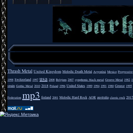
Thrash Metal
United Kingdom
Melodic Death Metal
Argentīnā
Mexico
Progressive
usa
Switzerland
1998
1997
2008
Belgium
2007
symphonic black metal
Groove Metal
1982
1
spain
2018
United States
Greece
Gothic Metal
2010
Poland
1996
1989
1994
1991
1980
1995
mp3
finland
Melodic Hard Rock
AOR
australia
201
Federation
2001
classic rock