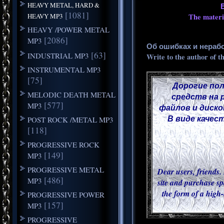
HEAVY METAL, HARD &
[1081]
HEAVY MP3
The materia
HEAVY /POWER METAL
[2086]
MP3
Об ошибках и нераб
[63]
INDUSTRIAL MP3
Write to the author of t
INSTRUMENTAL MP3
[75]
Дорогие пол
MELODIC DEATH METAL
средств на 
[577]
MP3
файлов и диско
В виде качес
POST ROCK /METAL MP3
[118]
PROGRESSIVE ROCK
[149]
MP3
PROGRESSIVE METAL
Dear users, friends. 
[486]
MP3
site and purchase sp
the form of a high-
PROGRESSIVE POWER
[157]
MP3
PROGRESSIVE