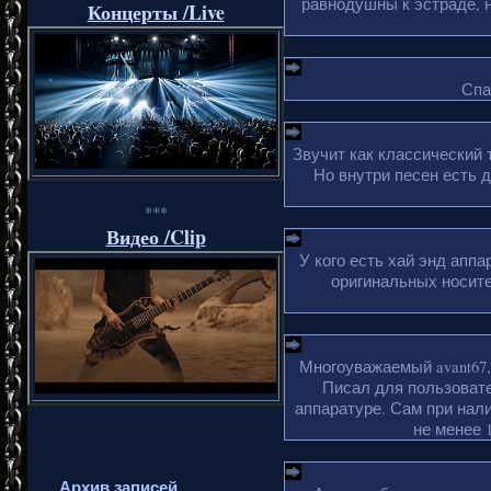
равнодушны к эстраде, н
Концерты /Live
Спа
Звучит как классический 
Но внутри песен есть 
***
Видео /Clip
У кого есть хай энд апп
оригинальных носите
Многоуважаемый avant67,
Писал для пользовате
аппаратуре. Сам при нали
не менее 1
Архив записей