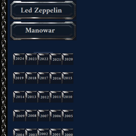
_________