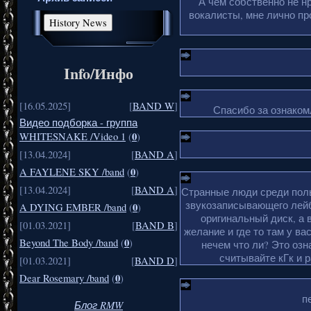
А чем собственно не н
вокалисты, мне лично пр
Info/Инфо
[16.05.2025]
[
BAND W
]
Спасибо за ознакомл
Видео подборка - группа
0
WHITESNAKE /Video 1
(
)
[13.04.2024]
[
BAND A
]
0
A FAYLENE SKY /band
(
)
[13.04.2024]
[
BAND A
]
Странные люди среди поль
звукозаписывающего лейб
0
A DYING EMBER /band
(
)
оригинальный диск, а 
[01.03.2021]
[
BAND B
]
желание и где то там у ва
0
Beyond The Body /band
(
)
нечем что ли? Это озн
считывайте кГк и 
[01.03.2021]
[
BAND D
]
0
Dear Rosemary /band
(
)
п
Блог RMW