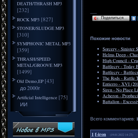
DEATH/THRASH MP3
[232]
___
[827]
Поделиться…
ROCK MP3
STONER/SLUDGE MP3
[310]
Похожие новости
:
SYMPHONIC METAL MP3
Sorcery - Sinister 
[359]
Helms Deep - Chas
THRASH/SPEED
High Council - Cr
METAL/GROOVE MP3
Battlecry - Today 
[1499]
Battlecry - Battlec
The Rods - Rattle
[43]
Old Demo,EP
Entierro - XVI (20
до 2000г
Siren - No Place L
Acheron - Prophec
[75]
Artificial Intelligence
Battalion - Excess
ИИ
Всего комментариев
:
1
f-iron
(19.01.2022 14:27)