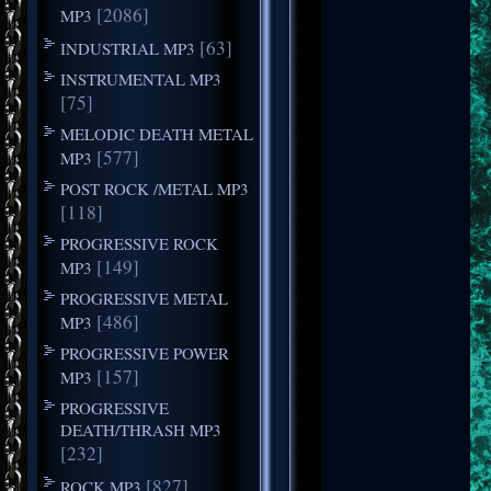
[2086]
MP3
[63]
INDUSTRIAL MP3
INSTRUMENTAL MP3
[75]
MELODIC DEATH METAL
[577]
MP3
POST ROCK /METAL MP3
[118]
PROGRESSIVE ROCK
[149]
MP3
PROGRESSIVE METAL
[486]
MP3
PROGRESSIVE POWER
[157]
MP3
PROGRESSIVE
DEATH/THRASH MP3
[232]
[827]
ROCK MP3