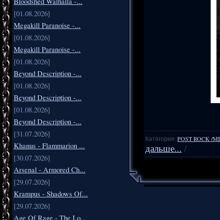
Bloodshed Walhalla -...
[01.08.2026]
Megakill Paranoise -...
[01.08.2026]
Megakill Paranoise -...
[01.08.2026]
Beyond Description -...
[01.08.2026]
Beyond Description -...
[01.08.2026]
Beyond Description -...
[31.07.2026]
Категория:
POST ROCK /M
Khanus - Flammarion ...
дальше...
/
[30.07.2026]
Arsenal - Armored Ch...
[29.07.2026]
Krampus - Shadows Of...
[29.07.2026]
Age Of Rage - The Lo...