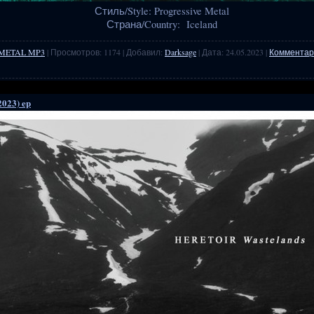
Стиль/Style: Progressive Metal
Страна/Country: Iceland
METAL MP3
| Просмотров: 1174 | Добавил:
Darksage
| Дата:
24.05.2023
|
Комментари
2023) ep