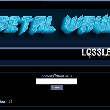
**
Search/Поиск MP3
Май
»
24