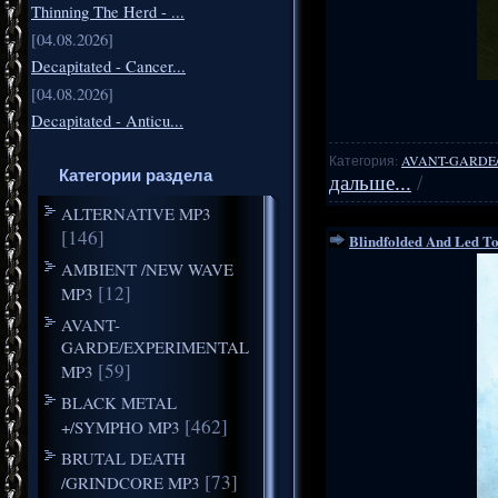
Thinning The Herd - ...
[04.08.2026]
Decapitated - Cancer...
[04.08.2026]
Decapitated - Anticu...
Категория:
AVANT-GARDE
Категории раздела
дальше...
/
ALTERNATIVE MP3
[146]
Blindfolded And Led To
AMBIENT /NEW WAVE
[12]
MP3
AVANT-
GARDE/EXPERIMENTAL
[59]
MP3
BLACK METAL
[462]
+/SYMPHO MP3
BRUTAL DEATH
[73]
/GRINDCORE MP3