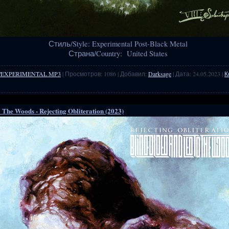
Стиль/Style: Experimental Post-Black Metal
Страна/Country: United States
/EXPERIMENTAL MP3
| Просмотров: 1086 | Добавил:
Darksage
| Дата:
24.05.2023
|
К
 The Woods - Rejecting Obliteration (2023)