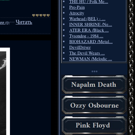
THE HU / Folk Me...
Pro-Pain
Atrocity
Warhead (BEL) - ...
Читать
и (0)
***
INNER SHRINE /Ne...
ATER ERA /Black ...
Tysondog - 1984 ...
BIOHAZARD /Metal...
DevilDriver
The Devil Wears ...
NEWMAN /Melodic ...
***