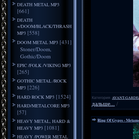
DEATH METAL MP3
[661]
DEATH
+/DOOM/BLACK/THRASH
[558]
MP3
[431]
DOOM METAL MP3
Stoner/Doom,
Gothic/Doom
EPIC /FOLK /VIKING MP3
[265]
GOTHIC METAL /ROCK
[226]
MP3
[1524]
HARD ROCK MP3
Категория:
AVANT-GARDE
дальше...
/
HARD/METALCORE MP3
[57]
Ring Of Gyges - Metamo
HEAVY METAL, HARD &
[1081]
HEAVY MP3
HEAVY /POWER METAL