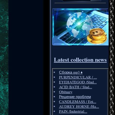
Latest collection news
Сборка mp3 ♦️
PURPENDICULAR / ...
EYEHATEGOD /Slud...
ACID BATH / Slud...
Obituary
Решение проблем
CANDLEMASS / Epi...
AUDREY HORNE /Ha...
PAIN /Industrial...