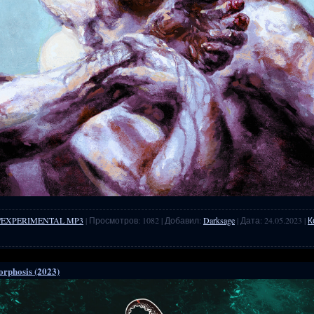
/EXPERIMENTAL MP3
| Просмотров: 1082 | Добавил:
Darksage
| Дата:
24.05.2023
|
К
rphosis (2023)