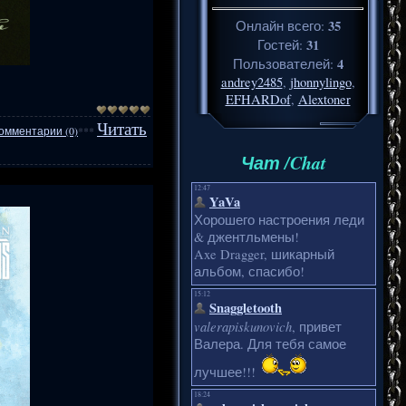
35
Онлайн всего:
31
Гостей:
4
Пользователей:
andrey2485
,
jhonnylingo
,
EFHARDof
,
Alextoner
Читать
омментарии (0)
***
Чат /Chat