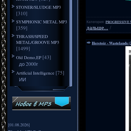
STONER/SLUDGE MP3
[310]
SYMPHONIC METAL MP3
Категория:
PROGRESSIVE 
[359]
дальше...
/
THRASH/SPEED
METAL/GROOVE MP3
Heretoir - Wastelands (
[1499]
[43]
Old Demo,EP
до 2000г
[75]
Artificial Intelligence
ИИ
[01.08.2026]