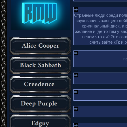
Странные люди среди поль
звукозаписывающего лейб
оригинальный диск, а 
желание и где то там у ва
нечем что ли? Это озн
считывайте кГк и 
п