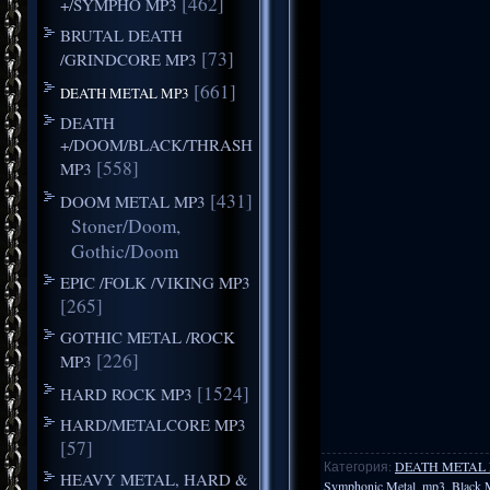
[462]
+/SYMPHO MP3
BRUTAL DEATH
[73]
/GRINDCORE MP3
[661]
DEATH METAL MP3
DEATH
+/DOOM/BLACK/THRASH
[558]
MP3
[431]
DOOM METAL MP3
Stoner/Doom,
Gothic/Doom
EPIC /FOLK /VIKING MP3
[265]
GOTHIC METAL /ROCK
[226]
MP3
[1524]
HARD ROCK MP3
HARD/METALCORE MP3
[57]
Категория
:
DEATH METAL
HEAVY METAL, HARD &
Symphonic Metal
,
mp3
,
Black 