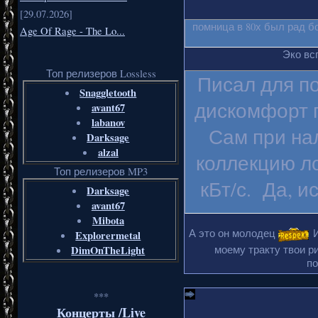
[29.07.2026]
помница в 80х был рад б
Age Of Rage - The Lo...
Эко вс
Топ релизеров Lossless
Писал для п
Snaggletooth
дискомфорт п
avant67
labanov
Сам при на
Darksage
alzal
коллекцию ло
Топ релизеров MP3
кБт/с. Да, и
Darksage
avant67
Mibota
А это он молодец
И
Explorermetal
DimOnTheLight
моему тракту твои ри
по
***
Концерты /Live