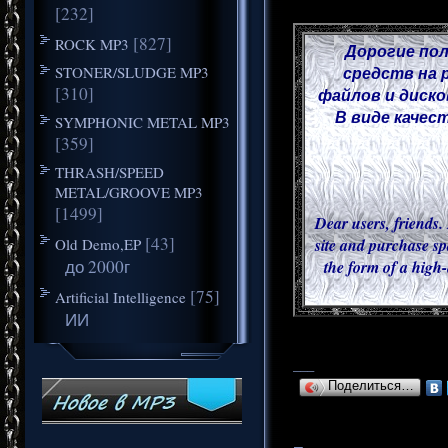
[232]
[827]
ROCK MP3
Дорогие пол
STONER/SLUDGE MP3
средств на 
[310]
файлов и диско
В виде качес
SYMPHONIC METAL MP3
[359]
THRASH/SPEED
METAL/GROOVE MP3
[1499]
Dear users, friends. 
[43]
Old Demo,EP
site and purchase sp
до 2000г
the form of a high-
[75]
Artificial Intelligence
ИИ
___
Поделиться…