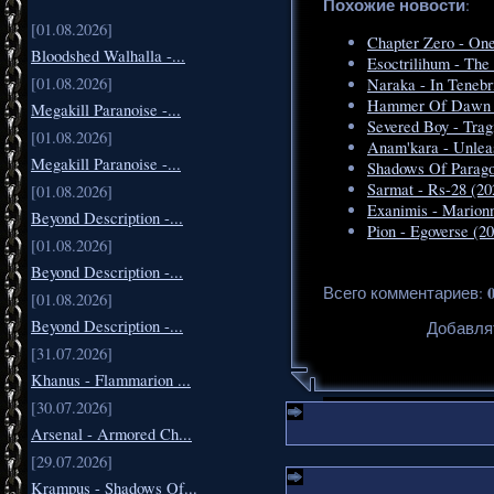
Похожие новости
:
[01.08.2026]
Chapter Zero - One
Bloodshed Walhalla -...
Esoctrilihum - The
[01.08.2026]
Naraka - In Tenebr
Hammer Of Dawn -
Megakill Paranoise -...
Severed Boy - Trag
[01.08.2026]
Anam'kara - Unlea
Megakill Paranoise -...
Shadows Of Parag
Sarmat - Rs​-​28 (20
[01.08.2026]
Exanimis - Marionn
Beyond Description -...
Pion - Egoverse (2
[01.08.2026]
Beyond Description -...
Всего комментариев
:
[01.08.2026]
Beyond Description -...
Добавля
[31.07.2026]
Khanus - Flammarion ...
[30.07.2026]
Arsenal - Armored Ch...
[29.07.2026]
Krampus - Shadows Of...