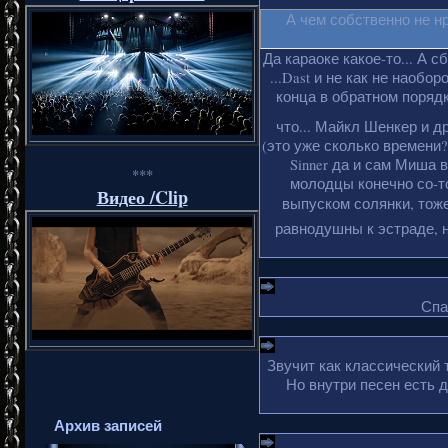
А чем собственно не н
Да караоке какое-то... А с
...Dast и не как не наобо
конца в обратном порядке
что... Майкл Шенкер и д
(это уже сколько времени?
Sinner да и сам Миша 
***
молодцы конечно со-то
Видео /Clip
выпуском солянки, тоже
равнодушны к эстраде, н
Спа
Звучит как классический 
Но внутри песен есть 
Архив записей