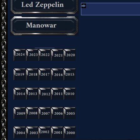
_________