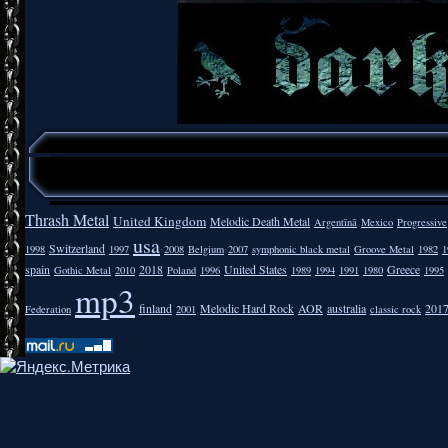
Thrash Metal
United Kingdom
Melodic Death Metal
Argentīnā
Mexico
Progressive
usa
Switzerland
1998
1997
2008
Belgium
2007
symphonic black metal
Groove Metal
1982
1
spain
2018
United States
Greece
Gothic Metal
2010
Poland
1996
1989
1994
1991
1980
1995
mp3
finland
Melodic Hard Rock
AOR
australia
201
Federation
2001
classic rock