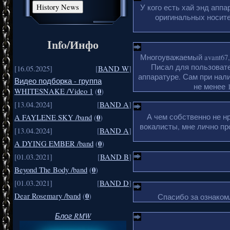
У кого есть хай энд апп
оригинальных носите
Info/Инфо
Многоуважаемый avant67,
Писал для пользовате
[16.05.2025]
[
BAND W
]
аппаратуре. Сам при нали
Видео подборка - группа
не менее 1
0
WHITESNAKE /Video 1
(
)
[13.04.2024]
[
BAND A
]
А чем собственно не н
0
A FAYLENE SKY /band
(
)
вокалисты, мне лично пр
[13.04.2024]
[
BAND A
]
0
A DYING EMBER /band
(
)
[01.03.2021]
[
BAND B
]
0
Beyond The Body /band
(
)
[01.03.2021]
[
BAND D
]
0
Dear Rosemary /band
(
)
Спасибо за ознакомл
Блог RMW