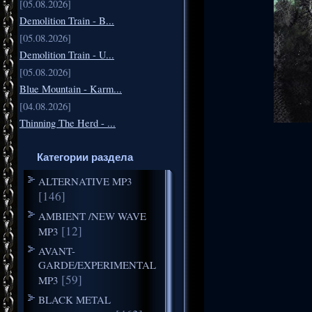
[05.08.2026]
Demolition Train - B...
[05.08.2026]
Demolition Train - U...
[05.08.2026]
Blue Mountain - Karm...
[04.08.2026]
Thinning The Herd - ...
Категории раздела
ALTERNATIVE MP3
[146]
AMBIENT /NEW WAVE
[12]
MP3
AVANT-
GARDE/EXPERIMENTAL
[59]
MP3
BLACK METAL