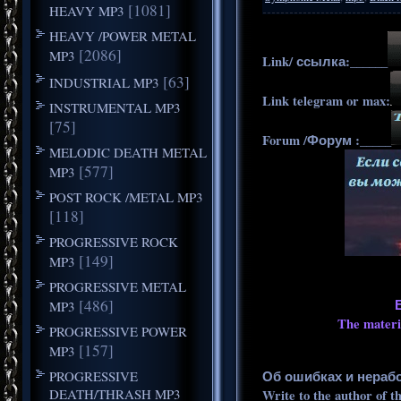
[1081]
HEAVY MP3
HEAVY /POWER METAL
[2086]
MP3
Link/ ссылка:______
[63]
INDUSTRIAL MP3
Link telegram or max:
INSTRUMENTAL MP3
[75]
Forum /Форум :_____
MELODIC DEATH METAL
[577]
MP3
POST ROCK /METAL MP3
[118]
PROGRESSIVE ROCK
[149]
MP3
PROGRESSIVE METAL
[486]
MP3
The materia
PROGRESSIVE POWER
[157]
MP3
PROGRESSIVE
Об ошибках и нераб
DEATH/THRASH MP3
Write to the author of t