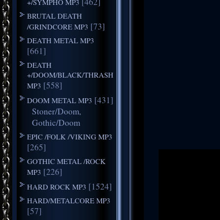
[462]
+/SYMPHO MP3
BRUTAL DEATH
[73]
/GRINDCORE MP3
DEATH METAL MP3
[661]
DEATH
+/DOOM/BLACK/THRASH
[558]
MP3
[431]
DOOM METAL MP3
Stoner/Doom,
Gothic/Doom
EPIC /FOLK /VIKING MP3
[265]
GOTHIC METAL /ROCK
[226]
MP3
[1524]
HARD ROCK MP3
HARD/METALCORE MP3
[57]