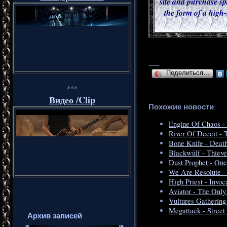
site and purchase sp
the form of a high-
___
Поделиться…
***
Видео /Clip
Похожие новости
:
Engine Of Chaos -
River Of Deceit -
Bone Knife - Deat
Blackwülf - Thieve
Dust Prophet - On
We Are Resolute - 
High Priest - Invoc
Aviator - The Onl
Vultures Gathering
Megattack - Street 
Архив записей