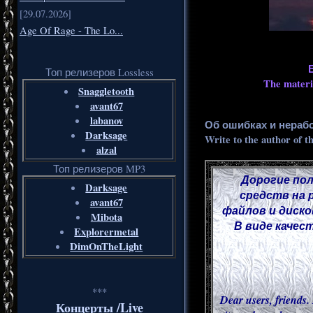
[29.07.2026]
Age Of Rage - The Lo...
Топ релизеров Lossless
The materia
Snaggletooth
avant67
labanov
Об ошибках и нераб
Darksage
Write to the author of t
alzal
Топ релизеров MP3
Дорогие пол
Darksage
средств на 
avant67
файлов и диско
Mibota
В виде качес
Explorermetal
DimOnTheLight
***
Dear users, friends. 
Концерты /Live