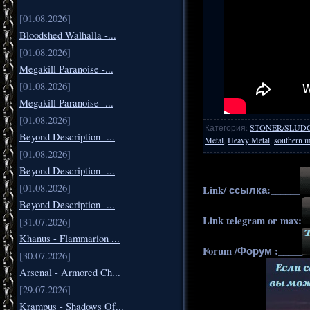
[01.08.2026]
Bloodshed Walhalla -...
[01.08.2026]
Megakill Paranoise -...
[01.08.2026]
Megakill Paranoise -...
[01.08.2026]
Категория
:
STONER/SLUD
Beyond Description -...
Metal
,
Heavy Metal
,
southern m
[01.08.2026]
Beyond Description -...
[01.08.2026]
Link/ ссылка:______
Beyond Description -...
Link telegram or max:
[31.07.2026]
Khanus - Flammarion ...
Forum /Форум :_____
[30.07.2026]
Arsenal - Armored Ch...
[29.07.2026]
Krampus - Shadows Of...