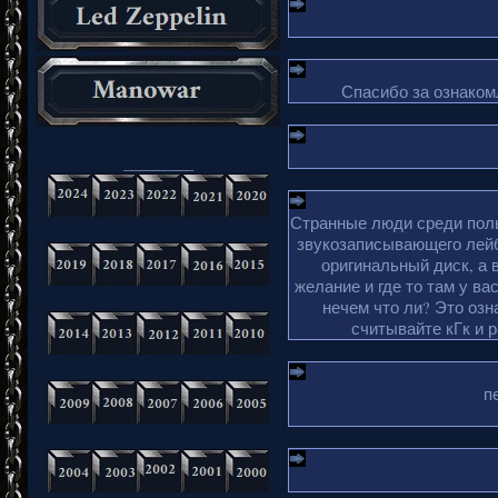
Спасибо за ознакомл
_________
Странные люди среди поль
звукозаписывающего лейб
оригинальный диск, а 
желание и где то там у ва
нечем что ли? Это озн
считывайте кГк и 
п