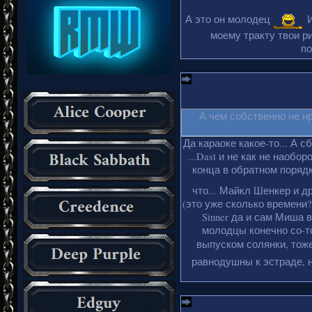
А это он молодец
И
моему тракту твои ри
по
А чем собственно не н
Да караоке какое-то... А с
...Dast и не как не наобо
конца в обратном порядке
что... Майкл Шенкер и д
(это уже сколько времени?
Sinner да и сам Миша 
молодцы конечно со-то
выпуском солянки, тоже
равнодушны к эстраде, н