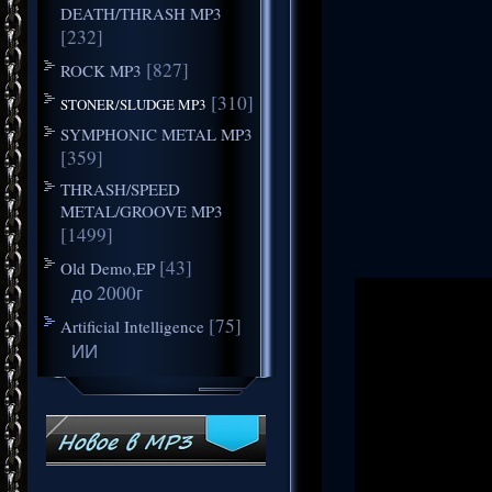
DEATH/THRASH MP3
[232]
[827]
ROCK MP3
[310]
STONER/SLUDGE MP3
SYMPHONIC METAL MP3
[359]
THRASH/SPEED
METAL/GROOVE MP3
[1499]
[43]
Old Demo,EP
до 2000г
[75]
Artificial Intelligence
ИИ