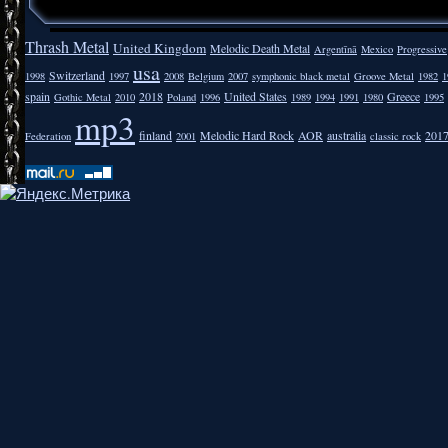
Thrash Metal
United Kingdom
Melodic Death Metal
Argentīnā
Mexico
Progressive
usa
Switzerland
1998
1997
2008
Belgium
2007
symphonic black metal
Groove Metal
1982
1
spain
2018
United States
Greece
Gothic Metal
2010
Poland
1996
1989
1994
1991
1980
1995
mp3
finland
Melodic Hard Rock
AOR
australia
201
Federation
2001
classic rock