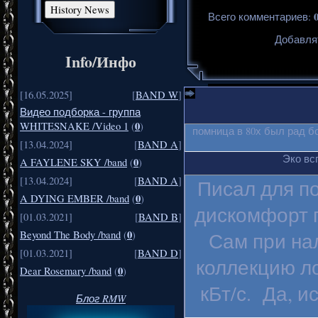
Всего комментариев
:
Добавля
Info/Инфо
[16.05.2025]
[
BAND W
]
Видео подборка - группа
0
WHITESNAKE /Video 1
(
)
помница в 80х был рад б
[13.04.2024]
[
BAND A
]
Эко вс
0
A FAYLENE SKY /band
(
)
[13.04.2024]
[
BAND A
]
Писал для п
0
A DYING EMBER /band
(
)
дискомфорт п
[01.03.2021]
[
BAND B
]
0
Сам при на
Beyond The Body /band
(
)
[01.03.2021]
[
BAND D
]
коллекцию ло
0
Dear Rosemary /band
(
)
кБт/с. Да, и
Блог RMW