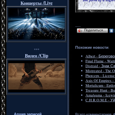
Концерты /Live
___
Поделиться…
Похожие новости
:
***
Видео /Clip
Albert - Берегово
Final Flame - Wait
Distraid - Знак 
Mistreated - The O
Phorceps - License
Axis Of Empires - 
Mortalicum - Epilo
Treasure Hunt - Bu
Amalgama - Icewin
C.H.R.O.M.E - У
Архив записей
Всего комментариев
: