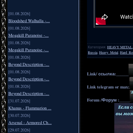
[01.08.2026]
Bloodshed Walhalla -...
[01.08.2026]
Megakill Paranoise -...
[01.08.2026]
Категория
:
HEAVY METAL,
Megakill Paranoise -...
Russia
,
Heavy_Metal
,
Hard_Ro
[01.08.2026]
Beyond Description -...
[01.08.2026]
Link/ ссылка:______
Beyond Description -...
[01.08.2026]
Link telegram or max:
Beyond Description -...
Forum /Форум :_____
[31.07.2026]
Khanus - Flammarion ...
[30.07.2026]
Arsenal - Armored Ch...
[29.07.2026]