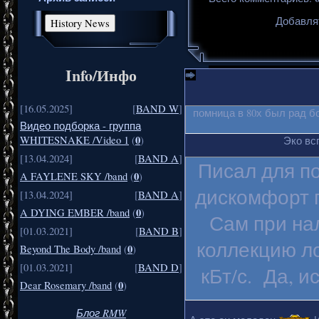
Добавля
Info/Инфо
[16.05.2025]
[
BAND W
]
помница в 80х был рад б
Видео подборка - группа
0
WHITESNAKE /Video 1
(
)
Эко вс
[13.04.2024]
[
BAND A
]
Писал для п
0
A FAYLENE SKY /band
(
)
дискомфорт п
[13.04.2024]
[
BAND A
]
0
A DYING EMBER /band
(
)
Сам при на
[01.03.2021]
[
BAND B
]
коллекцию ло
0
Beyond The Body /band
(
)
[01.03.2021]
[
BAND D
]
кБт/с. Да, и
0
Dear Rosemary /band
(
)
Блог RMW