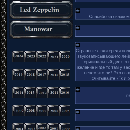
Спасибо за ознакомл
_________
Странные люди среди поль
звукозаписывающего лейб
оригинальный диск, а 
желание и где то там у ва
нечем что ли? Это озн
считывайте кГк и 
п