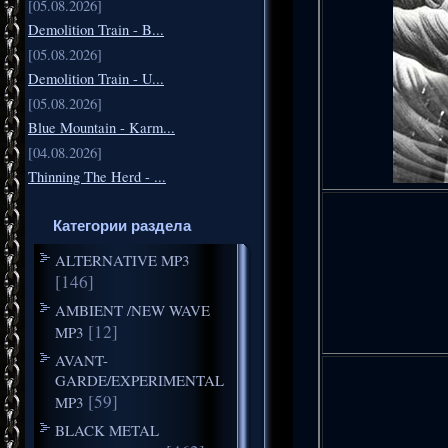
[05.08.2026]
Demolition Train - B...
[05.08.2026]
Demolition Train - U...
[05.08.2026]
Blue Mountain - Karm...
[04.08.2026]
Thinning The Herd - ...
Категории раздела
ALTERNATIVE MP3
[146]
AMBIENT /NEW WAVE
[12]
MP3
AVANT-
GARDE/EXPERIMENTAL
[59]
MP3
BLACK METAL