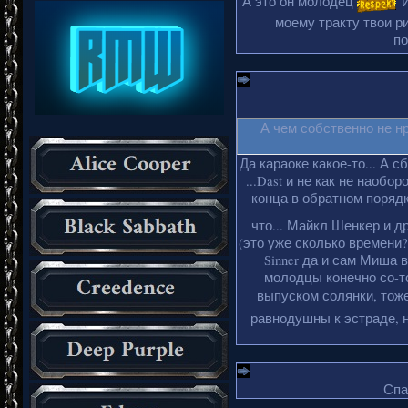
А это он молодец
И
моему тракту твои ри
по
А чем собственно не н
Да караоке какое-то... А с
...Dast и не как не наобо
конца в обратном порядке
что... Майкл Шенкер и д
(это уже сколько времени?
Sinner да и сам Миша 
молодцы конечно со-то
выпуском солянки, тоже
равнодушны к эстраде, н
Спа