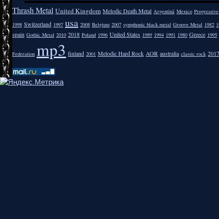
Thrash Metal
United Kingdom
Melodic Death Metal
Argentīnā
Mexico
Progressive
usa
Switzerland
1998
1997
2008
Belgium
2007
symphonic black metal
Groove Metal
1982
1
spain
2018
United States
Greece
Gothic Metal
2010
Poland
1996
1989
1994
1991
1980
1995
mp3
finland
Melodic Hard Rock
AOR
australia
201
Federation
2001
classic rock