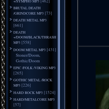
[462]
+/SYMPHO MP3
BRUTAL DEATH
[73]
/GRINDCORE MP3
DEATH METAL MP3
[661]
DEATH
+/DOOM/BLACK/THRASH
[558]
MP3
[431]
DOOM METAL MP3
Stoner/Doom,
Gothic/Doom
EPIC /FOLK /VIKING MP3
[265]
GOTHIC METAL /ROCK
[226]
MP3
[1524]
HARD ROCK MP3
HARD/METALCORE MP3
[57]