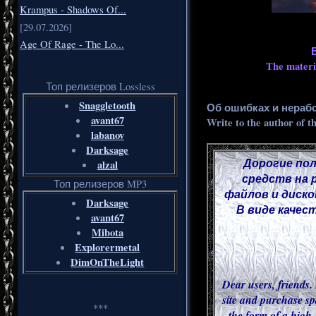
Krampus - Shadows Of...
[29.07.2026]
Age Of Rage - The Lo...
The materia
Топ релизеров Lossless
Snaggletooth
Об ошибках и нераб
avant67
Write to the author of t
labanov
Darksage
Дорогие пол
alzal
средств на 
Топ релизеров MP3
файлов и диско
Darksage
В виде качес
avant67
Mibota
Explorermetal
DimOnTheLight
Dear users, friends. 
site and purchase sp
***
the form of a high-