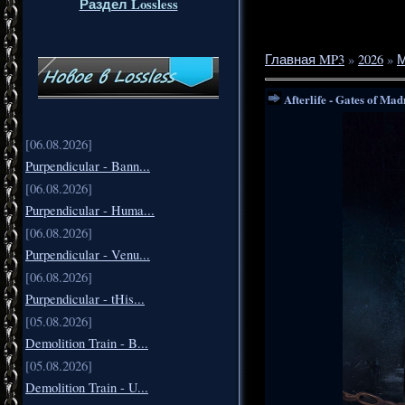
Раздел Lossless
Главная MP3
»
2026
»
Afterlife - Gates of Mad
[06.08.2026]
Purpendicular - Bann...
[06.08.2026]
Purpendicular - Huma...
[06.08.2026]
Purpendicular - Venu...
[06.08.2026]
Purpendicular - tHis...
[05.08.2026]
Demolition Train - B...
[05.08.2026]
Demolition Train - U...