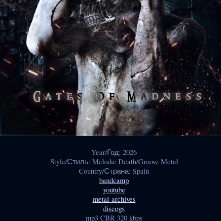
Year/Год: 2026
Style/Стиль: Melodic Death/Groove Metal
Country/Страна: Spain
bandcamp
youtube
metal-archives
discogs
mp3 CBR 320 kbps