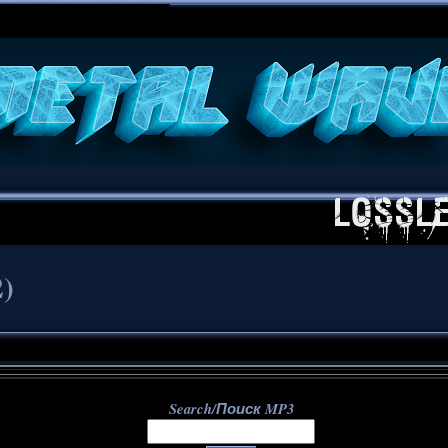
**
2)
Search/Поиск MP3