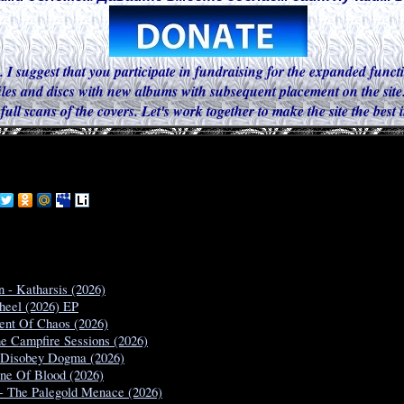
. I suggest that you participate in fundraising for the expanded functi
iles and discs with new albums with subsequent placement on the site.
 full scans of the covers. Let's work together to make the site the best
 - Katharsis (2026)
heel (2026) EP
nt Of Chaos (2026)
e Campfire Sessions (2026)
- Disobey Dogma (2026)
one Of Blood (2026)
 - The Palegold Menace (2026)