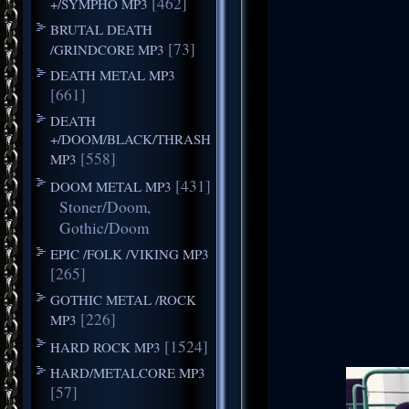
[462]
+/SYMPHO MP3
BRUTAL DEATH
[73]
/GRINDCORE MP3
DEATH METAL MP3
[661]
DEATH
+/DOOM/BLACK/THRASH
[558]
MP3
[431]
DOOM METAL MP3
Stoner/Doom,
Gothic/Doom
EPIC /FOLK /VIKING MP3
[265]
GOTHIC METAL /ROCK
[226]
MP3
[1524]
HARD ROCK MP3
HARD/METALCORE MP3
[57]