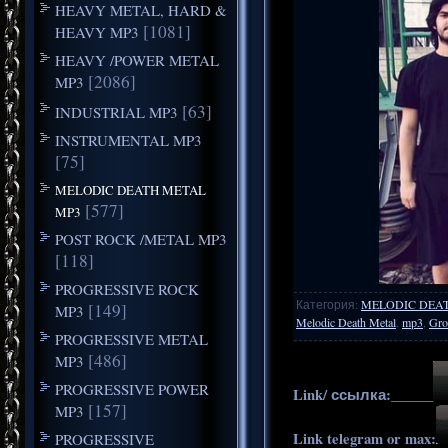
HEAVY METAL, HARD &
[1081]
HEAVY MP3
HEAVY /POWER METAL
[2086]
MP3
[63]
INDUSTRIAL MP3
INSTRUMENTAL MP3
[75]
MELODIC DEATH METAL
[577]
MP3
POST ROCK /METAL MP3
[118]
PROGRESSIVE ROCK
Категория
:
MELODIC DEA
[149]
MP3
Melodic Death Metal
,
mp3
,
Gro
PROGRESSIVE METAL
[486]
MP3
PROGRESSIVE POWER
Link/ ссылка:______
[157]
MP3
Link telegram or max:
PROGRESSIVE