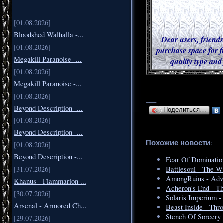
[01.08.2026]
Bloodshed Walhalla -...
Dear users, friends
[01.08.2026]
purchase space for f
Megakill Paranoise -...
quality type and
[01.08.2026]
Megakill Paranoise -...
[01.08.2026]
___
Beyond Description -...
Поделиться…
[01.08.2026]
Beyond Description -...
Похожие новости
:
[01.08.2026]
Beyond Description -...
Fear Of Domination
[31.07.2026]
Battlesoul - The W
AmongRuins - Adve
Khanus - Flammarion ...
Acheron's End - Th
[30.07.2026]
Solaris Imperium 
Arsenal - Armored Ch...
Beast Inside - Thr
Stench Of Sorcery
[29.07.2026]