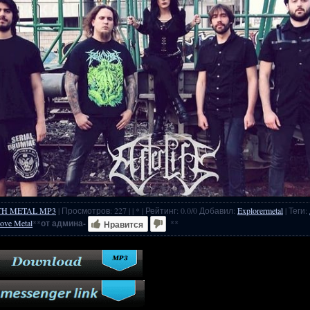
TH METAL MP3
|
Просмотров
:
227
|
| * |
Рейтинг
:
0.0
/
0
Добавил
:
Explorermetal
|
Теги
:
ove Metal
**
от админа-
**
Нравится