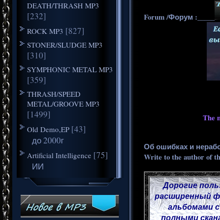
DEATH/THRASH MP3
[232]
Forum /Форум :_____
[827]
ROCK MP3
STONER/SLUDGE MP3
[310]
SYMPHONIC METAL MP3
[359]
THRASH/SPEED
METAL/GROOVE MP3
[1499]
The m
[43]
Old Demo,EP
до 2000г
Об ошибках и нераб
[75]
Artificial Intelligence
Write to the author of t
ИИ
Дорогие поль
расширенный фу
альбомами с
полными скана