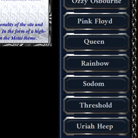
onality of the site and
 In the form of a high-
 in the Metal theme.