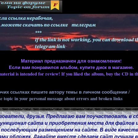
Материал предназначен для ознакомления!
Если вам понравился альбом, купите диск в магазине.
aterial is intended for review! If you liked the album, buy the CD in th
очих ссылках пишите автору темы в личном сообщении /
he topic in your personal message about errors and broken links
зователи, друзья. Предлагаю вам поучаствовать в с
нкционал сайта и приобретения места для файлов и
 последующим размещением на сайте. В виде качест
ми обложек. Давайте вместе сделаем сайт лучшим в 