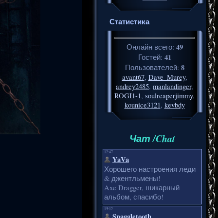
Статистика
49
Онлайн всего:
41
Гостей:
8
Пользователей:
avant67
,
Dave_Murey
,
andrey2485
,
manlandinger
,
ROGI1-1
,
soulreaperjimmy
,
kounice3121
,
kevbdy
Чат /Chat