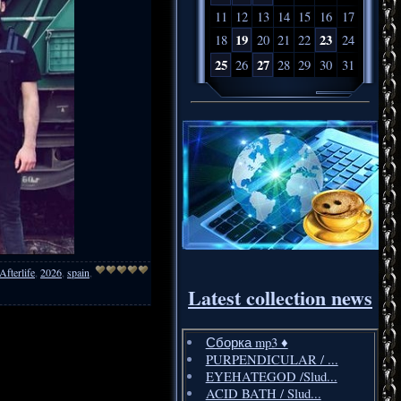
11
12
13
14
15
16
17
19
23
18
20
21
22
24
25
27
26
28
29
30
31
Afterlife
,
2026
,
spain
,
Latest collection news
Сборка mp3 ♦️
PURPENDICULAR / ...
EYEHATEGOD /Slud...
ACID BATH / Slud...