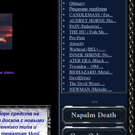
Obituary
Решение проблем
CANDLEMASS / Epi...
AUDREY HORNE /Ha...
PAIN /Industrial...
THE HU / Folk Me...
Pro-Pain
Atrocity
Warhead (BEL) - ...
INNER SHRINE /Ne...
ATER ERA /Black ...
Tysondog - 1984 ...
e store.
BIOHAZARD /Metal...
DevilDriver
The Devil Wears ...
NEWMAN /Melodic ...
***
боре средств на
 дисков с новыми
венного типа и
тематике Metal.