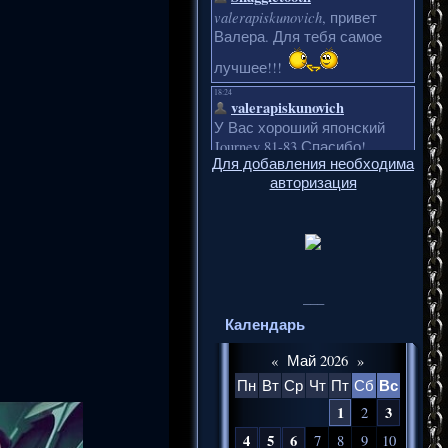
Для добавления необходима
авторизация
___
Календарь
«
Май 2026
»
Вс
Пн
Вт
Ср
Чт
Пт
Сб
1
3
2
4
5
6
7
8
9
10