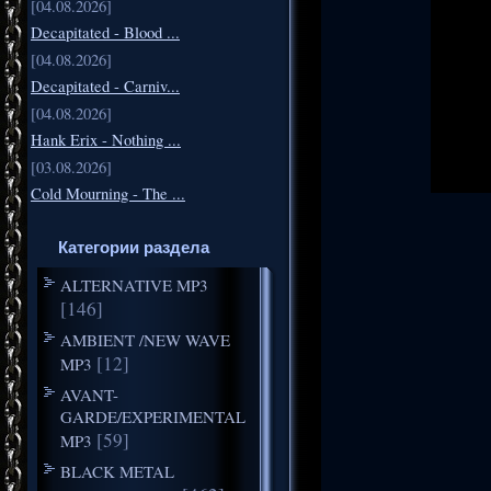
[04.08.2026]
Decapitated - Blood ...
[04.08.2026]
Decapitated - Carniv...
[04.08.2026]
Hank Erix - Nothing ...
[03.08.2026]
Cold Mourning - The ...
Категории раздела
ALTERNATIVE MP3
[146]
AMBIENT /NEW WAVE
[12]
MP3
AVANT-
GARDE/EXPERIMENTAL
[59]
MP3
BLACK METAL