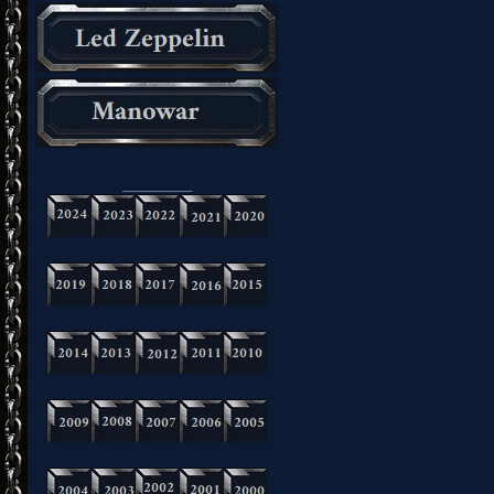
_________