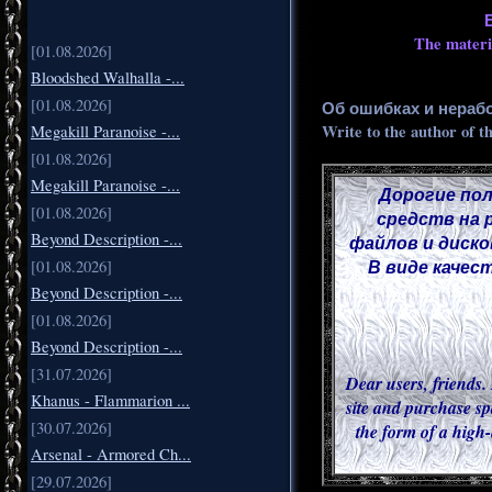
The materia
[01.08.2026]
Bloodshed Walhalla -...
[01.08.2026]
Об ошибках и нераб
Write to the author of t
Megakill Paranoise -...
[01.08.2026]
Megakill Paranoise -...
Дорогие пол
[01.08.2026]
средств на 
Beyond Description -...
файлов и диско
В виде качес
[01.08.2026]
Beyond Description -...
[01.08.2026]
Beyond Description -...
[31.07.2026]
Dear users, friends. 
Khanus - Flammarion ...
site and purchase sp
[30.07.2026]
the form of a high-
Arsenal - Armored Ch...
[29.07.2026]