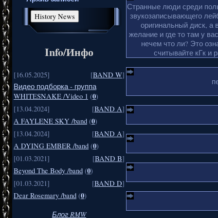
Странные люди среди поль
звукозаписывающего лейб
оригинальный диск, а 
желание и где то там у ва
нечем что ли? Это озн
Info/Инфо
считывайте кГк и 
[16.05.2025]
[
BAND W
]
п
Видео подборка - группа
0
WHITESNAKE /Video 1
(
)
[13.04.2024]
[
BAND A
]
0
A FAYLENE SKY /band
(
)
[13.04.2024]
[
BAND A
]
0
A DYING EMBER /band
(
)
[01.03.2021]
[
BAND B
]
0
Beyond The Body /band
(
)
[01.03.2021]
[
BAND D
]
0
Dear Rosemary /band
(
)
Блог RMW