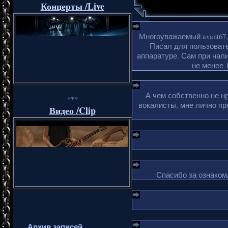
Концерты /Live
Многоуважаемый avant67,
Писал для пользовате
аппаратуре. Сам при нали
не менее 1
А чем собственно не н
***
вокалисты, мне лично пр
Видео /Clip
Спасибо за ознакомл
Архив записей