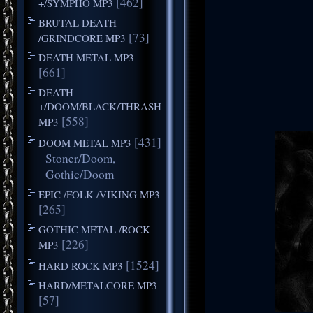
[462]
+/SYMPHO MP3
BRUTAL DEATH
[73]
/GRINDCORE MP3
DEATH METAL MP3
[661]
DEATH
+/DOOM/BLACK/THRASH
[558]
MP3
[431]
DOOM METAL MP3
Stoner/Doom,
Gothic/Doom
EPIC /FOLK /VIKING MP3
[265]
GOTHIC METAL /ROCK
[226]
MP3
[1524]
HARD ROCK MP3
HARD/METALCORE MP3
[57]