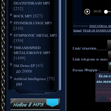
DEATH/THRASH MP3
[232]
[827]
ROCK MP3
STONER/SLUDGE MP3
Категория
:
INDUSTRIAL M
[310]
finland
,
FEAR OF DOMINAT
SYMPHONIC METAL MP3
[359]
THRASH/SPEED
Link/ ссылка:______
METAL/GROOVE MP3
[1499]
Link telegram or max:
[43]
Old Demo,EP
Forum /Форум :_____
до 2000г
[75]
Artificial Intelligence
ИИ