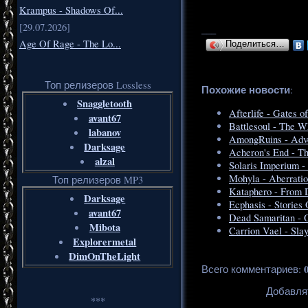
Krampus - Shadows Of...
[29.07.2026]
___
Age Of Rage - The Lo...
Поделиться…
Топ релизеров Lossless
Похожие новости
:
Snaggletooth
Afterlife - Gates 
avant67
Battlesoul - The W
labanov
AmongRuins - Adve
Darksage
Acheron's End - Th
alzal
Solaris Imperium 
Mohyla - Aberratio
Топ релизеров MP3
Kataphero - From D
Darksage
Ecphasis - Stories
avant67
Dead Samaritan - O
Mibota
Carrion Vael - Slay
Explorermetal
DimOnTheLight
Всего комментариев
:
Добавля
***