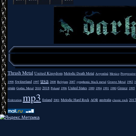
Thrash Metal
United Kingdom
Melodic Death Metal
Argentīnā
Mexico
Progressive
usa
Switzerland
1998
1997
2008
Belgium
2007
symphonic black metal
Groove Metal
1982
1
spain
2018
United States
Greece
Gothic Metal
2010
Poland
1996
1989
1994
1991
1980
1995
mp3
finland
Melodic Hard Rock
AOR
australia
201
Federation
2001
classic rock