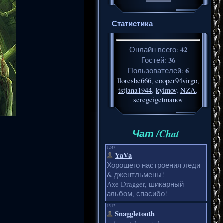
Статистика
42
Онлайн всего:
36
Гостей:
6
Пользователей:
lloresbe666
,
cooper94virgo
,
tstjana1944
,
kyimov
,
NZA
,
seregeigetmanov
Чат /Chat