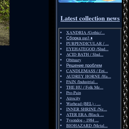
Latest collection news
XANDRIA /Gothic/...
Сборка mp3 ♦️
PURPENDICULAR / ...
EYEHATEGOD /Slud...
ACID BATH / Slud...
Obituary
Решение проблем
CANDLEMASS / Epi...
AUDREY HORNE /Ha...
PAIN /Industrial...
THE HU / Folk Me...
Pro-Pain
Atrocity
Warhead (BEL) - ...
INNER SHRINE /Ne...
ATER ERA /Black ...
Tysondog - 1984 ...
BIOHAZARD /Metal...