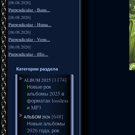
[06.08.2026]
Purpendicular - Bann...
[06.08.2026]
Purpendicular - Huma...
[06.08.2026]
Purpendicular - Venu...
[06.08.2026]
Purpendicular - tHis...
Категории раздела
[1174]
ALBUM 2025
Новые рок
альбомы 2025 в
форматах lossless
и MP3
[648]
АЛЬБОМ 2026
Новые альбомы
2026 года, рок