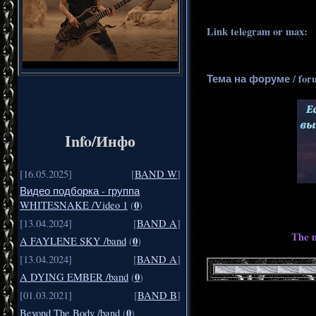
Link telegram or max:
_
Тема на форуме / for
Info/Инфо
[16.05.2025]
[
BAND W
]
Видео подборка - группа
0
WHITESNAKE /Video 1
(
)
[13.04.2024]
[
BAND A
]
The m
0
A FAYLENE SKY /band
(
)
[13.04.2024]
[
BAND A
]
0
A DYING EMBER /band
(
)
[01.03.2021]
[
BAND B
]
0
Beyond The Body /band
(
)