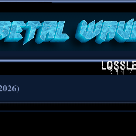
**
2026)