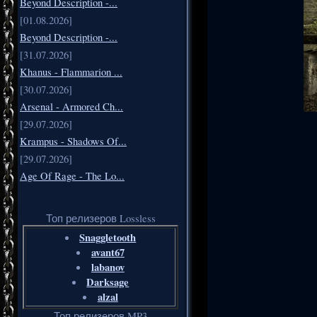
Beyond Description -...
[01.08.2026]
Beyond Description -...
[31.07.2026]
Khanus - Flammarion ...
[30.07.2026]
Arsenal - Armored Ch...
[29.07.2026]
Krampus - Shadows Of...
[29.07.2026]
Age Of Rage - The Lo...
Топ релизеров Lossless
Snaggletooth
avant67
labanov
Darksage
alzal
Топ релизеров MP3