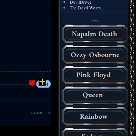
DevilDriver
The Devil Wears ...
***
4
12.06.2026, 07:05