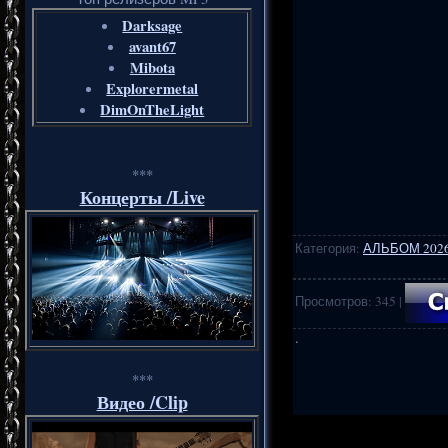
Darksage
avant67
Mibota
Explorermetal
DimOnTheLight
***
Концерты /Live
Категория
:
АЛЬБОМ 202
Просмотров
:
345
|
·
***
Видео /Clip
.
..